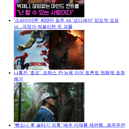
'스파이더맨' 400만 질주 vs '오디세이' 압도적 오프
닝…극장가 싹쓸이한 두 괴물
나홍진 '호프', 프랑스 칸·뉴욕 이어 토론토 영화제 초청
쾌거
'뺑소니 후 술타기 의혹' 배우 이재룡 재판행…음주운전