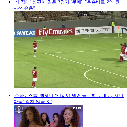
'성 접대' 심판이 맡은 7경기 '무패'..."유흥비로 2억 원
사적 유용"
'스타뉴스룸' 박제니 "런웨이 넘어 글로벌 무대로, '제니
다움' 잃지 않을 것"