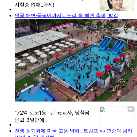
인공 해변·물놀이까지!…도심 속 해변 축제, 발길
전쟁 장기화에 미국 고용 약화…트럼프 vs 연준의 금리