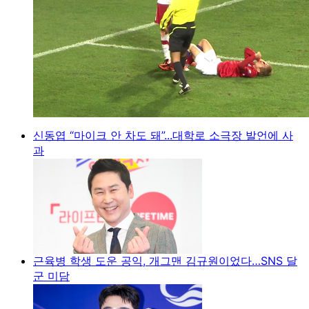
신동엽 “마이크 안 차도 돼”...대학로 소극장 발언에 사
과
근육병 학생 도운 공익, 개그맨 김규원이었다…SNS 달
군 미담