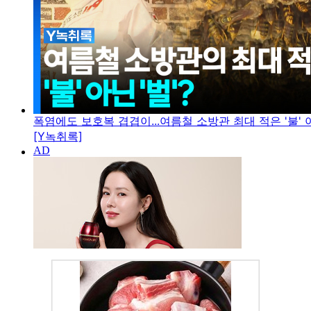
폭염에도 보호복 겹겹이...여름철 소방관 최대 적은 '불' 아
[Y녹취록]