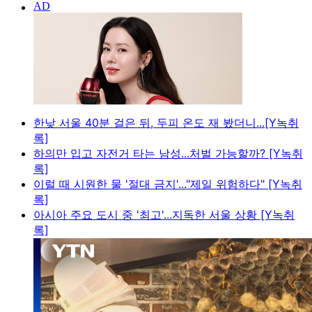
한낮 서울 40분 걸은 뒤, 두피 온도 재 봤더니...[Y녹취
록]
하의만 입고 자전거 타는 남성...처벌 가능할까? [Y녹취
록]
이럴 때 시원한 물 '절대 금지'..."제일 위험하다" [Y녹취
록]
아시아 주요 도시 중 '최고'...지독한 서울 상황 [Y녹취
록]