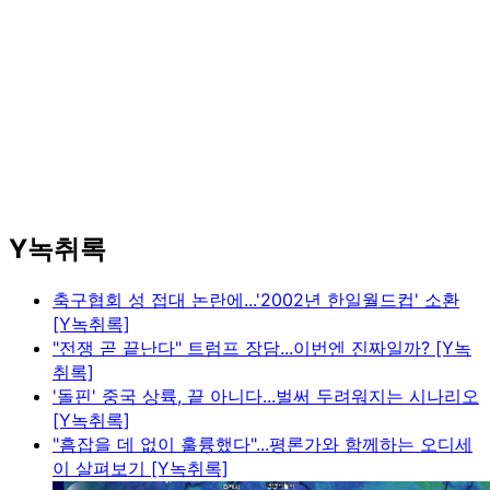
Y녹취록
축구협회 성 접대 논란에...'2002년 한일월드컵' 소환
[Y녹취록]
"전쟁 곧 끝난다" 트럼프 장담...이번엔 진짜일까? [Y녹
취록]
'돌핀' 중국 상륙, 끝 아니다...벌써 두려워지는 시나리오
[Y녹취록]
"흠잡을 데 없이 훌륭했다"...평론가와 함께하는 오디세
이 살펴보기 [Y녹취록]