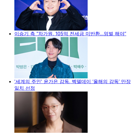
이승기 측 “차가원, 105억 전세금 미반환…엄벌 해야”
'세계의 주인' 윤가은 감독, 벡델데이 ‘올해의 감독’ 만장
일치 선정