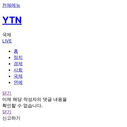
전체메뉴
YTN
국제
LIVE
홈
정치
경제
사회
국제
연예
닫기
이제 해당 작성자의 댓글 내용을
확인할 수 없습니다.
닫기
신고하기