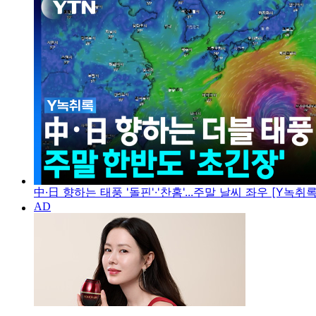
中·日 향하는 태풍 '돌핀'·'찬홈'...주말 날씨 좌우 [Y녹취록