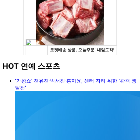
HOT 연예 스포츠
'가왕쇼’ 전유진·박서진·홍지윤, 센터 자리 위한 '관객 쟁
탈전'