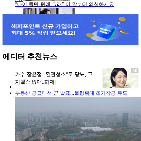
에디터 추천뉴스
부동산 공급대책 곧 발표…물량확대·조기착공 유도