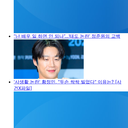
“난 배우 일 하면 안 되나”…‘태도 논란’ 정준원의 고백
'사생활 논란' 황정민, "두손 싹싹 빌었다" 이유는? [사
건X파일]