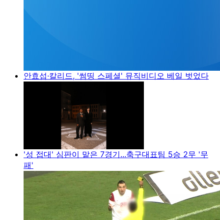
안효섭·칼리드, '썸띵 스페셜' 뮤직비디오 베일 벗었다
'성 접대' 심판이 맡은 7경기...축구대표팀 5승 2무 '무
패'