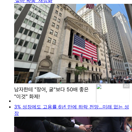
'샅바 싸움' 재점화
3% 성장에도 고용률 6년 만에 하락 전망…미래 없는 성
장