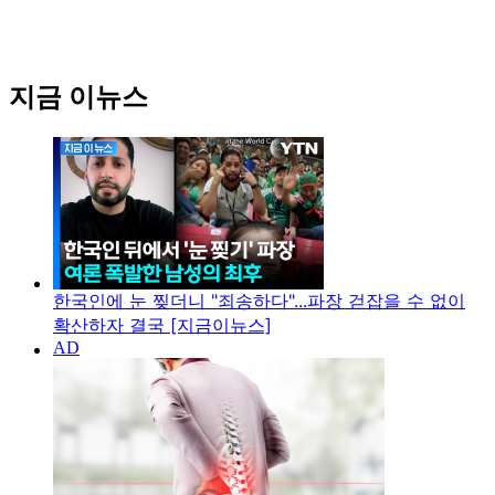
지금 이뉴스
한국인에 눈 찢더니 "죄송하다"...파장 걷잡을 수 없이
확산하자 결국 [지금이뉴스]