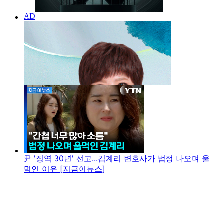
尹 '징역 30년' 선고...김계리 변호사가 법정 나오며 울
먹인 이유 [지금이뉴스]