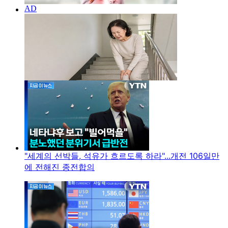
"세계의 선박들, 석유가 흐르도록 하라"...개전 106일만
에 전해진 종전합의