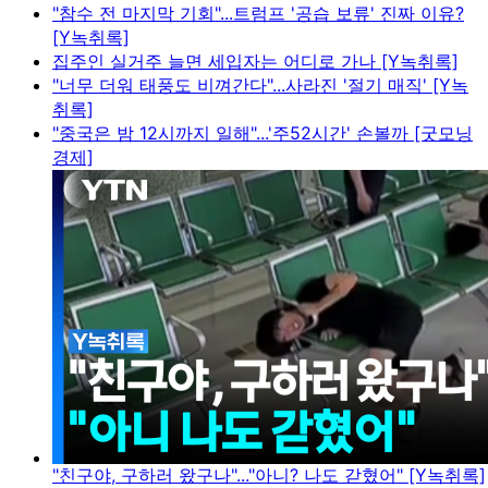
"참수 전 마지막 기회"...트럼프 '공습 보류' 진짜 이유?
[Y녹취록]
집주인 실거주 늘면 세입자는 어디로 가나 [Y녹취록]
"너무 더워 태풍도 비껴간다"...사라진 '절기 매직' [Y녹
취록]
"중국은 밤 12시까지 일해"...'주52시간' 손볼까 [굿모닝
경제]
"친구야, 구하러 왔구나"..."아니? 나도 갇혔어" [Y녹취록]