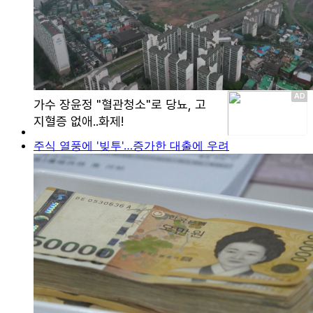
주식 열풍에 '빚투'…증가한 대출에 우려