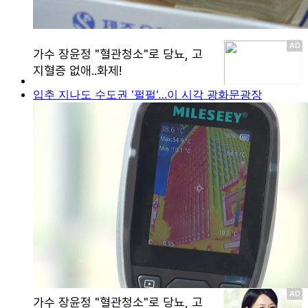
입추 지나도 수도권 '펄펄'…이 시각 광화문광장