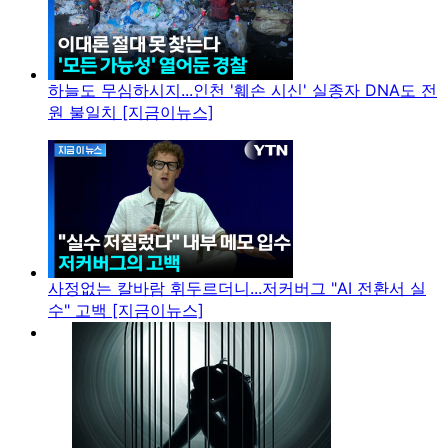
하늘도 무심하시지...인천 '훼손 시신' 실종자 DNA도 전
원 불일치 [지금이뉴스]
사정없는 칼바람 휘두르더니...저커버그 "AI 전환서 실
수" 고백 [지금이뉴스]