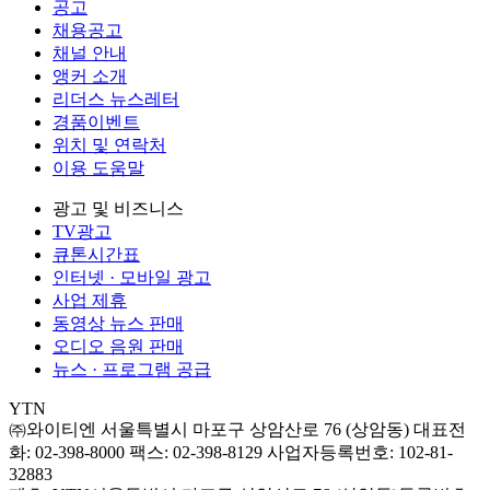
공고
채용공고
채널 안내
앵커 소개
리더스 뉴스레터
경품이벤트
위치 및 연락처
이용 도움말
광고 및 비즈니스
TV광고
큐톤시간표
인터넷 · 모바일 광고
사업 제휴
동영상 뉴스 판매
오디오 음원 판매
뉴스 · 프로그램 공급
YTN
㈜와이티엔
서울특별시 마포구 상암산로 76 (상암동)
대표전
화: 02-398-8000
팩스: 02-398-8129
사업자등록번호: 102-81-
32883