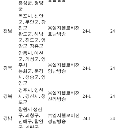
홍성군, 청양
군
목포시, 신안
군, 무안군, 강
진군
㈜엘지헬로비전
전남
24-1
24
완도군, 해남
호남방송
군, 진도군, 영
암군, 장흥군
안동시, 예천
군, 의성군, 영
주시
㈜엘지헬로비전
경북
24-1
24
봉화군, 문경
영남방송
시, 청송군, 영
양군
경주시, 영천
㈜엘지헬로비전
경북
시, 경산시, 청
24-1
24
신라방송
도군
창원시 성산
구, 의창구,
㈜엘지헬로비전
경남
24-1
24
진해구, 함안
경남방송
군, 의령군