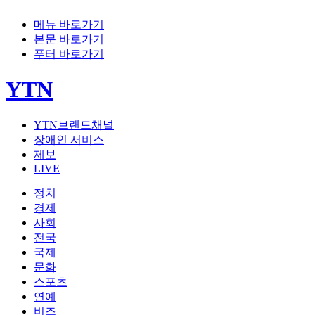
메뉴 바로가기
본문 바로가기
푸터 바로가기
YTN
YTN브랜드채널
장애인 서비스
제보
LIVE
정치
경제
사회
전국
국제
문화
스포츠
연예
비즈