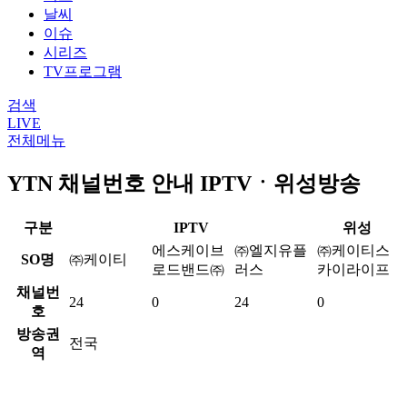
날씨
이슈
시리즈
TV프로그램
검색
LIVE
전체메뉴
YTN 채널번호 안내
IPTVㆍ위성방송
구분
IPTV
위성
에스케이브
㈜엘지유플
㈜케이티스
SO명
㈜케이티
로드밴드㈜
러스
카이라이프
채널번
24
0
24
0
호
방송권
전국
역