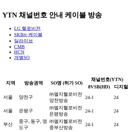
YTN 채널번호 안내
케이블 방송
LG 헬로비전
SKBtv 케이블
딜라이브
CMB
HCN
개별SO
채널번호(YTN)
지역
방송권역
SO명 (허가 SO)
8VSB(HD)
디지털
㈜엘지헬로비전
서울
양천구
24-1
24
양천방송
㈜엘지헬로비전
서울
은평구
24-1
24
은평방송
중구, 동구, 영
㈜엘지헬로비전
부산
24-1
24
도구
중부산방송