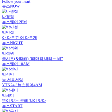
Follow your heart
뉴스NOW
나경철
뉴스퀘어 2PM
박민설
아 다르고 어 다르게
뉴스NIGHT
박석원
급시우(及時雨) "때마침 내리는 비"
뉴스퀘어 10AM
박선민
늘 처음처럼
YTN24 / 뉴스퀘어4AM
박세미
뜻이 있는 곳에 길이 있다
뉴스START