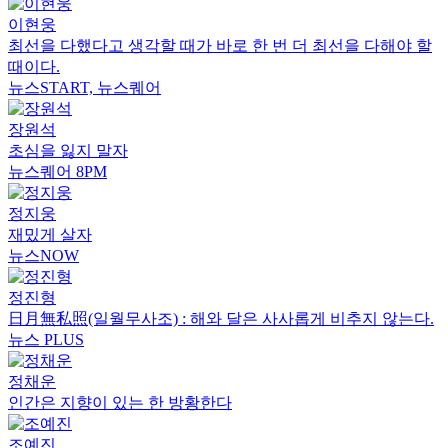
이현웅
최선을 다했다고 생각할 때가 바로 한 번 더 최선을 다해야 할
때이다.
뉴스START, 뉴스퀘어
장원석
초심을 잃지 말자
뉴스퀘어 8PM
정지웅
재밌게 살자
뉴스NOW
정진형
日月無私照(일월무사조) : 해와 달은 사사롭게 비추지 않는다.
뉴스 PLUS
정채운
인간은 지향이 있는 한 방황한다
조예진