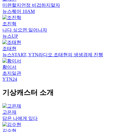
미련할지언정 비겁하지말자
뉴스퀘어 10AM
조진혁
나다 싶으면 일어나자
뉴스UP
조태현
뉴스START, YTN라디오 조태현의 생생경제 진행
황이서
초지일관
YTN24
기상캐스터 소개
고은재
답은 나에게 있다
김수현