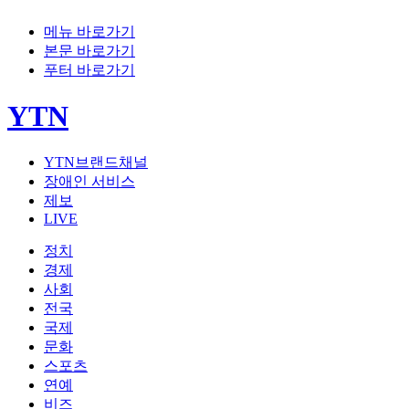
메뉴 바로가기
본문 바로가기
푸터 바로가기
YTN
YTN브랜드채널
장애인 서비스
제보
LIVE
정치
경제
사회
전국
국제
문화
스포츠
연예
비즈