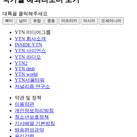
대륙을 클릭해주세요
북미
남미
유럽
중동
아프리카
아시아
오세아니아
YTN 미디어그룹
YTN 회사소개
INSIDE YTN
YTN 사이언스
YTN 라디오
YTN2
YTN dmb
YTN world
YTN서울타워
저널리즘 연구소
약관 및 정책
이용약관
개인정보처리방침
청소년보호정책
기사배열 기본방침
방송편성규약
윤리강령