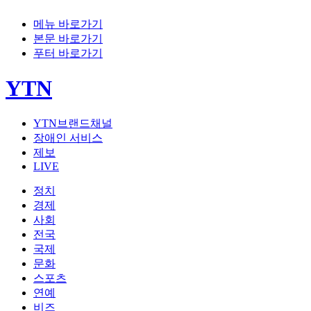
메뉴 바로가기
본문 바로가기
푸터 바로가기
YTN
YTN브랜드채널
장애인 서비스
제보
LIVE
정치
경제
사회
전국
국제
문화
스포츠
연예
비즈