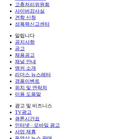
고충처리위원회
사이버감사실
견학 신청
성폭력신고센터
알립니다
공지사항
공고
채용공고
채널 안내
앵커 소개
리더스 뉴스레터
경품이벤트
위치 및 연락처
이용 도움말
광고 및 비즈니스
TV광고
큐톤시간표
인터넷 · 모바일 광고
사업 제휴
동영상 뉴스 판매