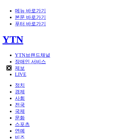
메뉴 바로가기
본문 바로가기
푸터 바로가기
YTN
YTN브랜드채널
장애인 서비스
제보
LIVE
정치
경제
사회
전국
국제
문화
스포츠
연예
비즈