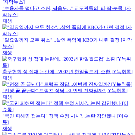
"수용자들 덥다고 소란, 싸움도..." 교도관들의 '피·땀·눈물' [자
막뉴스]
재생
"일요일까지 모두 취소"...살인 폭염에 KBO가 내린 결정 [자막
뉴스]
재생
축구협회 성 접대 논란에...'2002년 한일월드컵' 소환 [Y녹취록]
재생
"전쟁 곧 끝난다" 트럼프 장담...이번엔 진짜일까? [Y녹취록]
재생
"국민 피해면 접는다" 정책 수정 시사?...논란 감안했나 [이슈
톺]
재생