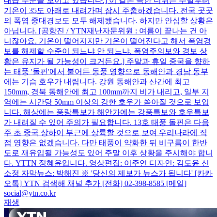
대급 수준을 보이고 있습니다.] 이 같은 극한 더위는 주말부터
기온이 35도 아래로 내려가며 잠시 주춤하겠습니다. 전국 곳곳
의 폭염 중대경보도 모두 해제됐습니다. 하지만 안심할 상황은
아닙니다. [공항진 / YTN재난자문위원 : 여름이 끝나는 건 아
니잖아요. 기온이 떨어지지만 기온이 떨어진다고 해서 폭염경
보를 해제할 수준이 되느냐 안 되느냐. 폭염주의보와 경보 상
황은 유지가 될 가능성이 크거든요.] 주말과 휴일 중국을 향하
는 태풍 '돌핀'에서 불어든 동풍 영향으로 동해안과 경남 동부
에는 기습 호우가 내립니다. 강원 동해안과 산간에 최고
150mm, 경북 동해안에 최고 100mm까지 비가 내리고, 일부 지
역에는 시간당 50mm 이상의 강한 호우가 쏟아질 것으로 보입
니다. 해상에는 풍랑특보가 해안가에는 강풍특보와 호우특보
가 내려질 수 있어 주의가 필요합니다. 13호 태풍 돌핀은 다음
주 초 중국 상하이 부근에 상륙할 것으로 보여 우리나라에 직
접 영향은 없겠습니다. 다만 태풍이 약화한 뒤 비구름이 한반
도로 재유입될 가능성도 있어 주말 이후 상황을 주시해야 합니
다. YTTN 정혜윤입니다. 영상편집: 이주연 디자인: 김도윤 신
소정 자막뉴스: 박해진 ※ '당신의 제보가 뉴스가 됩니다' [카카
오톡] YTN 검색해 채널 추가 [전화] 02-398-8585 [메일]
social@ytn.co.kr
재생