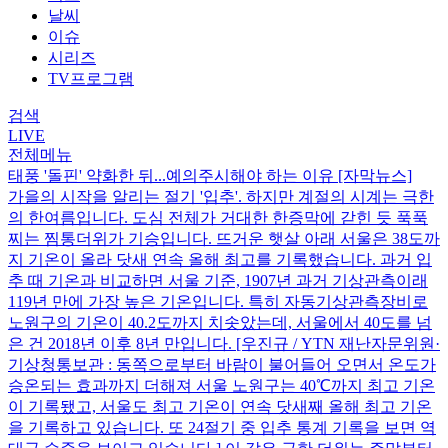
날씨
이슈
시리즈
TV프로그램
검색
LIVE
전체메뉴
태풍 '돌핀' 약화한 뒤...예의주시해야 하는 이유 [자막뉴스]
가을의 시작을 알리는 절기 '입추'. 하지만 계절의 시계는 극한
의 한여름입니다. 도심 전체가 거대한 한증막에 갇힌 듯 푹푹
찌는 찜통더위가 기승입니다. 뜨거운 햇살 아래 서울은 38도까
지 기온이 올라 닷새 연속 올해 최고를 기록했습니다. 과거 입
추 때 기온과 비교하면 서울 기준, 1907년 과거 기상관측이래
119년 만에 가장 높은 기온입니다. 특히 자동기상관측장비로
노원구의 기온이 40.2도까지 치솟았는데, 서울에서 40도를 넘
은 건 2018년 이후 8년 만입니다. [우진규 / YTN 재난자문위원·
기상청통보관 : 동쪽으로부터 바람이 불어들어 오면서 온도가
승온되는 효과까지 더해져 서울 노원구는 40℃까지 최고 기온
이 기록됐고, 서울도 최고 기온이 연속 닷새째 올해 최고 기온
을 기록하고 있습니다. 또 24절기 중 입추 통계 기록을 보면 역