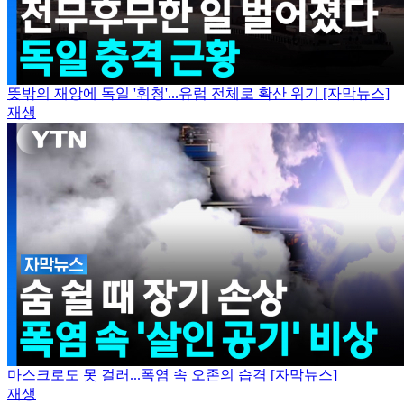
뜻밖의 재앙에 독일 '휘청'...유럽 전체로 확산 위기 [자막뉴스]
재생
마스크로도 못 걸러...폭염 속 오존의 습격 [자막뉴스]
재생