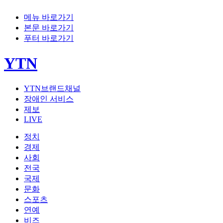
메뉴 바로가기
본문 바로가기
푸터 바로가기
YTN
YTN브랜드채널
장애인 서비스
제보
LIVE
정치
경제
사회
전국
국제
문화
스포츠
연예
비즈