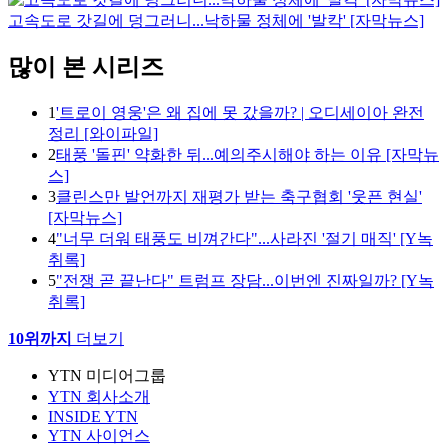
고속도로 갓길에 덩그러니...낙하물 정체에 '발칵' [자막뉴스]
많이 본 시리즈
1
'트로이 영웅'은 왜 집에 못 갔을까? | 오디세이아 완전
정리 [와이파일]
2
태풍 '돌핀' 약화한 뒤...예의주시해야 하는 이유 [자막뉴
스]
3
클린스만 발언까지 재평가 받는 축구협회 '웃픈 현실'
[자막뉴스]
4
"너무 더워 태풍도 비껴간다"...사라진 '절기 매직' [Y녹
취록]
5
"전쟁 곧 끝난다" 트럼프 장담...이번엔 진짜일까? [Y녹
취록]
10위까지
더보기
YTN 미디어그룹
YTN 회사소개
INSIDE YTN
YTN 사이언스