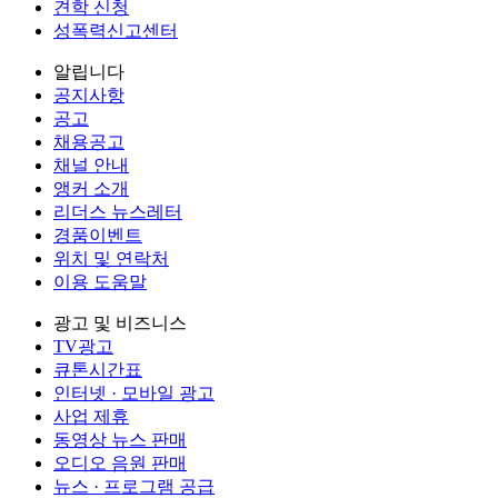
견학 신청
성폭력신고센터
알립니다
공지사항
공고
채용공고
채널 안내
앵커 소개
리더스 뉴스레터
경품이벤트
위치 및 연락처
이용 도움말
광고 및 비즈니스
TV광고
큐톤시간표
인터넷 · 모바일 광고
사업 제휴
동영상 뉴스 판매
오디오 음원 판매
뉴스 · 프로그램 공급