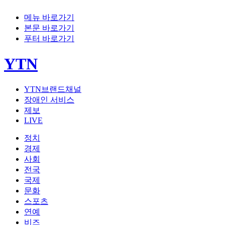
메뉴 바로가기
본문 바로가기
푸터 바로가기
YTN
YTN브랜드채널
장애인 서비스
제보
LIVE
정치
경제
사회
전국
국제
문화
스포츠
연예
비즈