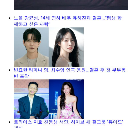
노을 강균성, 14세 연하 배우 유하진과 결혼…"평생 함
께하고 싶은 사람"
변요한·티파니 영, 최수영 연극 응원…결혼 후 첫 부부동
반 포착
트와이스 지효 친동생 서연, 하이브 새 걸그룹 '튜이드'
데뷔