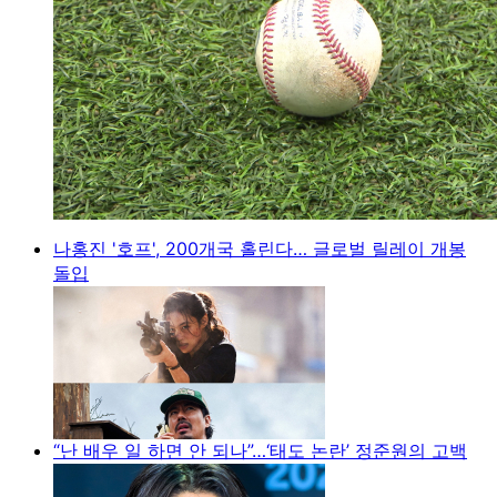
나홍진 '호프', 200개국 홀린다… 글로벌 릴레이 개봉
돌입
“난 배우 일 하면 안 되나”…‘태도 논란’ 정준원의 고백