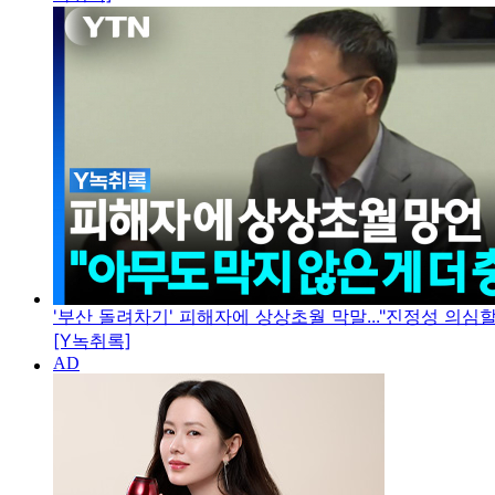
'부산 돌려차기' 피해자에 상상초월 막말..."진정성 의심
[Y녹취록]