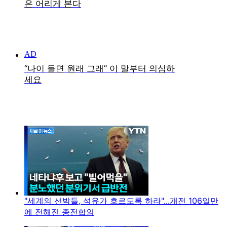
"세계의 선박들, 석유가 흐르도록 하라"...개전 106일만
에 전해진 종전합의