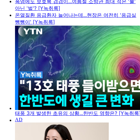
폭염에도 보호복 겹겹이...여름철 소방관 최대 적은 '불'
아닌 '벌'? [Y녹취록]
온열질환 응급환자 늘어나는데...현장은 여전히 '응급실
뺑뺑이' [Y녹취록]
태풍 3개 발생한 초유의 상황...한반도 영향은? [Y녹취록