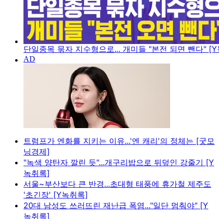
단일종목 묶자 지수형으로... 개미들 "본전 되면 뺀다" [
트럼프가 엔화를 지키는 이유...'엔 캐리'의 정체는 [굿모
닝경제]
"녹색 양탄자 깔린 듯"...개구리밥으로 뒤덮인 강줄기 [Y
녹취록]
서울~부산보다 큰 반경...초대형 태풍에 휴가철 제주도
'초긴장' [Y녹취록]
20대 남성도 쓰러뜨린 재난급 폭염..."일단 멈춰야" [Y
녹취록]