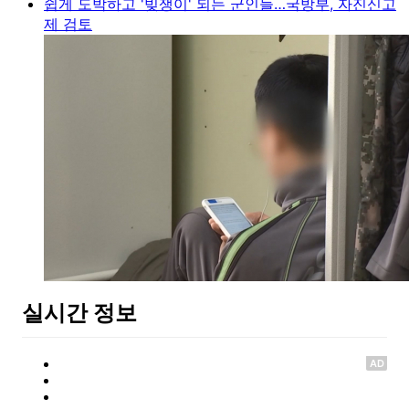
쉽게 도박하고 '빚쟁이' 되는 군인들…국방부, 자진신고
제 검토
실시간 정보
AD