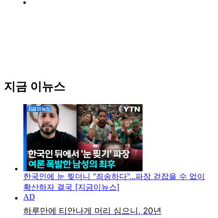
지금 이뉴스
한국인에 눈 찢더니 "죄송하다"...파장 걷잡을 수 없이
확산하자 결국 [지금이뉴스]