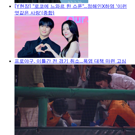
[Y현장] "로코에 느와르 한 스푼"...정해인X하영 '이런
엿같은 사랑'(종합)
프로야구, 이틀간 전 경기 취소...폭염 대책 마련 고심