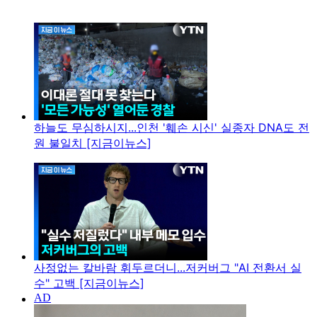
하늘도 무심하시지...인천 '훼손 시신' 실종자 DNA도 전
원 불일치 [지금이뉴스]
사정없는 칼바람 휘두르더니...저커버그 "AI 전환서 실
수" 고백 [지금이뉴스]