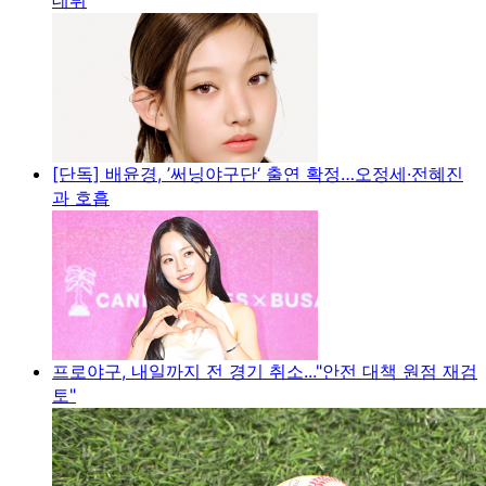
[단독] 배윤경, ’써닝야구단‘ 출연 확정…오정세·전혜진
과 호흡
프로야구, 내일까지 전 경기 취소..."안전 대책 원점 재검
토"