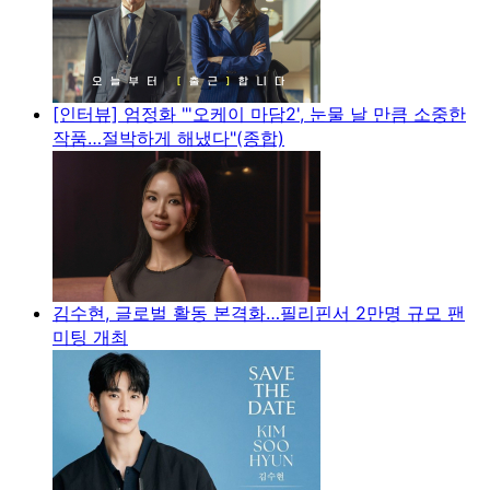
[인터뷰] 엄정화 "'오케이 마담2', 눈물 날 만큼 소중한
작품…절박하게 해냈다"(종합)
김수현, 글로벌 활동 본격화…필리핀서 2만명 규모 팬
미팅 개최