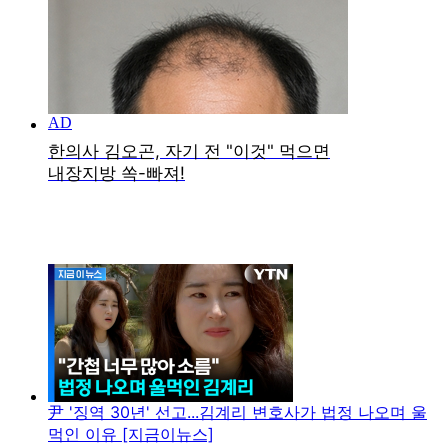
尹 '징역 30년' 선고...김계리 변호사가 법정 나오며 울
먹인 이유 [지금이뉴스]