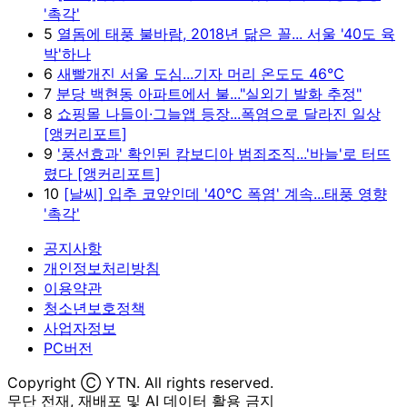
'촉각'
5
열돔에 태풍 불바람, 2018년 닮은 꼴... 서울 '40도 육
박'하나
6
새빨개진 서울 도심...기자 머리 온도도 46℃
7
분당 백현동 아파트에서 불..."실외기 발화 추정"
8
쇼핑몰 나들이·그늘앱 등장...폭염으로 달라진 일상
[앵커리포트]
9
'풍선효과' 확인된 캄보디아 범죄조직...'바늘'로 터뜨
렸다 [앵커리포트]
10
[날씨] 입추 코앞인데 '40℃ 폭염' 계속...태풍 영향
'촉각'
공지사항
개인정보처리방침
이용약관
청소년보호정책
사업자정보
PC버전
Copyright Ⓒ YTN. All rights reserved.
무단 전재, 재배포 및 AI 데이터 활용 금지