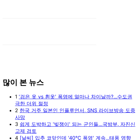
많이 본 뉴스
1
'검은 옷 vs 흰옷' 폭염에 얼마나 차이날까?...수도권
극한 더위 절정
2
한국 거주 일본인 인플루언서, SNS 라이브방송 도중
사망
3
쉽게 도박하고 '빚쟁이' 되는 군인들…국방부, 자진신
고제 검토
4
[날씨] 입추 코앞인데 '40℃ 폭염' 계속...태풍 영향