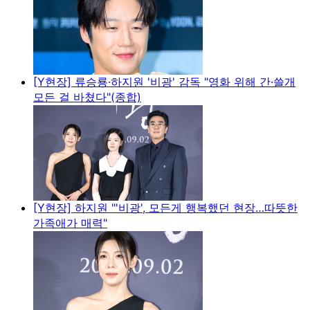
[Y현장] 류승룡·하지원 '비광' 감독 "영화 위해 간·쓸개
모든 걸 바쳤다"(종합)
[Y현장] 하지원 "'비광', 모든게 행복했던 현장…따뜻한
가족애가 매력"