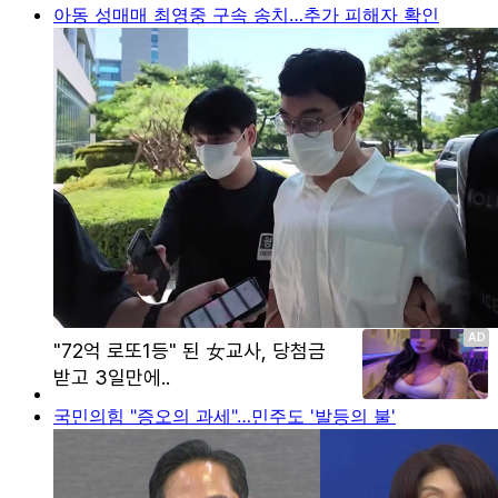
아동 성매매 최영중 구속 송치…추가 피해자 확인
국민의힘 "증오의 과세"…민주도 '발등의 불'