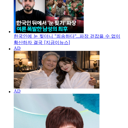
한국인에 눈 찢더니 "죄송하다"...파장 걷잡을 수 없이
확산하자 결국 [지금이뉴스]