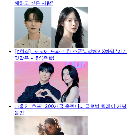
께하고 싶은 사람"
[Y현장] "로코에 느와르 한 스푼"...정해인X하영 '이런
엿같은 사랑'(종합)
나홍진 '호프', 200개국 홀린다… 글로벌 릴레이 개봉
돌입