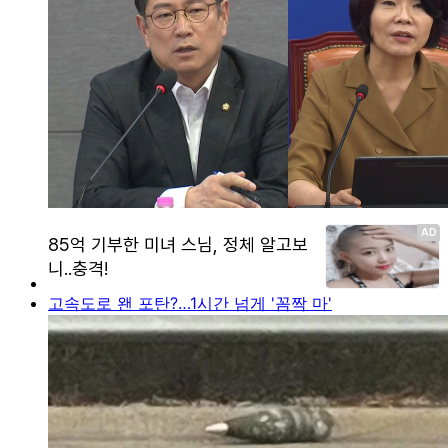
고속도로 왠 포탄?…1시간 넘게 '꼼짝 마'