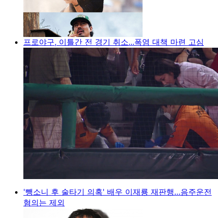
프로야구, 이틀간 전 경기 취소...폭염 대책 마련 고심
'뺑소니 후 술타기 의혹' 배우 이재룡 재판행…음주운전
혐의는 제외