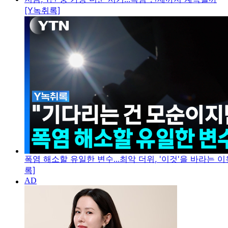
[Y녹취록]
폭염 해소할 유일한 변수...최악 더위, '이것'을 바라는 이
록]