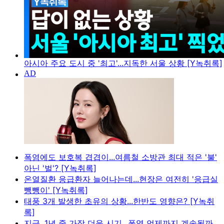
아시아 주요 도시 중 '최고'...지독한 서울 상황 [Y녹취록]
폭염에도 보호복 겹겹이...여름철 소방관 최대 적은 '불'
아닌 '벌'? [Y녹취록]
온열질환 응급환자 늘어나는데...현장은 여전히 '응급실
뺑뺑이' [Y녹취록]
태풍 3개 발생한 초유의 상황...한반도 영향은? [Y녹취
록]
지금, 1년 중 가장 더운 시기...폭염 언제까지 계속될까