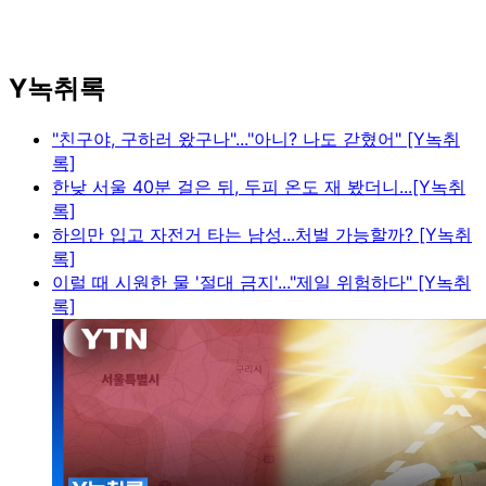
Y녹취록
"친구야, 구하러 왔구나"..."아니? 나도 갇혔어" [Y녹취
록]
한낮 서울 40분 걸은 뒤, 두피 온도 재 봤더니...[Y녹취
록]
하의만 입고 자전거 타는 남성...처벌 가능할까? [Y녹취
록]
이럴 때 시원한 물 '절대 금지'..."제일 위험하다" [Y녹취
록]