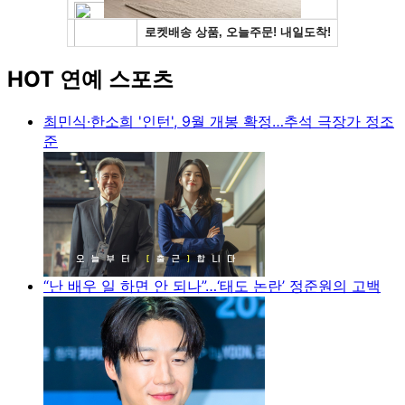
HOT 연예 스포츠
최민식·한소희 '인턴', 9월 개봉 확정…추석 극장가 정조
준
“난 배우 일 하면 안 되나”…‘태도 논란’ 정준원의 고백