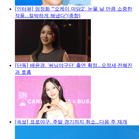
[인터뷰] 엄정화 "'오케이 마담2', 눈물 날 만큼 소중한
작품…절박하게 해냈다"(종합)
[단독] 배윤경, ’써닝야구단‘ 출연 확정…오정세·전혜진
과 호흡
[속보] 프로야구, 주말 경기까지 취소...다음 주 재개