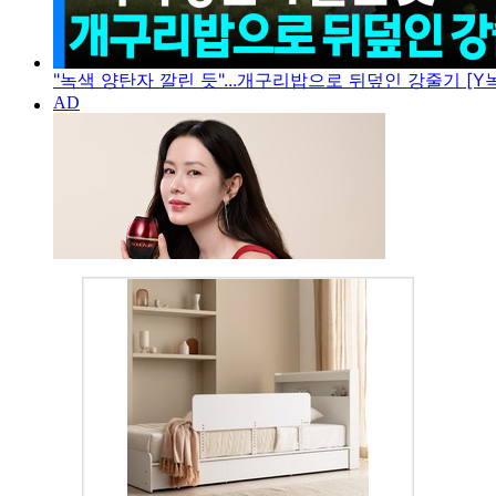
"녹색 양탄자 깔린 듯"...개구리밥으로 뒤덮인 강줄기 [Y