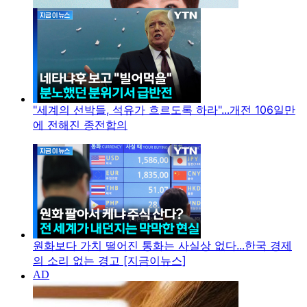
"세계의 선박들, 석유가 흐르도록 하라"...개전 106일만
에 전해진 종전합의
원화보다 가치 떨어진 통화는 사실상 없다...한국 경제
의 소리 없는 경고 [지금이뉴스]