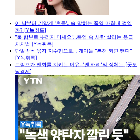
이 날부터 기압계 '흔들'...숨 막히는 폭염 마침내 꺾일
까? [Y녹취록]
"물 함부로 뿌리지 마세요"...폭염 속 사람 살리는 응급
처치법 [Y녹취록]
단일종목 묶자 지수형으로... 개미들 "본전 되면 뺀다"
[Y녹취록]
트럼프가 엔화를 지키는 이유...'엔 캐리'의 정체는 [굿모
닝경제]