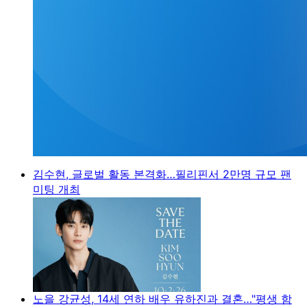
김수현, 글로벌 활동 본격화…필리핀서 2만명 규모 팬
미팅 개최
노을 강균성, 14세 연하 배우 유하진과 결혼…"평생 함