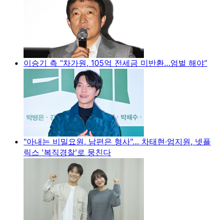
이승기 측 “차가원, 105억 전세금 미반환…엄벌 해야”
"아내는 비밀요원, 남편은 형사"… 차태현·엄지원, 넷플
릭스 '복직경찰'로 뭉친다