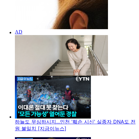
하늘도 무심하시지...인천 '훼손 시신' 실종자 DNA도 전
원 불일치 [지금이뉴스]