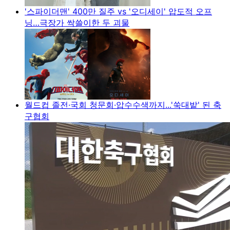
'스파이더맨' 400만 질주 vs '오디세이' 압도적 오프
닝…극장가 싹쓸이한 두 괴물
월드컵 졸전·국회 청문회·압수수색까지...'쑥대밭' 된 축
구협회