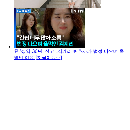
尹 '징역 30년' 선고...김계리 변호사가 법정 나오며 울
먹인 이유 [지금이뉴스]