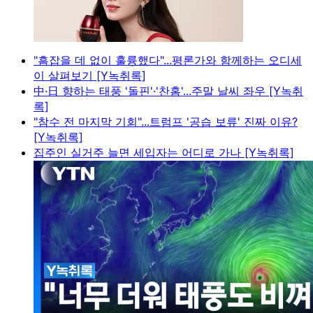
"흠잡을 데 없이 훌륭했다"...평론가와 함께하는 오디세
이 살펴보기 [Y녹취록]
中·日 향하는 태풍 '돌핀'·'찬홈'...주말 날씨 좌우 [Y녹취
록]
"참수 전 마지막 기회"...트럼프 '공습 보류' 진짜 이유?
[Y녹취록]
집주인 실거주 늘면 세입자는 어디로 가나 [Y녹취록]