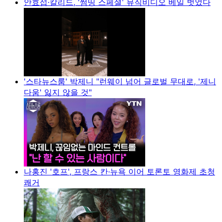
안효섭·칼리드, '썸띵 스페셜' 뮤직비디오 베일 벗었다
'스타뉴스룸' 박제니 "런웨이 넘어 글로벌 무대로, '제니
다움' 잃지 않을 것"
나홍진 '호프', 프랑스 칸·뉴욕 이어 토론토 영화제 초청
쾌거