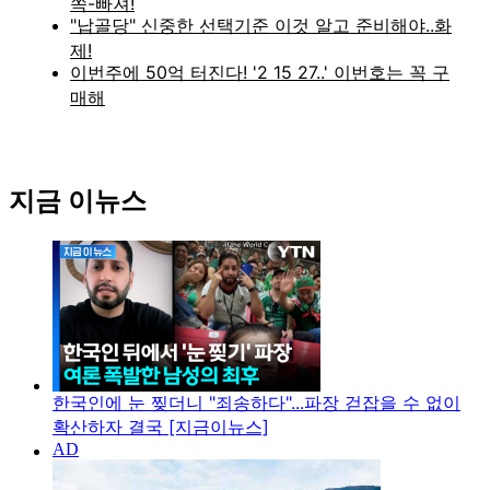
지금 이뉴스
한국인에 눈 찢더니 "죄송하다"...파장 걷잡을 수 없이
확산하자 결국 [지금이뉴스]