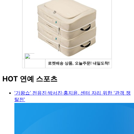
HOT 연예 스포츠
'가왕쇼’ 전유진·박서진·홍지윤, 센터 자리 위한 '관객 쟁
탈전'