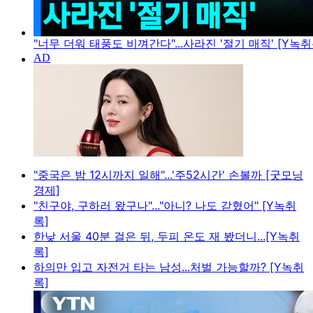
"너무 더워 태풍도 비껴간다"...사라진 '절기 매직' [Y녹취
"중국은 밤 12시까지 일해"...'주52시간' 손볼까 [굿모닝
경제]
"친구야, 구하러 왔구나"..."아니? 나도 갇혔어" [Y녹취
록]
한낮 서울 40분 걸은 뒤, 두피 온도 재 봤더니...[Y녹취
록]
하의만 입고 자전거 타는 남성...처벌 가능할까? [Y녹취
록]