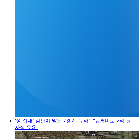
'성 접대' 심판이 맡은 7경기 '무패'..."유흥비로 2억 원
사적 유용"