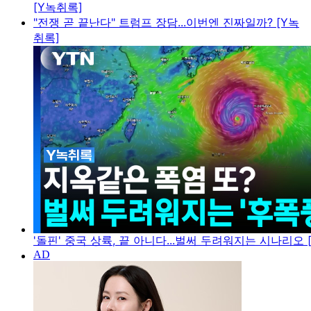
[Y녹취록]
"전쟁 곧 끝난다" 트럼프 장담...이번엔 진짜일까? [Y녹
취록]
'돌핀' 중국 상륙, 끝 아니다...벌써 두려워지는 시나리오 