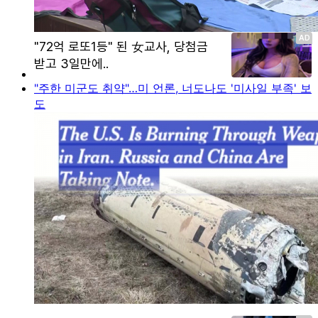
"주한 미군도 취약"…미 언론, 너도나도 '미사일 부족' 보
도