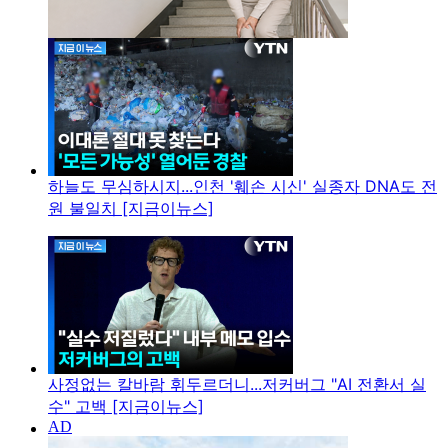
하늘도 무심하시지...인천 '훼손 시신' 실종자 DNA도 전
원 불일치 [지금이뉴스]
사정없는 칼바람 휘두르더니...저커버그 "AI 전환서 실
수" 고백 [지금이뉴스]