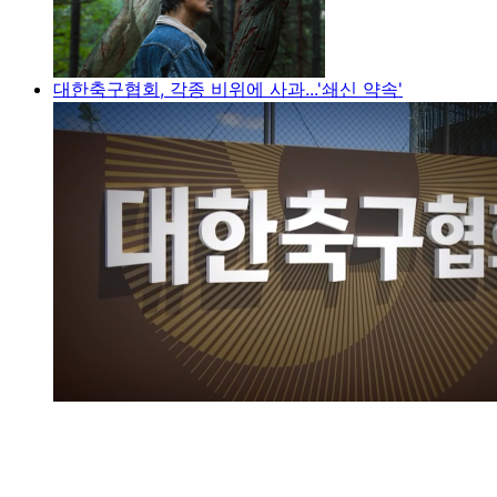
대한축구협회, 각종 비위에 사과...'쇄신 약속'