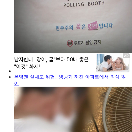
폭염엔 실내도 위험…냉방기 꺼진 아파트에서 의식 잃
어