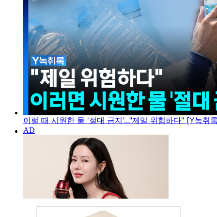
이럴 때 시원한 물 '절대 금지'..."제일 위험하다" [Y녹취록