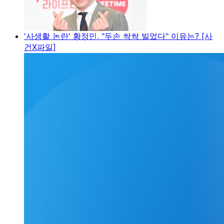
'사생활 논란' 황정민, "두손 싹싹 빌었다" 이유는? [사
건X파일]