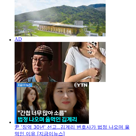
尹 '징역 30년' 선고...김계리 변호사가 법정 나오며 울
먹인 이유 [지금이뉴스]