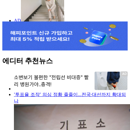
에디터 추천뉴스
'투표율 조작' 의심 정황 줄줄이…전국·대선까지 확대되
나