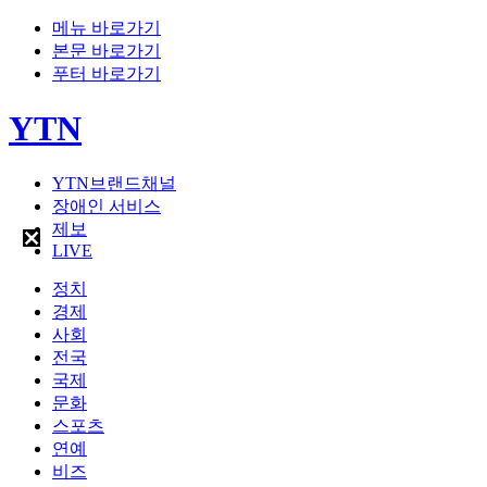
메뉴 바로가기
본문 바로가기
푸터 바로가기
YTN
YTN브랜드채널
장애인 서비스
제보
LIVE
정치
경제
사회
전국
국제
문화
스포츠
연예
비즈