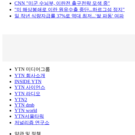
CNN "미군 수뇌부, 이란전 출구전략 모색 중"
"미 해상봉쇄로 이란 원유수출 중단...하르그섬 정지"
일 작년 식량자급률 37%로 역대 최저...'쌀 파동' 여파
YTN 미디어그룹
YTN 회사소개
INSIDE YTN
YTN 사이언스
YTN 라디오
YTN2
YTN dmb
YTN world
YTN서울타워
저널리즘 연구소
약관 및 정책