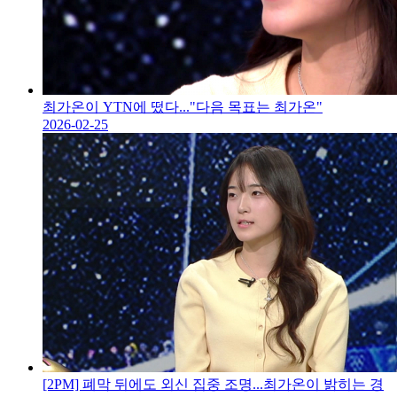
최가온이 YTN에 떴다..."다음 목표는 최가온"
2026-02-25
[2PM] 폐막 뒤에도 외신 집중 조명...최가온이 밝히는 경