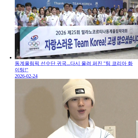
동계올림픽 선수단 귀국...다시 울려 퍼진 "팀 코리아 화
이팅!"
2026-02-24