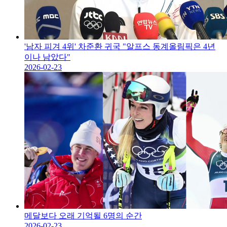
'남자 피겨 4위' 차준환 귀국 "알프스 동계올림픽은 4년
이나 남았다"
2026-02-23
메달보다 오래 기억될 6명의 순간
2026-02-23