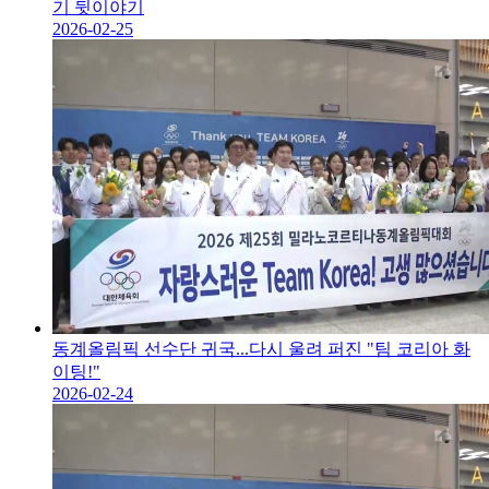
기 뒷이야기
2026-02-25
동계올림픽 선수단 귀국...다시 울려 퍼진 "팀 코리아 화
이팅!"
2026-02-24