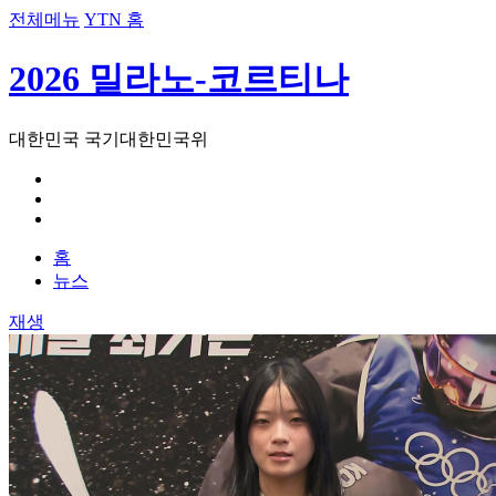
전체메뉴
YTN 홈
2026 밀라노-코르티나
대한민국 국기
대한민국
위
홈
뉴스
재생