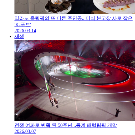
밀라노 올림픽의 또 다른 주인공...미식 본고장 사로 잡은
'K-푸드'
2026.03.14
재생
전쟁 여파로 반쪽 된 50주년...동계 패럴림픽 개막
2026.03.07