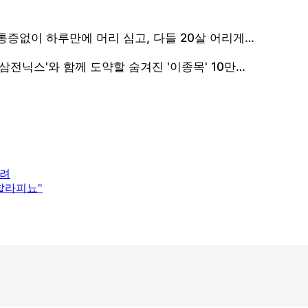
우려
할라피뇨"