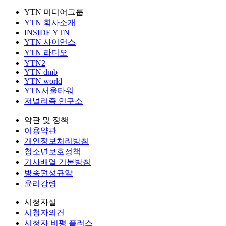
YTN 미디어그룹
YTN 회사소개
INSIDE YTN
YTN 사이언스
YTN 라디오
YTN2
YTN dmb
YTN world
YTN서울타워
저널리즘 연구소
약관 및 정책
이용약관
개인정보처리방침
청소년보호정책
기사배열 기본방침
방송편성규약
윤리강령
시청자실
시청자의견
시청자 비평 플러스