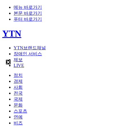
메뉴 바로가기
본문 바로가기
푸터 바로가기
YTN
YTN브랜드채널
장애인 서비스
제보
LIVE
정치
경제
사회
전국
국제
문화
스포츠
연예
비즈