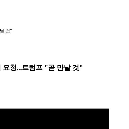
날 것"
요청...트럼프 "곧 만날 것"