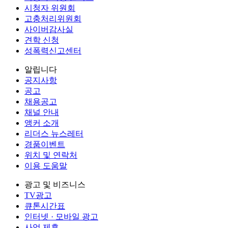
시청자 위원회
고충처리위원회
사이버감사실
견학 신청
성폭력신고센터
알립니다
공지사항
공고
채용공고
채널 안내
앵커 소개
리더스 뉴스레터
경품이벤트
위치 및 연락처
이용 도움말
광고 및 비즈니스
TV광고
큐톤시간표
인터넷 · 모바일 광고
사업 제휴