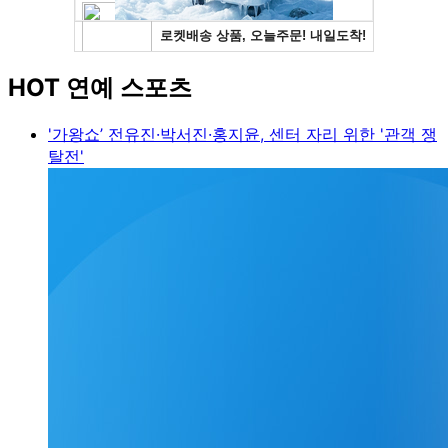
HOT 연예 스포츠
'가왕쇼’ 전유진·박서진·홍지윤, 센터 자리 위한 '관객 쟁
탈전'