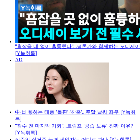
"흠잡을 데 없이 훌륭했다"...평론가와 함께하는 오디세
[Y녹취록]
中·日 향하는 태풍 '돌핀'·'찬홈'...주말 날씨 좌우 [Y녹취
록]
"참수 전 마지막 기회"...트럼프 '공습 보류' 진짜 이유?
[Y녹취록]
집주인 실거주 늘면 세입자는 어디로 가나 [Y녹취록]