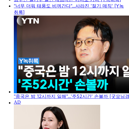
"너무 더워 태풍도 비껴간다"...사라진 '절기 매직' [Y녹
취록]
"중국은 밤 12시까지 일해"...'주52시간' 손볼까 [굿모닝