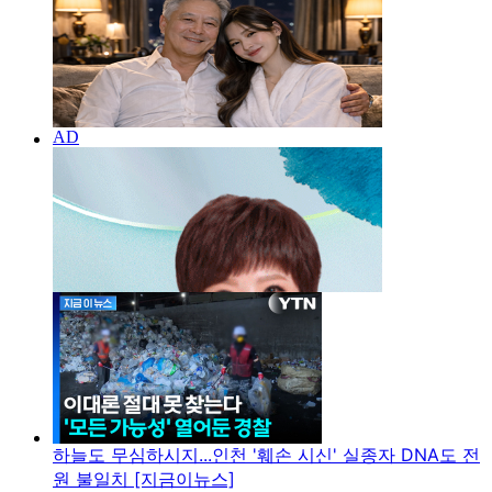
하늘도 무심하시지...인천 '훼손 시신' 실종자 DNA도 전
원 불일치 [지금이뉴스]