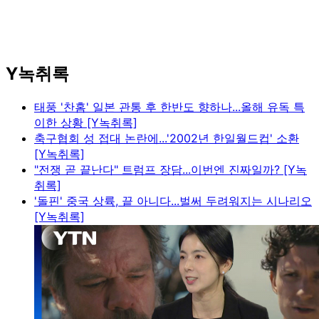
Y녹취록
태풍 '찬홈' 일본 관통 후 한반도 향하나...올해 유독 특
이한 상황 [Y녹취록]
축구협회 성 접대 논란에...'2002년 한일월드컵' 소환
[Y녹취록]
"전쟁 곧 끝난다" 트럼프 장담...이번엔 진짜일까? [Y녹
취록]
'돌핀' 중국 상륙, 끝 아니다...벌써 두려워지는 시나리오
[Y녹취록]