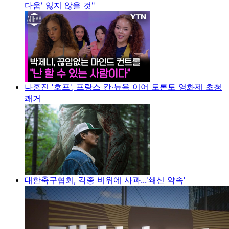
다움' 잃지 않을 것"
나홍진 '호프', 프랑스 칸·뉴욕 이어 토론토 영화제 초청
쾌거
대한축구협회, 각종 비위에 사과...'쇄신 약속'