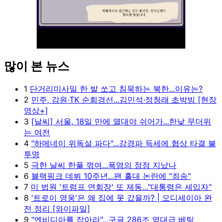
많이 본 뉴스
Unmute
1
단거리미사일 한 발 쏘고 침묵하는 북한...이유는?
2
민주, 강원·TK 순회경선...김민석·정청래 초박빙 [현장
영상+]
3
[날씨] 서울, 18일 만에 열대야 쉬어가...한낮 무더위
는 여전
4
"하메네이 위독설 파다"...강경파 득세에 협상 타결 불
투명
5
극한 날씨 한풀 꺾여...폭염의 정점 지났나
6
블랙핑크 데뷔 10주년...팬 홀대 논란에 "죄송"
7
미 법원 '트럼프 연회장' 또 제동..."대통령은 세입자"
8
'트로이 영웅'은 왜 집에 못 갔을까? | 오디세이아 완
전 정리 [와이파일]
9
"엔비디아를 잡아라"...구글 286조 역대급 베팅