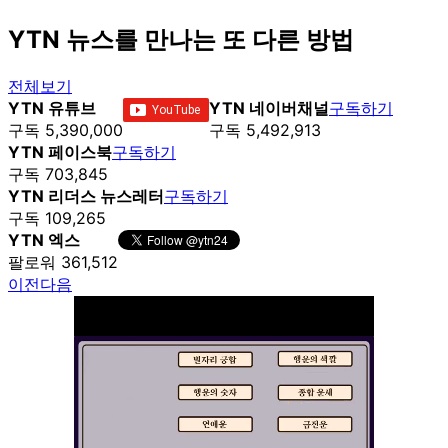
YTN 뉴스를 만나는 또 다른 방법
전체보기
YTN 유튜브
YTN 네이버채널
구독하기
구독 5,390,000
구독 5,492,913
YTN 페이스북
구독하기
구독 703,845
YTN 리더스 뉴스레터
구독하기
구독 109,265
YTN 엑스
팔로워 361,512
이전
다음