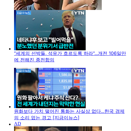
"세계의 선박들, 석유가 흐르도록 하라"...개전 106일만
에 전해진 종전합의
원화보다 가치 떨어진 통화는 사실상 없다...한국 경제
의 소리 없는 경고 [지금이뉴스]