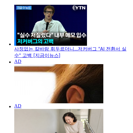
사정없는 칼바람 휘두르더니...저커버그 "AI 전환서 실
수" 고백 [지금이뉴스]