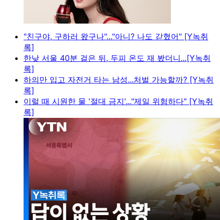
"친구야, 구하러 왔구나"..."아니? 나도 갇혔어" [Y녹취
록]
한낮 서울 40분 걸은 뒤, 두피 온도 재 봤더니...[Y녹취
록]
하의만 입고 자전거 타는 남성...처벌 가능할까? [Y녹취
록]
이럴 때 시원한 물 '절대 금지'..."제일 위험하다" [Y녹취
록]