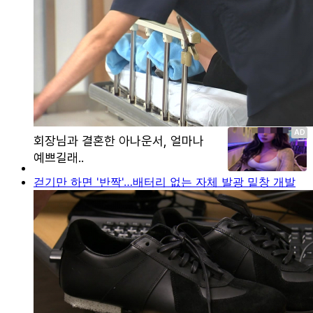
걷기만 하면 '반짝'…배터리 없는 자체 발광 밑창 개발