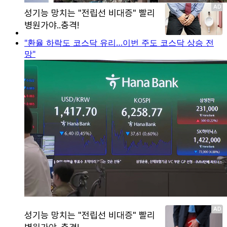
"환율 하락도 코스닥 유리…이번 주도 코스닥 상승 전
망"