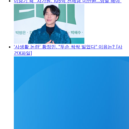
이승기 측 “차가원, 105억 전세금 미반환…엄벌 해야”
'사생활 논란' 황정민, "두손 싹싹 빌었다" 이유는? [사
건X파일]