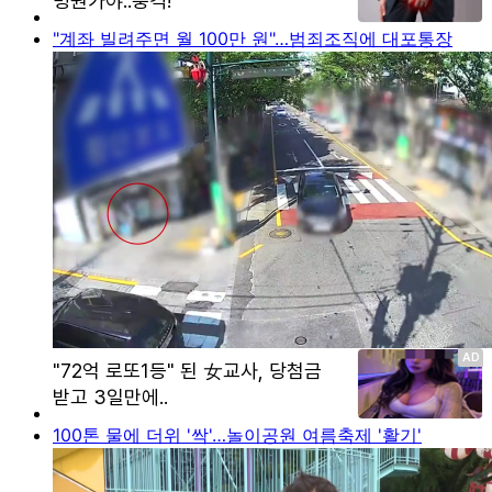
"계좌 빌려주면 월 100만 원"…범죄조직에 대포통장
100톤 물에 더위 '싹'…놀이공원 여름축제 '활기'