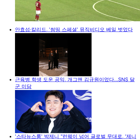
안효섭·칼리드, '썸띵 스페셜' 뮤직비디오 베일 벗었다
근육병 학생 도운 공익, 개그맨 김규원이었다…SNS 달
군 미담
'스타뉴스룸' 박제니 "런웨이 넘어 글로벌 무대로, '제니