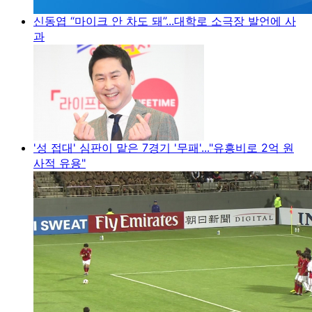
신동엽 “마이크 안 차도 돼”...대학로 소극장 발언에 사
과
'성 접대' 심판이 맡은 7경기 '무패'..."유흥비로 2억 원
사적 유용"