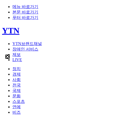
메뉴 바로가기
본문 바로가기
푸터 바로가기
YTN
YTN브랜드채널
장애인 서비스
제보
LIVE
정치
경제
사회
전국
국제
문화
스포츠
연예
비즈