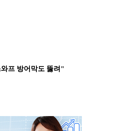
통화스와프 방어막도 뚫려"