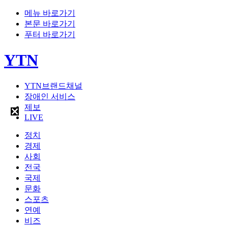
메뉴 바로가기
본문 바로가기
푸터 바로가기
YTN
YTN브랜드채널
장애인 서비스
제보
LIVE
정치
경제
사회
전국
국제
문화
스포츠
연예
비즈