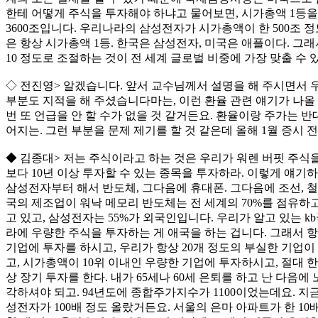
한테 어떻게 주식을 투자해야 하냐고 물어보면, 시가총액 1등을
3600조입니다. 우리나라의 삼성전자가 시가총액이 한 500조 정도
은 항상 시가총액 1등. 한국은 삼성전자, 미국은 애플이다. 그
10 정도로 조절하는 것이 전 세계 글로벌 비중에 가장 맞출 수
◇ 전진영> 알겠습니다. 앞서 교수님께서 설명을 해 주시면서
부분도 지적을 해 주셨습니다마는, 이런 환율 관련 얘기가 나올
번 또 언급을 안 할 수가 없을 것 같거든요. 환율이랑 주가는 
어지는. 그런 부분을 문제 제기를 할 것 같은데 올해 1월 증시 
◆ 김종대> 저는 주식이라고 하는 것은 우리가 워렌 버핏 주식
보다 10년 이상 투자할 수 있는 종목을 투자하라. 이렇게 얘기
삼성전자부터 해서 반도체, 그다음에 휴대폰. 그다음에 조선, 
국의 제조업이 워낙 메모리 반도체는 전 세계의 70%를 점유하
고 있고, 삼성전자는 55%가 외국인입니다. 우리가 알고 있는 
라에 우량한 주식을 투자하는 게 애국을 하는 겁니다. 그래서 항
기업에 투자를 하시고, 우리가 항상 20개 정도의 부실한 기업이
고, 시가총액이 10위 이내인 우량한 기업에 투자하시고, 절대 한 
상 장기 투자를 한다. 내가 65세나 60세 은퇴를 하고 난 다음
각하셔야 되고. 94년도에 종합주가지수가 1100이었는데요. 지금
성전자가 100배 정도 올랐거든요. 서울의 은마 아파트가 한 10배 