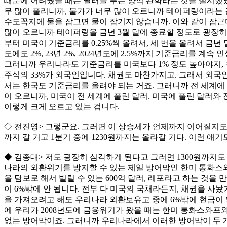
때문에 어려웠을 때는 달러를 푸는 양적 완화라는 것을 실시했었
무 많이 풀리니까, 물가가 너무 많이 오르니까 테이퍼링이라는
수도꼭지에 물을 잠그면 물이 잠기지 않습니까. 이와 같이 잠근
많이 오르니까 테이퍼링을 금년 3월 달에 종료할 정도로 굉장히
부터 미국이 기준금리를 0.25%씩 올려서, 세 번을 올려서 금년 
도에도 2%, 23년 2%, 2024년도에 2.5%까지 기준금리를 계
그러니까 우리나라도 기준금리를 미국보다 1% 정도 높아야지, 
주식의 33%가 외국인입니다. 채권도 마찬가지고. 그래서 외국
서는 한국도 기준금리를 올려야 되는 거죠. 그러니까 전 세계에
이 오르니까, 미국이 전 세계에 풀린 달러. 미국에 풀린 달러와
이렇게 크게 오르고 있는 겁니다.
◇ 전진영> 그렇군요. 그러면 이 상승세가 언제까지 이어질지도
까지 갈 거고 1분기 중에 1230원까지는 올라갈 거다. 이런 얘
◆ 김종대> 저도 굉장히 심각하게 된다고 그러면 1300원까지도
나라의 외환위기를 방지할 수 있는 제일 방어막인 한미 통화스
을 담보로 해서 빌릴 수 있는 600억 달러, 레포라고 하는 것
이 6%밖에 안 됩니다. 전부 다 미국의 국채라든지, 채권을 사놨
을 가져오려고 해도 우리나라 외환보유고 중에 6%밖에 현금이 없
에 우리가 2008년도에 금융위기가 왔을 때는 한미 통화스와프와
없는 방어막이죠. 그러니까 우리나라에서 이러한 방어막이 두 개