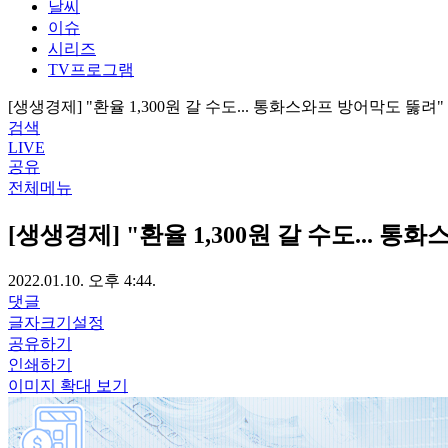
날씨
이슈
시리즈
TV프로그램
[생생경제] "환율 1,300원 갈 수도... 통화스와프 방어막도 뚫려"
검색
LIVE
공유
전체메뉴
[생생경제] "환율 1,300원 갈 수도... 
2022.01.10. 오후 4:44.
댓글
글자크기설정
공유하기
인쇄하기
이미지 확대 보기