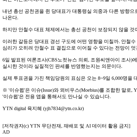
내년 총선 공천권을 쥔 당대표가 대통령실 의중과 다른 방향으로
나온다.
하지만 안철수 대표 체제에서는 총선 공천이 보장되지 않을 것
이러한 갈등은 당대표 경선 구도에 어떤 영향을 미칠까. 안철수
심리가 오히려 안철수 표 결집으로 이어질 수 있다는 전망이 엇
6일 발표된 여론조사(CBS노컷뉴스 의뢰, 조원씨앤아이 조사
실시한 것이라 실질적인 판세를 반영했는지는 의문이다.
실제 투표권을 가진 책임당원의 표심은 오는 8~9일 6,000명
※ '이슈묍'은 이슈(Issue)와 뫼비우스(Moebius)를 조합한
'이슈묍'은 전용 앱을 통해서도 만나실 수 있습니다.
YTN digital 육지혜 (yjh7834@ytn.co.kr)
[저작권자(c) YTN 무단전재, 재배포 및 AI 데이터 활용 금지]
AD