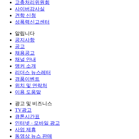
고충처리위원회
사이버감사실
견학 신청
성폭력신고센터
알립니다
공지사항
공고
채용공고
채널 안내
앵커 소개
리더스 뉴스레터
경품이벤트
위치 및 연락처
이용 도움말
광고 및 비즈니스
TV광고
큐톤시간표
인터넷 · 모바일 광고
사업 제휴
동영상 뉴스 판매