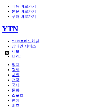
메뉴 바로가기
본문 바로가기
푸터 바로가기
YTN
YTN브랜드채널
장애인 서비스
제보
LIVE
정치
경제
사회
전국
국제
문화
스포츠
연예
비즈