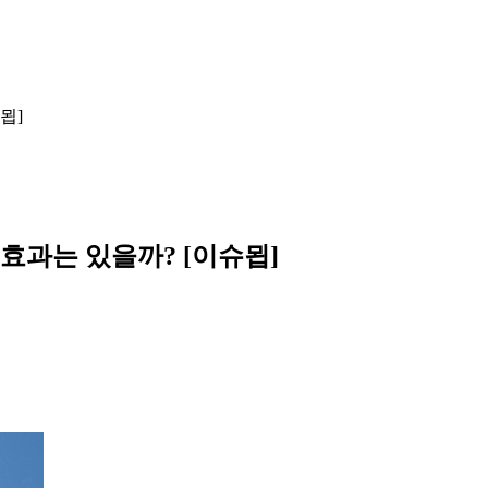
묍]
 효과는 있을까? [이슈묍]