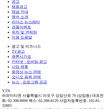
공고
채용공고
채널 안내
앵커 소개
리더스 뉴스레터
경품이벤트
위치 및 연락처
이용 도움말
광고 및 비즈니스
TV광고
큐톤시간표
인터넷 · 모바일 광고
사업 제휴
동영상 뉴스 판매
오디오 음원 판매
뉴스 · 프로그램 공급
YTN
㈜와이티엔
서울특별시 마포구 상암산로 76 (상암동)
대표전
화: 02-398-8000
팩스: 02-398-8129
사업자등록번호: 102-81-
32883