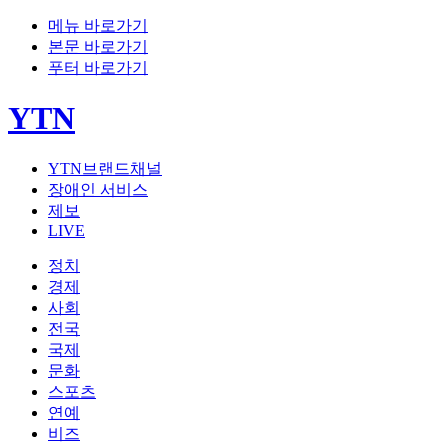
메뉴 바로가기
본문 바로가기
푸터 바로가기
YTN
YTN브랜드채널
장애인 서비스
제보
LIVE
정치
경제
사회
전국
국제
문화
스포츠
연예
비즈