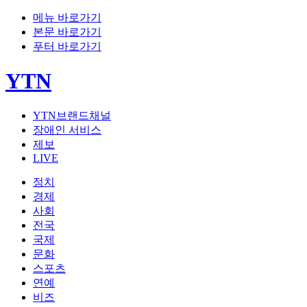
메뉴 바로가기
본문 바로가기
푸터 바로가기
YTN
YTN브랜드채널
장애인 서비스
제보
LIVE
정치
경제
사회
전국
국제
문화
스포츠
연예
비즈