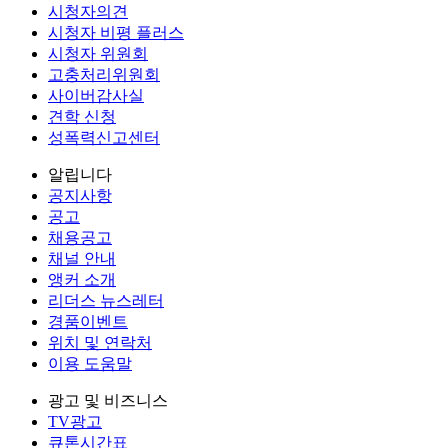
시청자의견
시청자 비평 플러스
시청자 위원회
고충처리위원회
사이버감사실
견학 신청
성폭력신고센터
알립니다
공지사항
공고
채용공고
채널 안내
앵커 소개
리더스 뉴스레터
경품이벤트
위치 및 연락처
이용 도움말
광고 및 비즈니스
TV광고
큐톤시간표