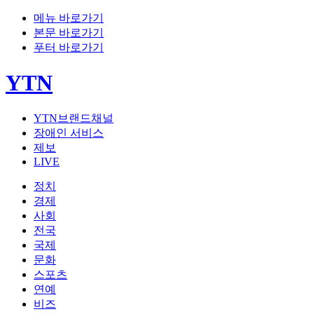
메뉴 바로가기
본문 바로가기
푸터 바로가기
YTN
YTN브랜드채널
장애인 서비스
제보
LIVE
정치
경제
사회
전국
국제
문화
스포츠
연예
비즈