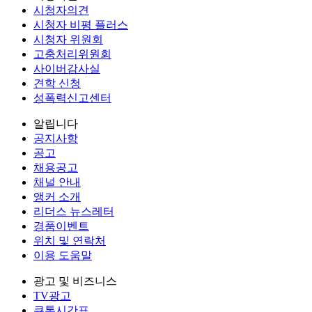
시청자의견
시청자 비평 플러스
시청자 위원회
고충처리위원회
사이버감사실
견학 신청
성폭력신고센터
알립니다
공지사항
공고
채용공고
채널 안내
앵커 소개
리더스 뉴스레터
경품이벤트
위치 및 연락처
이용 도움말
광고 및 비즈니스
TV광고
큐톤시간표