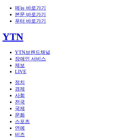
메뉴 바로가기
본문 바로가기
푸터 바로가기
YTN
YTN브랜드채널
장애인 서비스
제보
LIVE
정치
경제
사회
전국
국제
문화
스포츠
연예
비즈