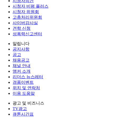
시청자의견
시청자 비평 플러스
시청자 위원회
고충처리위원회
사이버감사실
견학 신청
성폭력신고센터
알립니다
공지사항
공고
채용공고
채널 안내
앵커 소개
리더스 뉴스레터
경품이벤트
위치 및 연락처
이용 도움말
광고 및 비즈니스
TV광고
큐톤시간표