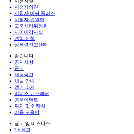
시청자실
시청자의견
시청자 비평 플러스
시청자 위원회
고충처리위원회
사이버감사실
견학 신청
성폭력신고센터
알립니다
공지사항
공고
채용공고
채널 안내
앵커 소개
리더스 뉴스레터
경품이벤트
위치 및 연락처
이용 도움말
광고 및 비즈니스
TV광고