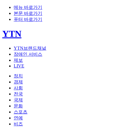
메뉴 바로가기
본문 바로가기
푸터 바로가기
YTN
YTN브랜드채널
장애인 서비스
제보
LIVE
정치
경제
사회
전국
국제
문화
스포츠
연예
비즈