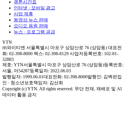
큐톤시간표
인터넷 · 모바일 광고
사업 제휴
동영상 뉴스 판매
오디오 음원 판매
뉴스 · 프로그램 공급
YTN
㈜와이티엔
서울특별시 마포구 상암산로 76 (상암동)
대표전
화: 02-398-8000
팩스: 02-398-8129
사업자등록번호: 102-81-
32883
제호: YTN
서울특별시 마포구 상암산로 76 (상암동)
등록번호:
서울, 아54287
등록일자: 2022.06.03
발행일자: 1999.06.01
대표전화: 02-398-8000
발행인: 김백
편집
인 · 청소년보호책임자: 김선희
Copyright (c) YTN. All rights reserved. 무단 전재, 재배포 및 AI
데이터 활용 금지