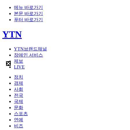
메뉴 바로가기
본문 바로가기
푸터 바로가기
YTN
YTN브랜드채널
장애인 서비스
제보
LIVE
정치
경제
사회
전국
국제
문화
스포츠
연예
비즈