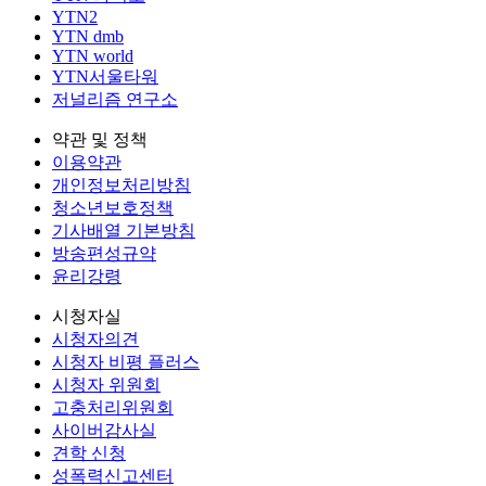
YTN2
YTN dmb
YTN world
YTN서울타워
저널리즘 연구소
약관 및 정책
이용약관
개인정보처리방침
청소년보호정책
기사배열 기본방침
방송편성규약
윤리강령
시청자실
시청자의견
시청자 비평 플러스
시청자 위원회
고충처리위원회
사이버감사실
견학 신청
성폭력신고센터