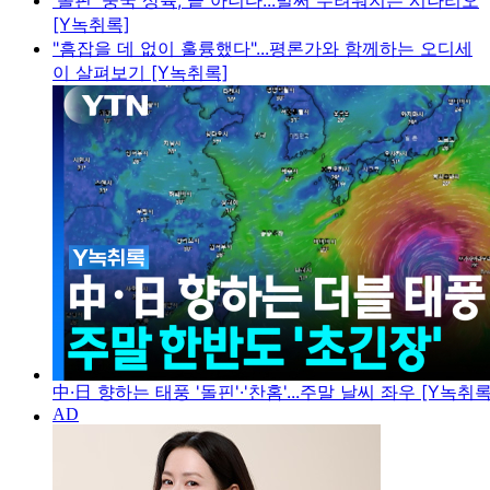
'돌핀' 중국 상륙, 끝 아니다...벌써 두려워지는 시나리오
[Y녹취록]
"흠잡을 데 없이 훌륭했다"...평론가와 함께하는 오디세
이 살펴보기 [Y녹취록]
中·日 향하는 태풍 '돌핀'·'찬홈'...주말 날씨 좌우 [Y녹취록