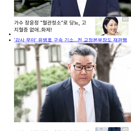
'감사 무마' 유병호 구속 기소…전 교정본부장도 재판행