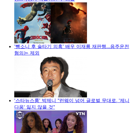
'뺑소니 후 술타기 의혹' 배우 이재룡 재판행…음주운전
혐의는 제외
'스타뉴스룸' 박제니 "런웨이 넘어 글로벌 무대로, '제니
다움' 잃지 않을 것"