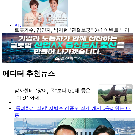
에디터 추천뉴스
'돌려차기 실언' 서범수·진종오 징계 개시…윤리위는 내
홍