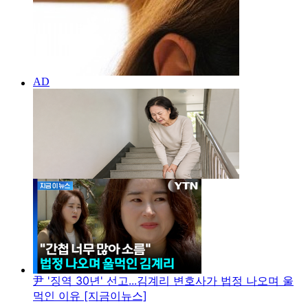
尹 '징역 30년' 선고...김계리 변호사가 법정 나오며 울
먹인 이유 [지금이뉴스]