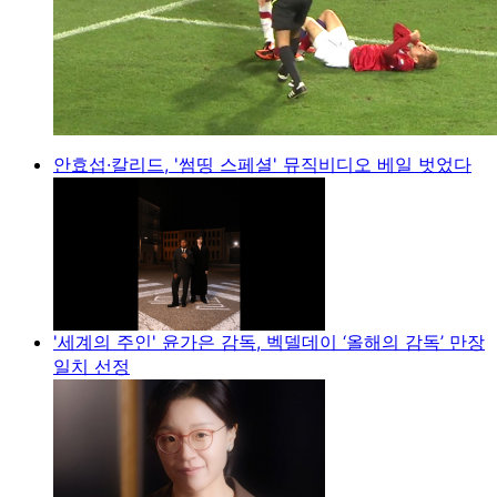
안효섭·칼리드, '썸띵 스페셜' 뮤직비디오 베일 벗었다
'세계의 주인' 윤가은 감독, 벡델데이 ‘올해의 감독’ 만장
일치 선정