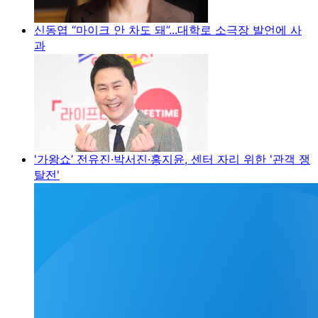
신동엽 “마이크 안 차도 돼”...대학로 소극장 발언에 사
과
'가왕쇼’ 전유진·박서진·홍지윤, 센터 자리 위한 '관객 쟁
탈전'