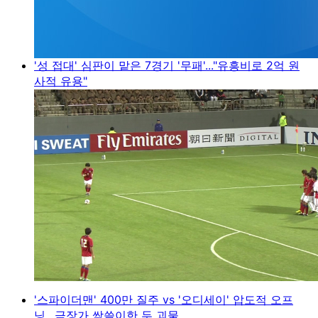
'성 접대' 심판이 맡은 7경기 '무패'..."유흥비로 2억 원
사적 유용"
'스파이더맨' 400만 질주 vs '오디세이' 압도적 오프
닝…극장가 싹쓸이한 두 괴물