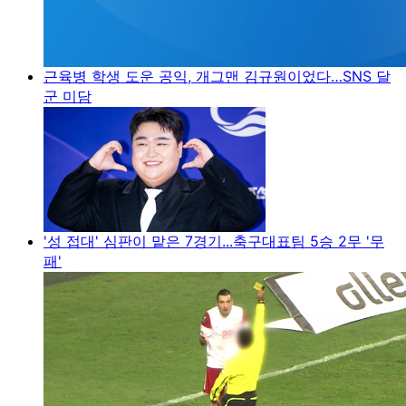
근육병 학생 도운 공익, 개그맨 김규원이었다…SNS 달
군 미담
'성 접대' 심판이 맡은 7경기...축구대표팀 5승 2무 '무
패'