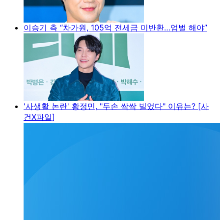
이승기 측 “차가원, 105억 전세금 미반환…엄벌 해야”
'사생활 논란' 황정민, "두손 싹싹 빌었다" 이유는? [사
건X파일]