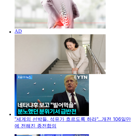
"세계의 선박들, 석유가 흐르도록 하라"...개전 106일만
에 전해진 종전합의