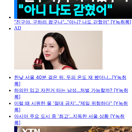
"친구야, 구하러 왔구나"..."아니? 나도 갇혔어" [Y녹취록]
한낮 서울 40분 걸은 뒤, 두피 온도 재 봤더니...[Y녹취
록]
하의만 입고 자전거 타는 남성...처벌 가능할까? [Y녹취
록]
이럴 때 시원한 물 '절대 금지'..."제일 위험하다" [Y녹취
록]
아시아 주요 도시 중 '최고'...지독한 서울 상황 [Y녹취
록]