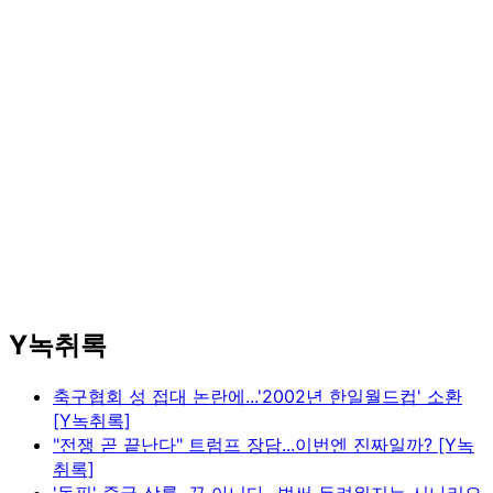
Y녹취록
축구협회 성 접대 논란에...'2002년 한일월드컵' 소환
[Y녹취록]
"전쟁 곧 끝난다" 트럼프 장담...이번엔 진짜일까? [Y녹
취록]