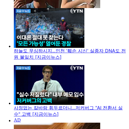
하늘도 무심하시지...인천 '훼손 시신' 실종자 DNA도 전
원 불일치 [지금이뉴스]
사정없는 칼바람 휘두르더니...저커버그 "AI 전환서 실
수" 고백 [지금이뉴스]