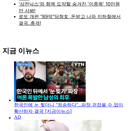
지금 이뉴스
한국인에 눈 찢더니 "죄송하다"...파장 걷잡을 수 없이
확산하자 결국 [지금이뉴스]