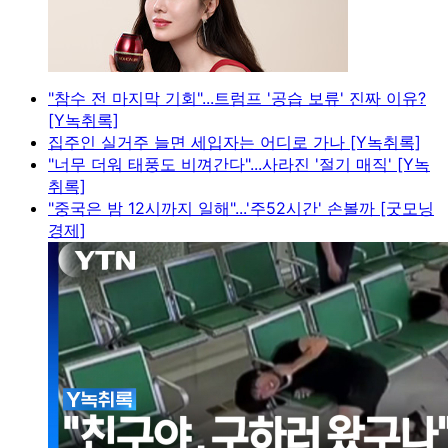
"참수 전 마지막 기회"...트럼프 '공습 보류' 진짜 이유?
[Y녹취록]
집주인 실거주 늘면 세입자는 어디로 가나 [Y녹취록]
"너무 더워 태풍도 비껴간다"...사라진 '절기 매직' [Y녹
취록]
"중국은 밤 12시까지 일해"...'주52시간' 손볼까 [굿모닝
경제]