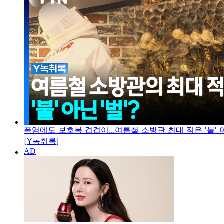
폭염에도 보호복 겹겹이...여름철 소방관 최대 적은 '불' 아
[Y녹취록]