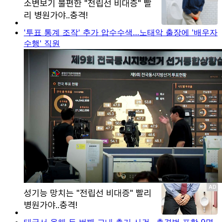
'투표 통계 조작' 추가 압수수색…노태악 출장에 '배우자
수행' 직원
태국서 올해 두 번째 교내 총기 사건…총격범 포함 9명