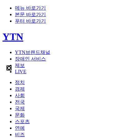
메뉴 바로가기
본문 바로가기
푸터 바로가기
YTN
YTN브랜드채널
장애인 서비스
제보
LIVE
정치
경제
사회
전국
국제
문화
스포츠
연예
비즈