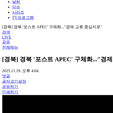
날씨
이슈
시리즈
TV프로그램
[경북] 경북 '포스트 APEC' 구체화..."경제·교류 중심지로"
검색
LIVE
공유
전체메뉴
[경북] 경북 '포스트 APEC' 구체화..."
2025.11.19. 오후 4:04.
댓글
글자크기설정
공유하기
인쇄하기