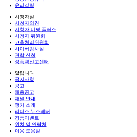
윤리강령
시청자실
시청자의견
시청자 비평 플러스
시청자 위원회
고충처리위원회
사이버감사실
견학 신청
성폭력신고센터
알립니다
공지사항
공고
채용공고
채널 안내
앵커 소개
리더스 뉴스레터
경품이벤트
위치 및 연락처
이용 도움말