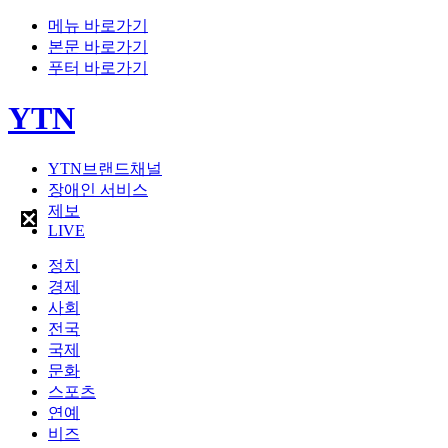
메뉴 바로가기
본문 바로가기
푸터 바로가기
YTN
YTN브랜드채널
장애인 서비스
제보
LIVE
정치
경제
사회
전국
국제
문화
스포츠
연예
비즈