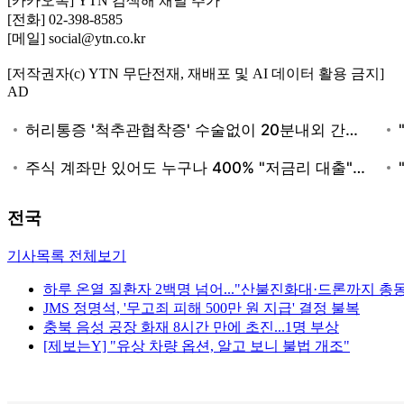
[카카오톡] YTN 검색해 채널 추가
[전화] 02-398-8585
[메일] social@ytn.co.kr
[저작권자(c) YTN 무단전재, 재배포 및 AI 데이터 활용 금지]
AD
전국
기사목록 전체보기
하루 온열 질환자 2백명 넘어..."산불진화대·드론까지 총
JMS 정명석, '무고죄 피해 500만 원 지급' 결정 불복
충북 음성 공장 화재 8시간 만에 초진...1명 부상
[제보는Y] "유상 차량 옵션, 알고 보니 불법 개조"