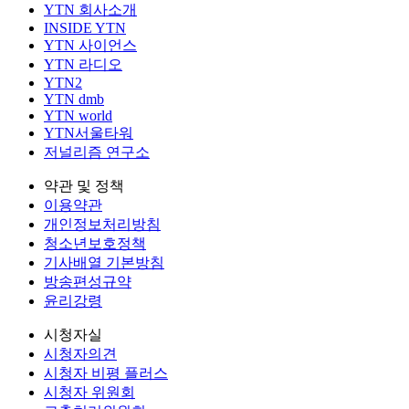
YTN 회사소개
INSIDE YTN
YTN 사이언스
YTN 라디오
YTN2
YTN dmb
YTN world
YTN서울타워
저널리즘 연구소
약관 및 정책
이용약관
개인정보처리방침
청소년보호정책
기사배열 기본방침
방송편성규약
윤리강령
시청자실
시청자의견
시청자 비평 플러스
시청자 위원회