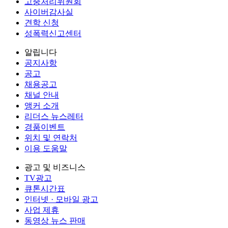
고충처리위원회
사이버감사실
견학 신청
성폭력신고센터
알립니다
공지사항
공고
채용공고
채널 안내
앵커 소개
리더스 뉴스레터
경품이벤트
위치 및 연락처
이용 도움말
광고 및 비즈니스
TV광고
큐톤시간표
인터넷 · 모바일 광고
사업 제휴
동영상 뉴스 판매