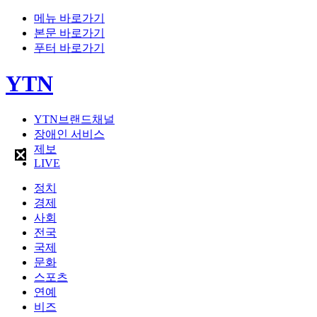
메뉴 바로가기
본문 바로가기
푸터 바로가기
YTN
YTN브랜드채널
장애인 서비스
제보
LIVE
정치
경제
사회
전국
국제
문화
스포츠
연예
비즈