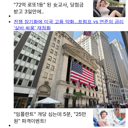
전쟁 장기화에 미국 고용 약화…트럼프 vs 연준의 금리
'샅바 싸움' 재점화