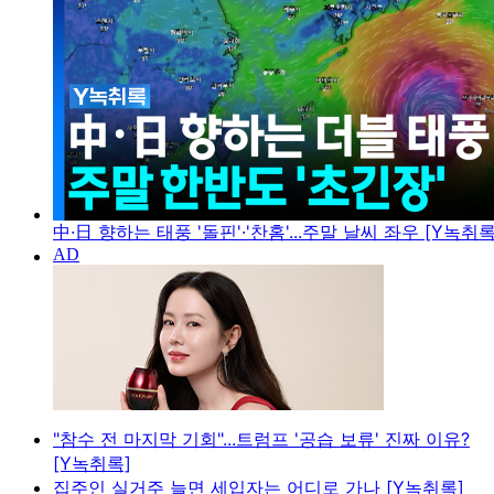
中·日 향하는 태풍 '돌핀'·'찬홈'...주말 날씨 좌우 [Y녹취록
"참수 전 마지막 기회"...트럼프 '공습 보류' 진짜 이유?
[Y녹취록]
집주인 실거주 늘면 세입자는 어디로 가나 [Y녹취록]