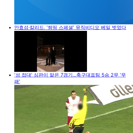
안효섭·칼리드, '썸띵 스페셜' 뮤직비디오 베일 벗었다
'성 접대' 심판이 맡은 7경기...축구대표팀 5승 2무 '무
패'