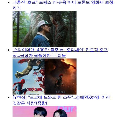
나홍진 '호프', 프랑스 칸·뉴욕 이어 토론토 영화제 초청
쾌거
'스파이더맨' 400만 질주 vs '오디세이' 압도적 오프
닝…극장가 싹쓸이한 두 괴물
[Y현장] "로코에 느와르 한 스푼"...정해인X하영 '이런
엿같은 사랑'(종합)