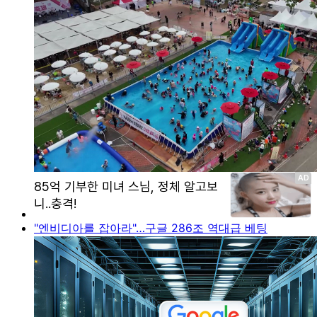
"엔비디아를 잡아라"…구글 286조 역대급 베팅