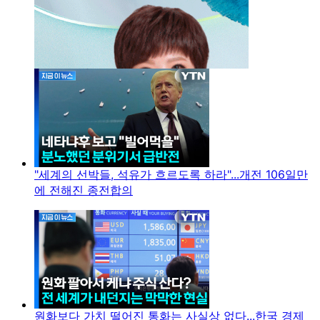
"세계의 선박들, 석유가 흐르도록 하라"...개전 106일만
에 전해진 종전합의
원화보다 가치 떨어진 통화는 사실상 없다...한국 경제