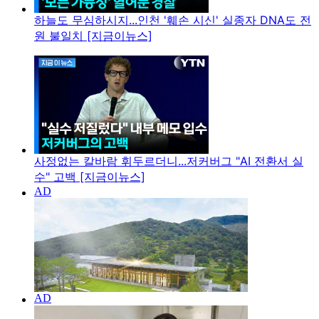
하늘도 무심하시지...인천 '훼손 시신' 실종자 DNA도 전
원 불일치 [지금이뉴스]
사정없는 칼바람 휘두르더니...저커버그 "AI 전환서 실
수" 고백 [지금이뉴스]