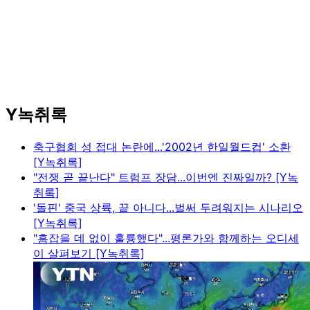
Y녹취록
축구협회 성 접대 논란에...'2002년 한일월드컵' 소환
[Y녹취록]
"전쟁 곧 끝난다" 트럼프 장담...이번엔 진짜일까? [Y녹
취록]
'돌핀' 중국 상륙, 끝 아니다...벌써 두려워지는 시나리오
[Y녹취록]
"흠잡을 데 없이 훌륭했다"...평론가와 함께하는 오디세
이 살펴보기 [Y녹취록]