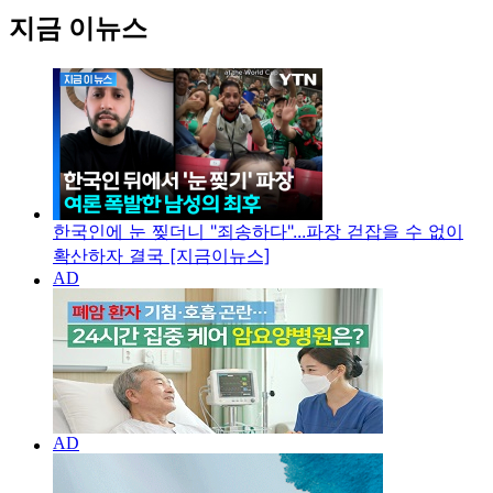
지금 이뉴스
한국인에 눈 찢더니 "죄송하다"...파장 걷잡을 수 없이
확산하자 결국 [지금이뉴스]