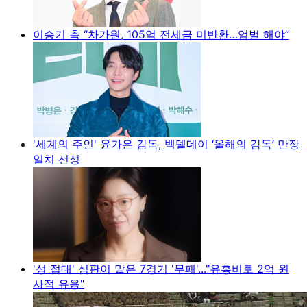
이승기 측 “차가원, 105억 전세금 미반환…엄벌 해야”
'세계의 주인' 윤가은 감독, 벡델데이 ‘올해의 감독’ 만장
일치 선정
'성 접대' 심판이 맡은 7경기 '무패'..."유흥비로 2억 원
사적 유용"