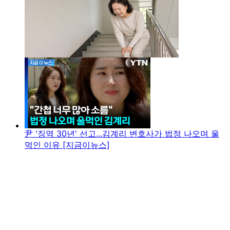
尹 '징역 30년' 선고...김계리 변호사가 법정 나오며 울
먹인 이유 [지금이뉴스]