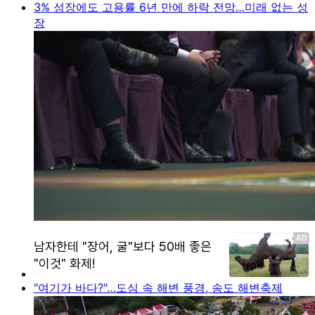
3% 성장에도 고용률 6년 만에 하락 전망…미래 없는 성
장
"여기가 바다?"…도심 속 해변 풍경, 송도 해변축제