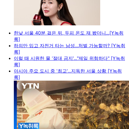
한낮 서울 40분 걸은 뒤, 두피 온도 재 봤더니...[Y녹취
록]
하의만 입고 자전거 타는 남성...처벌 가능할까? [Y녹취
록]
이럴 때 시원한 물 '절대 금지'..."제일 위험하다" [Y녹취
록]
아시아 주요 도시 중 '최고'...지독한 서울 상황 [Y녹취
록]