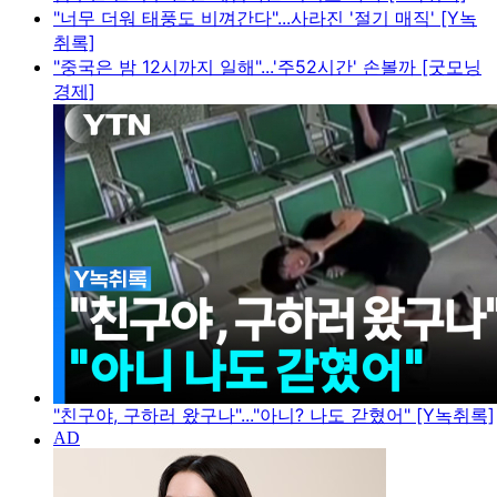
"너무 더워 태풍도 비껴간다"...사라진 '절기 매직' [Y녹
취록]
"중국은 밤 12시까지 일해"...'주52시간' 손볼까 [굿모닝
경제]
"친구야, 구하러 왔구나"..."아니? 나도 갇혔어" [Y녹취록]