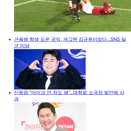
근육병 학생 도운 공익, 개그맨 김규원이었다…SNS 달
군 미담
신동엽 “마이크 안 차도 돼”...대학로 소극장 발언에 사
과