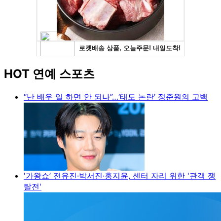
HOT 연예 스포츠
“난 배우 일 하면 안 되나”…‘태도 논란’ 정준원의 고백
'가왕쇼’ 전유진·박서진·홍지윤, 센터 자리 위한 '관객 쟁
탈전'