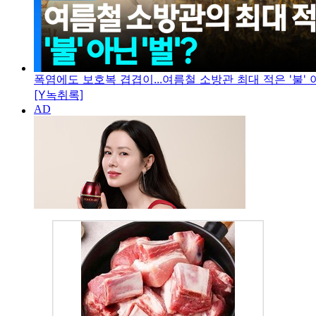
폭염에도 보호복 겹겹이...여름철 소방관 최대 적은 '불' 아
[Y녹취록]