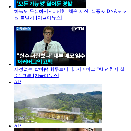
하늘도 무심하시지...인천 '훼손 시신' 실종자 DNA도 전
원 불일치 [지금이뉴스]
사정없는 칼바람 휘두르더니...저커버그 "AI 전환서 실
수" 고백 [지금이뉴스]