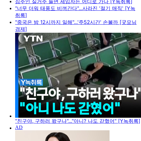
집주인 실거주 늘면 세입자는 어디로 가나 [Y녹취록]
"너무 더워 태풍도 비껴간다"...사라진 '절기 매직' [Y녹
취록]
"중국은 밤 12시까지 일해"...'주52시간' 손볼까 [굿모닝
경제]
"친구야, 구하러 왔구나"..."아니? 나도 갇혔어" [Y녹취록]