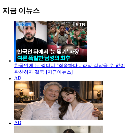
지금 이뉴스
한국인에 눈 찢더니 "죄송하다"...파장 걷잡을 수 없이
확산하자 결국 [지금이뉴스]