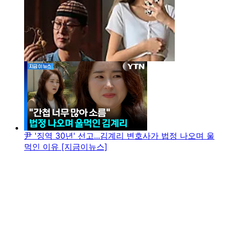
尹 '징역 30년' 선고...김계리 변호사가 법정 나오며 울
먹인 이유 [지금이뉴스]