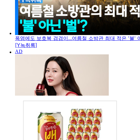
폭염에도 보호복 겹겹이...여름철 소방관 최대 적은 '불' 아
[Y녹취록]