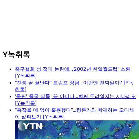
Y녹취록
축구협회 성 접대 논란에...'2002년 한일월드컵' 소환
[Y녹취록]
"전쟁 곧 끝난다" 트럼프 장담...이번엔 진짜일까? [Y녹
취록]
'돌핀' 중국 상륙, 끝 아니다...벌써 두려워지는 시나리오
[Y녹취록]
"흠잡을 데 없이 훌륭했다"...평론가와 함께하는 오디세
이 살펴보기 [Y녹취록]