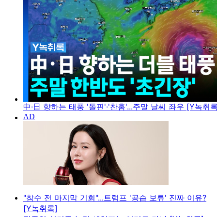
中·日 향하는 태풍 '돌핀'·'찬홈'...주말 날씨 좌우 [Y녹취록
"참수 전 마지막 기회"...트럼프 '공습 보류' 진짜 이유?
[Y녹취록]