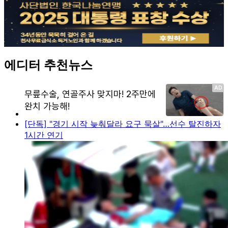
에디터 추천뉴스
[단독] "경기 시작 늦춰달라 요구 묵살"…선수 탈진하자
1시간 연기