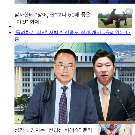
'돌려차기 실언' 서범수·진종오 징계 개시…윤리위는 내
홍