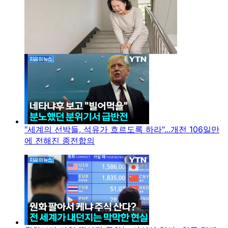
"세계의 선박들, 석유가 흐르도록 하라"...개전 106일만
에 전해진 종전합의