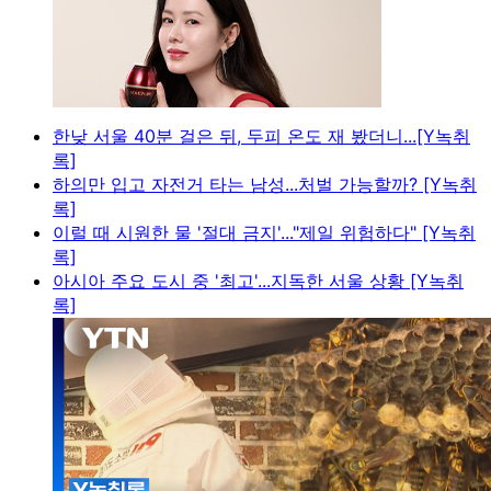
한낮 서울 40분 걸은 뒤, 두피 온도 재 봤더니...[Y녹취
록]
하의만 입고 자전거 타는 남성...처벌 가능할까? [Y녹취
록]
이럴 때 시원한 물 '절대 금지'..."제일 위험하다" [Y녹취
록]
아시아 주요 도시 중 '최고'...지독한 서울 상황 [Y녹취
록]