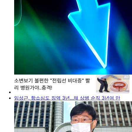
임성근, 항소심도 징역 3년…채 상병 순직 3년여 만