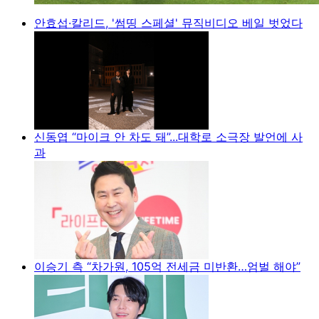
안효섭·칼리드, '썸띵 스페셜' 뮤직비디오 베일 벗었다
신동엽 “마이크 안 차도 돼”...대학로 소극장 발언에 사
과
이승기 측 “차가원, 105억 전세금 미반환…엄벌 해야”