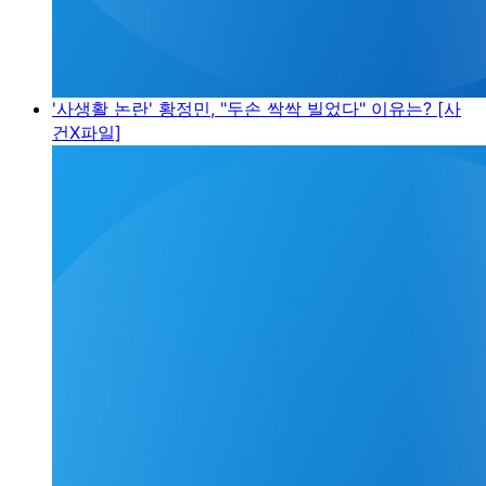
'사생활 논란' 황정민, "두손 싹싹 빌었다" 이유는? [사
건X파일]