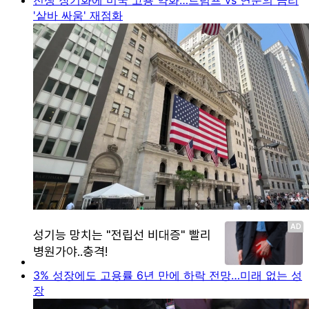
'샅바 싸움' 재점화
3% 성장에도 고용률 6년 만에 하락 전망…미래 없는 성
장