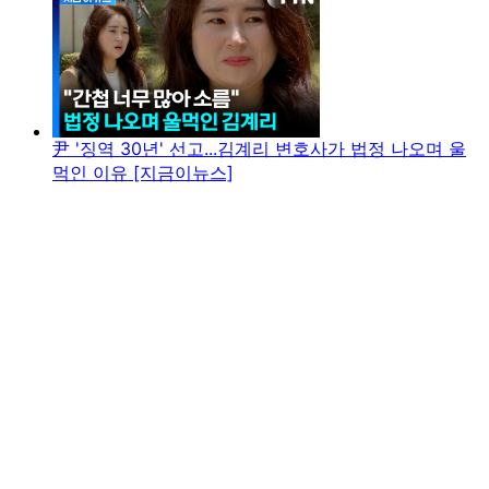
尹 '징역 30년' 선고...김계리 변호사가 법정 나오며 울
먹인 이유 [지금이뉴스]