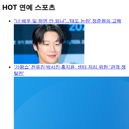
HOT 연예 스포츠
“난 배우 일 하면 안 되나”…‘태도 논란’ 정준원의 고백
'가왕쇼’ 전유진·박서진·홍지윤, 센터 자리 위한 '관객 쟁
탈전'