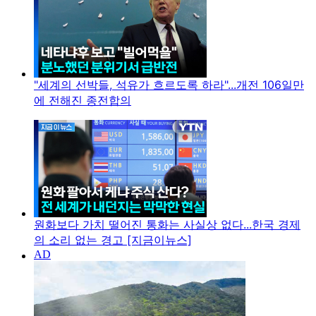
"세계의 선박들, 석유가 흐르도록 하라"...개전 106일만
에 전해진 종전합의
원화보다 가치 떨어진 통화는 사실상 없다...한국 경제
의 소리 없는 경고 [지금이뉴스]