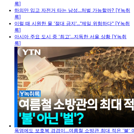
록]
하의만 입고 자전거 타는 남성...처벌 가능할까? [Y녹취
록]
이럴 때 시원한 물 '절대 금지'..."제일 위험하다" [Y녹취
록]
아시아 주요 도시 중 '최고'...지독한 서울 상황 [Y녹취
록]
폭염에도 보호복 겹겹이...여름철 소방관 최대 적은 '불' 아