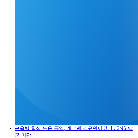
근육병 학생 도운 공익, 개그맨 김규원이었다…SNS 달
군 미담