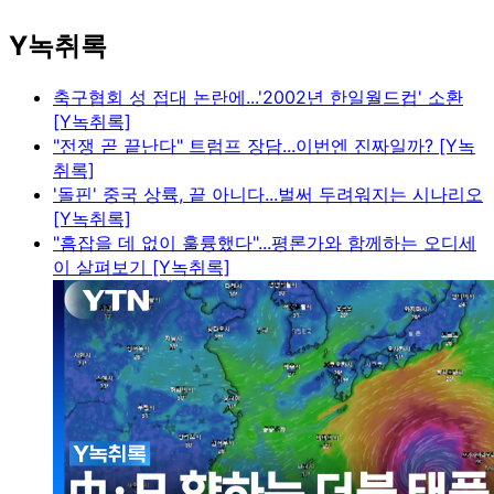
Y녹취록
축구협회 성 접대 논란에...'2002년 한일월드컵' 소환
[Y녹취록]
"전쟁 곧 끝난다" 트럼프 장담...이번엔 진짜일까? [Y녹
취록]
'돌핀' 중국 상륙, 끝 아니다...벌써 두려워지는 시나리오
[Y녹취록]
"흠잡을 데 없이 훌륭했다"...평론가와 함께하는 오디세
이 살펴보기 [Y녹취록]