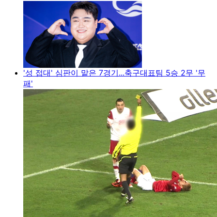
'성 접대' 심판이 맡은 7경기...축구대표팀 5승 2무 '무
패'