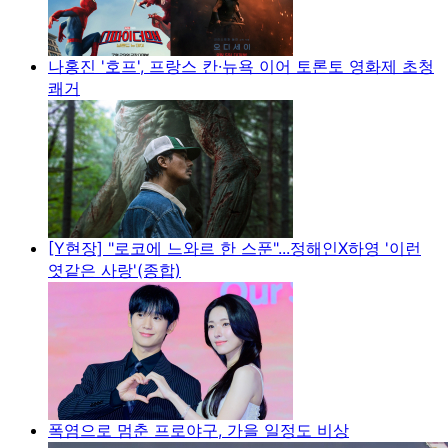
나홍진 '호프', 프랑스 칸·뉴욕 이어 토론토 영화제 초청
쾌거
[Y현장] "로코에 느와르 한 스푼"...정해인X하영 '이런
엿같은 사랑'(종합)
폭염으로 멈춘 프로야구, 가을 일정도 비상