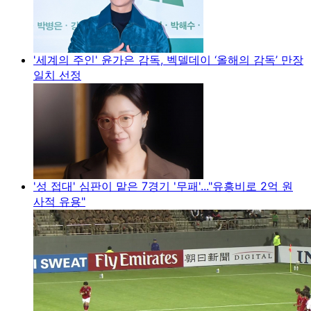
'세계의 주인' 윤가은 감독, 벡델데이 ‘올해의 감독’ 만장
일치 선정
'성 접대' 심판이 맡은 7경기 '무패'..."유흥비로 2억 원
사적 유용"