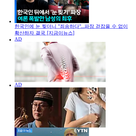
한국인에 눈 찢더니 "죄송하다"...파장 걷잡을 수 없이
확산하자 결국 [지금이뉴스]