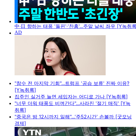
中·日 향하는 태풍 '돌핀'·'찬홈'...주말 날씨 좌우 [Y녹취록
"참수 전 마지막 기회"...트럼프 '공습 보류' 진짜 이유?
[Y녹취록]
집주인 실거주 늘면 세입자는 어디로 가나 [Y녹취록]
"너무 더워 태풍도 비껴간다"...사라진 '절기 매직' [Y녹
취록]
"중국은 밤 12시까지 일해"...'주52시간' 손볼까 [굿모닝
경제]