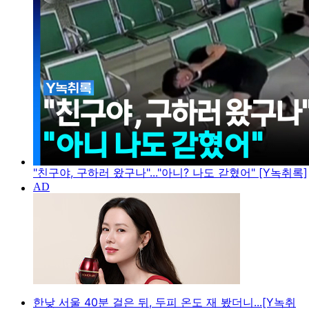
"친구야, 구하러 왔구나"..."아니? 나도 갇혔어" [Y녹취록]
한낮 서울 40분 걸은 뒤, 두피 온도 재 봤더니...[Y녹취