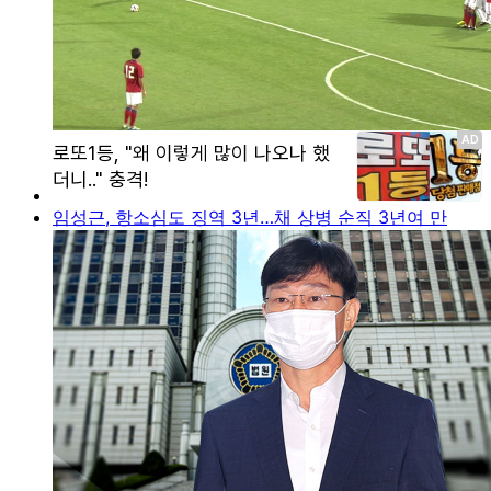
임성근, 항소심도 징역 3년…채 상병 순직 3년여 만