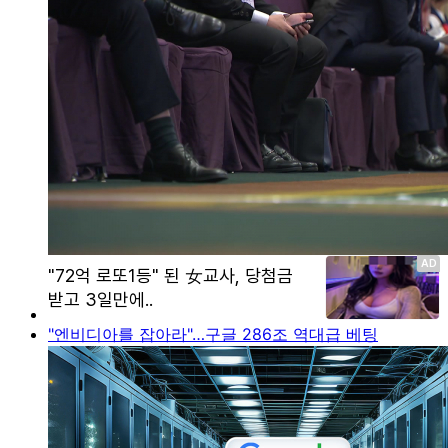
"엔비디아를 잡아라"…구글 286조 역대급 베팅