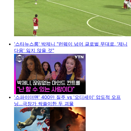
'스타뉴스룸' 박제니 "런웨이 넘어 글로벌 무대로, '제니
다움' 잃지 않을 것"
'스파이더맨' 400만 질주 vs '오디세이' 압도적 오프
닝…극장가 싹쓸이한 두 괴물