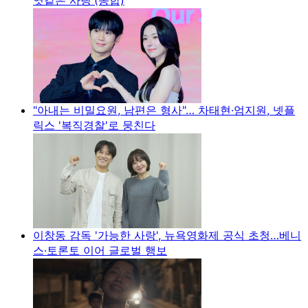
"아내는 비밀요원, 남편은 형사"… 차태현·엄지원, 넷플
릭스 '복직경찰'로 뭉친다
이창동 감독 '가능한 사랑', 뉴욕영화제 공식 초청…베니
스·토론토 이어 글로벌 행보