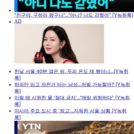
"친구야, 구하러 왔구나"..."아니? 나도 갇혔어" [Y녹취록]
한낮 서울 40분 걸은 뒤, 두피 온도 재 봤더니...[Y녹취
록]
하의만 입고 자전거 타는 남성...처벌 가능할까? [Y녹취
록]
이럴 때 시원한 물 '절대 금지'..."제일 위험하다" [Y녹취
록]
아시아 주요 도시 중 '최고'...지독한 서울 상황 [Y녹취
록]