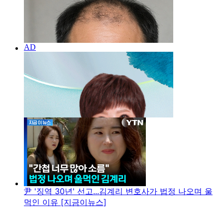
尹 '징역 30년' 선고...김계리 변호사가 법정 나오며 울
먹인 이유 [지금이뉴스]