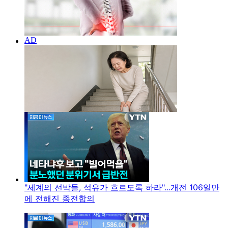
"세계의 선박들, 석유가 흐르도록 하라"...개전 106일만
에 전해진 종전합의