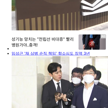
임성근 '채 상병 순직 책임' 항소심도 징역 3년