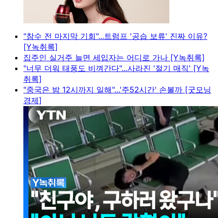
"참수 전 마지막 기회"...트럼프 '공습 보류' 진짜 이유?
[Y녹취록]
집주인 실거주 늘면 세입자는 어디로 가나 [Y녹취록]
"너무 더워 태풍도 비껴간다"...사라진 '절기 매직' [Y녹
취록]
"중국은 밤 12시까지 일해"...'주52시간' 손볼까 [굿모닝
경제]