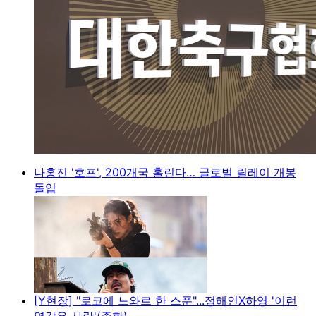
나홍진 '호프', 200개국 홀린다… 글로벌 릴레이 개봉
돌입
[Y현장] "로코에 느와르 한 스푼"...정해인X하영 '이런
엿같은 사랑'(종합)