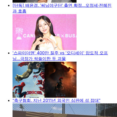
[단독] 배윤경, ’써닝야구단‘ 출연 확정…오정세·전혜진
과 호흡
'스파이더맨' 400만 질주 vs '오디세이' 압도적 오프
닝…극장가 싹쓸이한 두 괴물
"축구협회, 지난 2011년 외국인 심판에 성 접대"