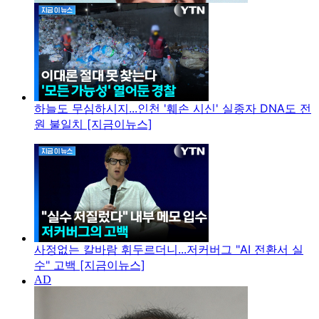
하늘도 무심하시지...인천 '훼손 시신' 실종자 DNA도 전
원 불일치 [지금이뉴스]
사정없는 칼바람 휘두르더니...저커버그 "AI 전환서 실
수" 고백 [지금이뉴스]