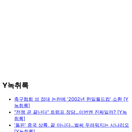
Y녹취록
축구협회 성 접대 논란에 '2002년 한일월드컵' 소환 [Y
녹취록]
"전쟁 곧 끝난다" 트럼프 장담...이번엔 진짜일까? [Y녹
취록]
'돌핀' 중국 상륙, 끝 아니다...벌써 두려워지는 시나리오
[Y녹취록]