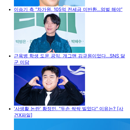
이승기 측 “차가원, 105억 전세금 미반환…엄벌 해야”
근육병 학생 도운 공익, 개그맨 김규원이었다…SNS 달
군 미담
'사생활 논란' 황정민, "두손 싹싹 빌었다" 이유는? [사
건X파일]