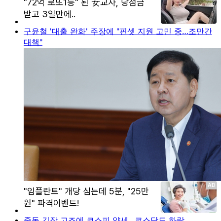
구윤철 '대출 완화' 주장에 "핀셋 지원 고민 중…조만간
대책"
중동 긴장 고조에 코스피 약세…코스닥도 하락