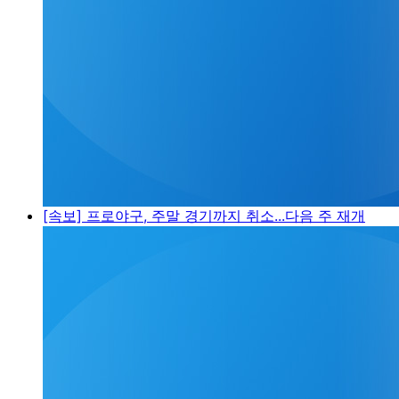
[속보] 프로야구, 주말 경기까지 취소...다음 주 재개