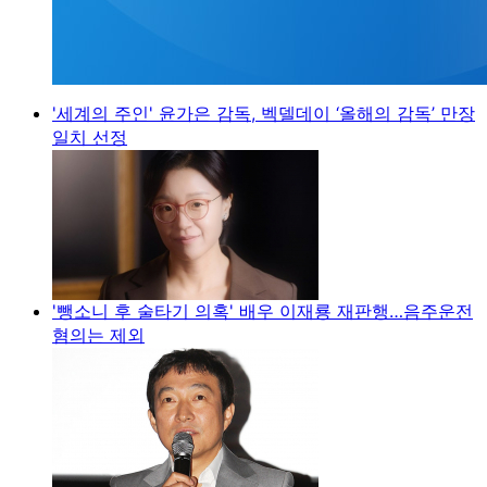
'세계의 주인' 윤가은 감독, 벡델데이 ‘올해의 감독’ 만장
일치 선정
'뺑소니 후 술타기 의혹' 배우 이재룡 재판행…음주운전
혐의는 제외