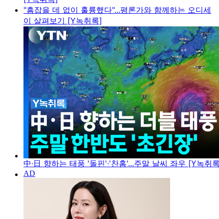
"흠잡을 데 없이 훌륭했다"...평론가와 함께하는 오디세
이 살펴보기 [Y녹취록]
中·日 향하는 태풍 '돌핀'·'찬홈'...주말 날씨 좌우 [Y녹취록