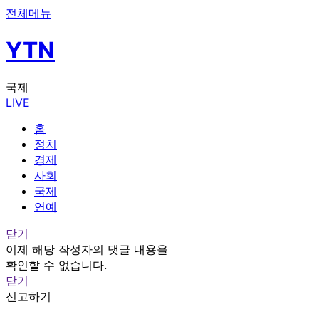
전체메뉴
YTN
국제
LIVE
홈
정치
경제
사회
국제
연예
닫기
이제 해당 작성자의 댓글 내용을
확인할 수 없습니다.
닫기
신고하기