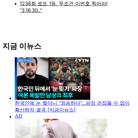
지금 이뉴스
한국인에 눈 찢더니 "죄송하다"...파장 걷잡을 수 없이
확산하자 결국 [지금이뉴스]