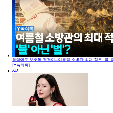
폭염에도 보호복 겹겹이...여름철 소방관 최대 적은 '불' 아
[Y녹취록]