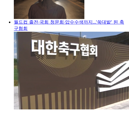
월드컵 졸전·국회 청문회·압수수색까지...'쑥대밭' 된 축
구협회