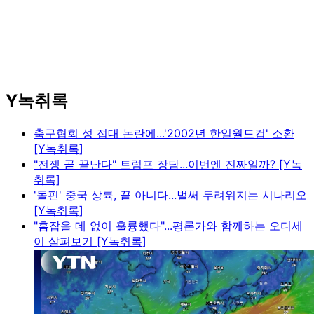
Y녹취록
축구협회 성 접대 논란에...'2002년 한일월드컵' 소환
[Y녹취록]
"전쟁 곧 끝난다" 트럼프 장담...이번엔 진짜일까? [Y녹
취록]
'돌핀' 중국 상륙, 끝 아니다...벌써 두려워지는 시나리오
[Y녹취록]
"흠잡을 데 없이 훌륭했다"...평론가와 함께하는 오디세
이 살펴보기 [Y녹취록]