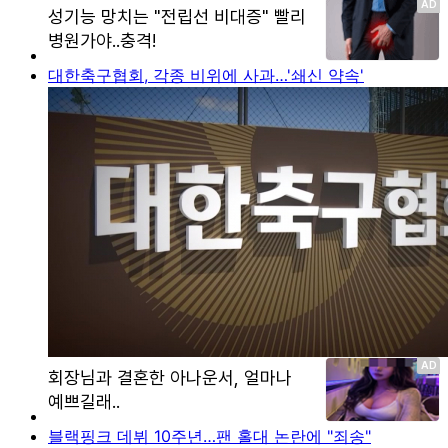
대한축구협회, 각종 비위에 사과…'쇄신 약속'
블랙핑크 데뷔 10주년…팬 홀대 논란에 "죄송"