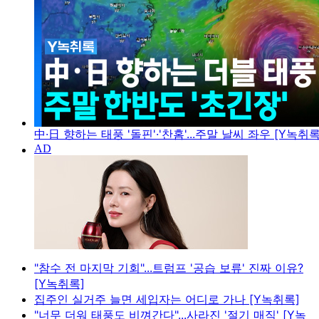
中·日 향하는 태풍 '돌핀'·'찬홈'...주말 날씨 좌우 [Y녹취록
"참수 전 마지막 기회"...트럼프 '공습 보류' 진짜 이유?
[Y녹취록]
집주인 실거주 늘면 세입자는 어디로 가나 [Y녹취록]
"너무 더워 태풍도 비껴간다"...사라진 '절기 매직' [Y녹