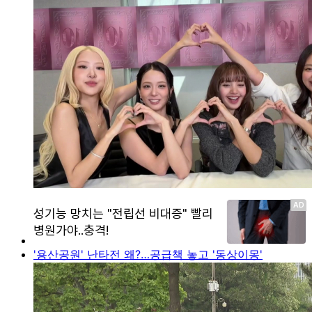
'용산공원' 난타전 왜?…공급책 놓고 '동상이몽'