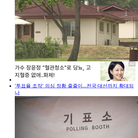
'투표율 조작' 의심 정황 줄줄이…전국·대선까지 확대되
나