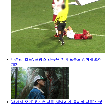
나홍진 '호프', 프랑스 칸·뉴욕 이어 토론토 영화제 초청
쾌거
'세계의 주인' 윤가은 감독, 벡델데이 ‘올해의 감독’ 만장