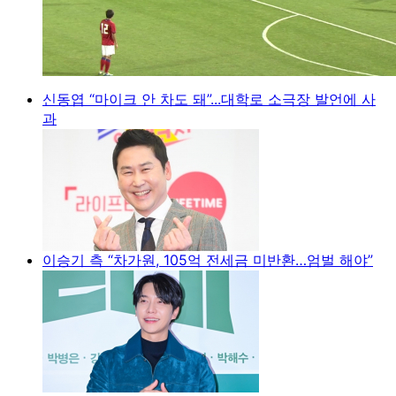
신동엽 “마이크 안 차도 돼”...대학로 소극장 발언에 사
과
이승기 측 “차가원, 105억 전세금 미반환…엄벌 해야”