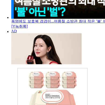
폭염에도 보호복 겹겹이...여름철 소방관 최대 적은 '불' 아
[Y녹취록]