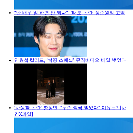
“난 배우 일 하면 안 되나”…‘태도 논란’ 정준원의 고백
안효섭·칼리드, '썸띵 스페셜' 뮤직비디오 베일 벗었다
'사생활 논란' 황정민, "두손 싹싹 빌었다" 이유는? [사
건X파일]