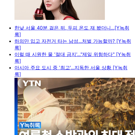
한낮 서울 40분 걸은 뒤, 두피 온도 재 봤더니...[Y녹취
록]
하의만 입고 자전거 타는 남성...처벌 가능할까? [Y녹취
록]
이럴 때 시원한 물 '절대 금지'..."제일 위험하다" [Y녹취
록]
아시아 주요 도시 중 '최고'...지독한 서울 상황 [Y녹취
록]