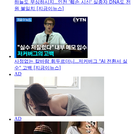
하늘도 무심하시지...인천 '훼손 시신' 실종자 DNA도 전
원 불일치 [지금이뉴스]
사정없는 칼바람 휘두르더니...저커버그 "AI 전환서 실
수" 고백 [지금이뉴스]