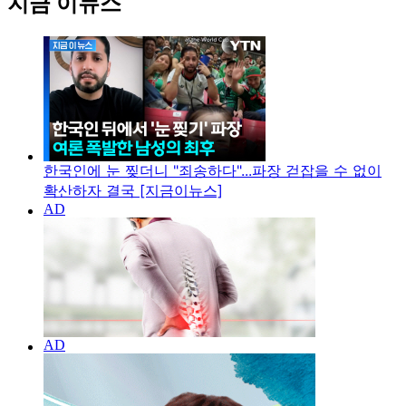
지금 이뉴스
한국인에 눈 찢더니 "죄송하다"...파장 걷잡을 수 없이
확산하자 결국 [지금이뉴스]