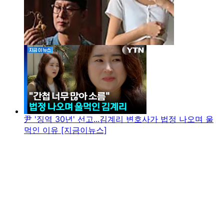
尹 '징역 30년' 선고...김계리 변호사가 법정 나오며 울
먹인 이유 [지금이뉴스]