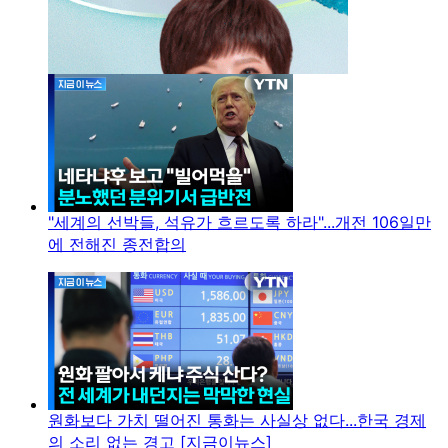
"세계의 선박들, 석유가 흐르도록 하라"...개전 106일만
에 전해진 종전합의
원화보다 가치 떨어진 통화는 사실상 없다...한국 경제
의 소리 없는 경고 [지금이뉴스]