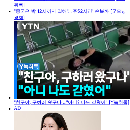
취록]
"중국은 밤 12시까지 일해"...'주52시간' 손볼까 [굿모닝
경제]
"친구야, 구하러 왔구나"..."아니? 나도 갇혔어" [Y녹취록]