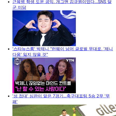
근육병 학생 도운 공익, 개그맨 김규원이었다…SNS 달
군 미담
'스타뉴스룸' 박제니 "런웨이 넘어 글로벌 무대로, '제니
다움' 잃지 않을 것"
'성 접대' 심판이 맡은 7경기...축구대표팀 5승 2무 '무
패'