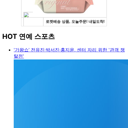
HOT 연예 스포츠
'가왕쇼’ 전유진·박서진·홍지윤, 센터 자리 위한 '관객 쟁
탈전'