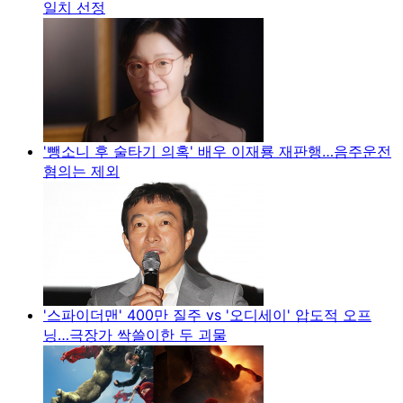
일치 선정
'뺑소니 후 술타기 의혹' 배우 이재룡 재판행…음주운전
혐의는 제외
'스파이더맨' 400만 질주 vs '오디세이' 압도적 오프
닝…극장가 싹쓸이한 두 괴물