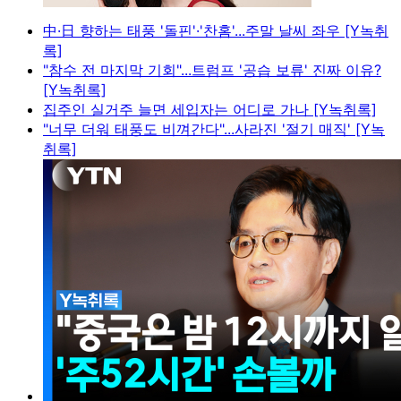
中·日 향하는 태풍 '돌핀'·'찬홈'...주말 날씨 좌우 [Y녹취
록]
"참수 전 마지막 기회"...트럼프 '공습 보류' 진짜 이유?
[Y녹취록]
집주인 실거주 늘면 세입자는 어디로 가나 [Y녹취록]
"너무 더워 태풍도 비껴간다"...사라진 '절기 매직' [Y녹
취록]