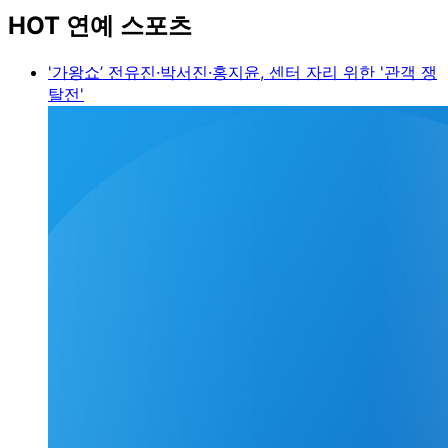
HOT 연예 스포츠
'가왕쇼’ 전유진·박서진·홍지윤, 센터 자리 위한 '관객 쟁
탈전'