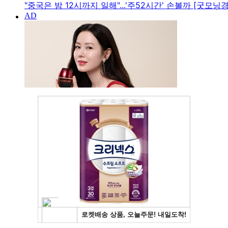
"중국은 밤 12시까지 일해"...'주52시간' 손볼까 [굿모닝