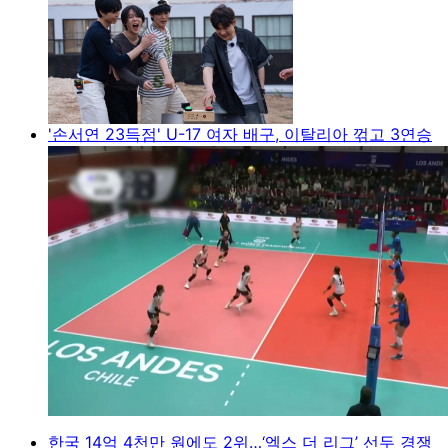
'손서연 23득점' U-17 여자 배구, 이탈리아 꺾고 3연승
한국 14억 4천만 원에도 2위…‘엑스 더 리그’ 선두 경쟁