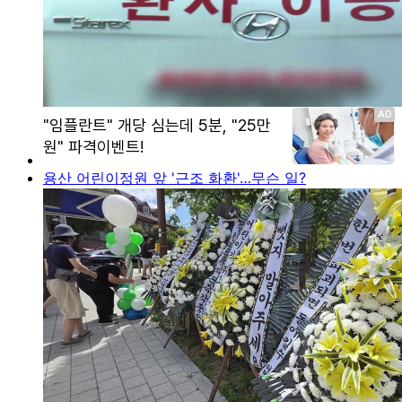
용산 어린이정원 앞 '근조 화환'…무슨 일?