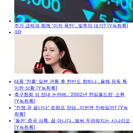
주가 급락과 함께 '이자 폭탄'...빚투의 대가? [Y녹취록]
태풍 '찬홈' 일본 관통 후 한반도 향하나...올해 유독 특
이한 상황 [Y녹취록]
축구협회 성 접대 논란에...'2002년 한일월드컵' 소환
[Y녹취록]
"전쟁 곧 끝난다" 트럼프 장담...이번엔 진짜일까? [Y녹
취록]
'돌핀' 중국 상륙, 끝 아니다...벌써 두려워지는 시나리오
[Y녹취록]