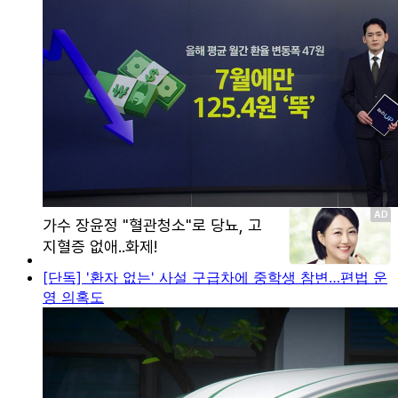
[단독] '환자 없는' 사설 구급차에 중학생 참변…편법 운
영 의혹도