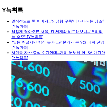
Y녹취록
일직선으로 쭉 이어져...'안정형 구름'이 나타내는 징조?
[Y녹취록]
빨갛게 달아오른 서울, 전 세계와 비교해보니..."우려되
는 수준" [Y녹취록]
"열돔 깨졌지만 방심 불가"...전문가가 본 9월 더위 전망
[Y녹취록]
서민들 자산 증식 수단인데...개미 분노케 한 ISA 개편안
[Y녹취록]