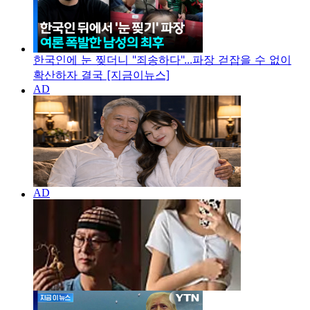
한국인에 눈 찢더니 "죄송하다"...파장 걷잡을 수 없이
확산하자 결국 [지금이뉴스]