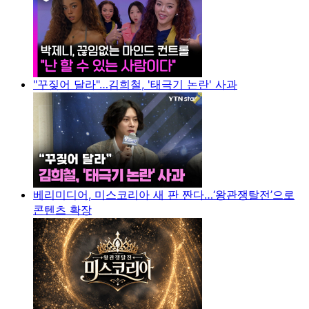
"꾸짖어 달라"…김희철, '태극기 논란' 사과
베리미디어, 미스코리아 새 판 짠다…‘왕관쟁탈전’으로
콘텐츠 확장