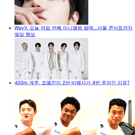
WayV, 오늘 여덟 번째 미니앨범 발매…서울 콘서트까지
열일 행보
400m 계주, 조엘진이 2번·비웨사가 4번 주자인 이유?