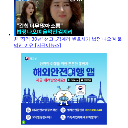
尹 '징역 30년' 선고...김계리 변호사가 법정 나오며 울
먹인 이유 [지금이뉴스]