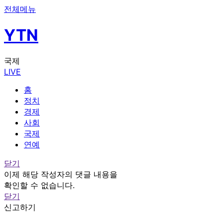
전체메뉴
YTN
국제
LIVE
홈
정치
경제
사회
국제
연예
닫기
이제 해당 작성자의 댓글 내용을
확인할 수 없습니다.
닫기
신고하기