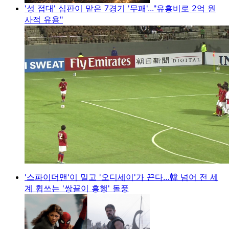
'성 접대' 심판이 맡은 7경기 '무패'..."유흥비로 2억 원
사적 유용"
'스파이더맨'이 밀고 '오디세이'가 끈다…韓 넘어 전 세
계 휩쓰는 '쌍끌이 흥행' 돌풍