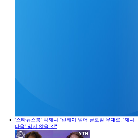
'스타뉴스룸' 박제니 "런웨이 넘어 글로벌 무대로, '제니
다움' 잃지 않을 것"