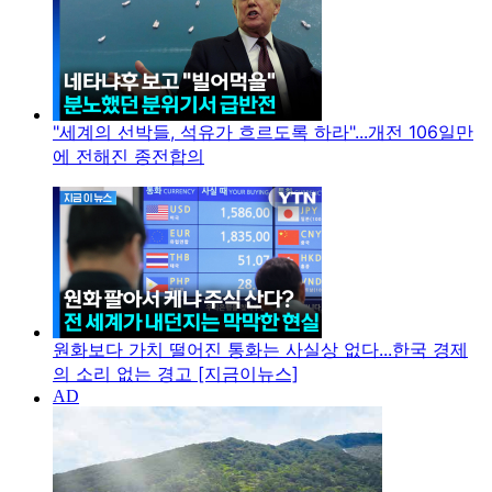
"세계의 선박들, 석유가 흐르도록 하라"...개전 106일만
에 전해진 종전합의
원화보다 가치 떨어진 통화는 사실상 없다...한국 경제
의 소리 없는 경고 [지금이뉴스]