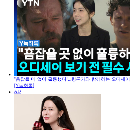
"흠잡을 데 없이 훌륭했다"...평론가와 함께하는 오디세
[Y녹취록]