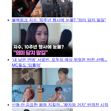
블랙핑크 지수, 10주년 행사에 눈물? “의미 담지 말길”
'내 남은 연애' 서로빈, 모두의 예상 뒤엎은 반전 선택…
MC들도 ‘입틀막’
신동·던·김요한 왕좌 지킬까…'왕자와 거지' 반격전 시작