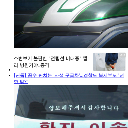
[단독] 꼼수 판치는 '사설 구급차'…경찰도 복지부도 '권
한 밖?'