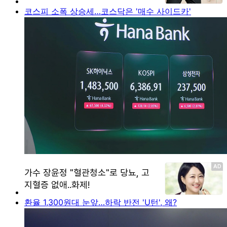
코스피 소폭 상승세…코스닥은 '매수 사이드카'
환율 1,300원대 눈앞…하락 반전 'U턴', 왜?