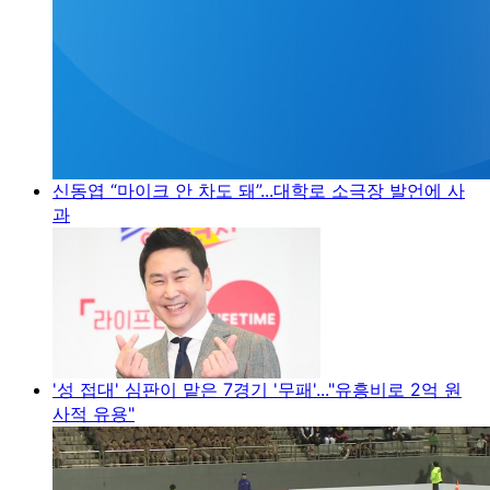
신동엽 “마이크 안 차도 돼”...대학로 소극장 발언에 사
과
'성 접대' 심판이 맡은 7경기 '무패'..."유흥비로 2억 원
사적 유용"