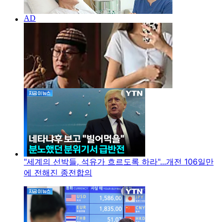
"세계의 선박들, 석유가 흐르도록 하라"...개전 106일만
에 전해진 종전합의