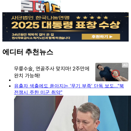
에디터 추천뉴스
유출자 색출에도 쏟아지는 '무기 부족' 단독 보도…"북
전쟁시 주한 미군 취약"