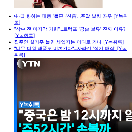
中·日 향하는 태풍 '돌핀'·'찬홈'...주말 날씨 좌우 [Y녹취
록]
"참수 전 마지막 기회"...트럼프 '공습 보류' 진짜 이유?
[Y녹취록]
집주인 실거주 늘면 세입자는 어디로 가나 [Y녹취록]
"너무 더워 태풍도 비껴간다"...사라진 '절기 매직' [Y녹
취록]