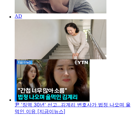
尹 '징역 30년' 선고...김계리 변호사가 법정 나오며 울
먹인 이유 [지금이뉴스]