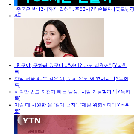
"중국은 밤 12시까지 일해"...'주52시간' 손볼까 [굿모닝
"친구야, 구하러 왔구나"..."아니? 나도 갇혔어" [Y녹취
록]
한낮 서울 40분 걸은 뒤, 두피 온도 재 봤더니...[Y녹취
록]
하의만 입고 자전거 타는 남성...처벌 가능할까? [Y녹취
록]
이럴 때 시원한 물 '절대 금지'..."제일 위험하다" [Y녹취
록]