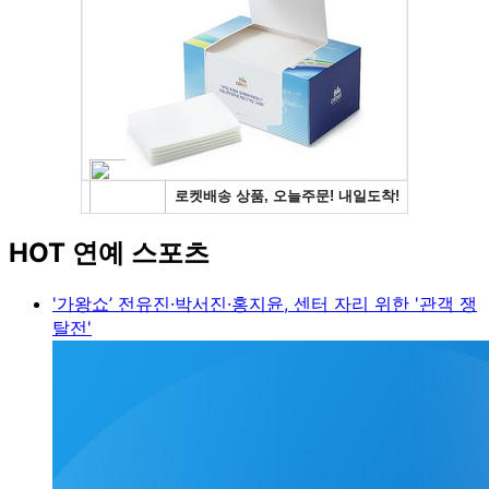
HOT 연예 스포츠
'가왕쇼’ 전유진·박서진·홍지윤, 센터 자리 위한 '관객 쟁
탈전'