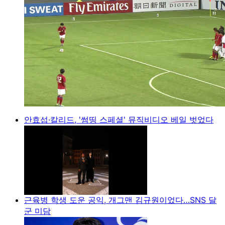
안효섭·칼리드, '썸띵 스페셜' 뮤직비디오 베일 벗었다
근육병 학생 도운 공익, 개그맨 김규원이었다…SNS 달
군 미담