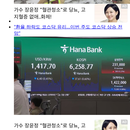
"환율 하락도 코스닥 유리…이번 주도 코스닥 상승 전
망"