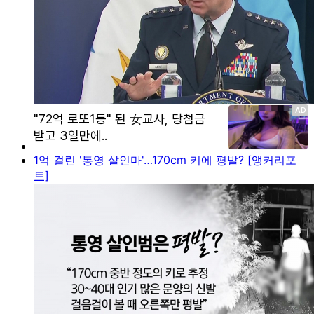
1억 걸린 '통영 살인마'…170cm 키에 평발? [앵커리포
트]