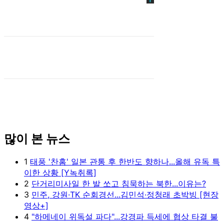
많이 본 뉴스
1
태풍 '찬홈' 일본 관통 후 한반도 향하나...올해 유독 특
이한 상황 [Y녹취록]
2
단거리미사일 한 발 쏘고 침묵하는 북한...이유는?
3
민주, 강원·TK 순회경선...김민석·정청래 초박빙 [현장
영상+]
4
"하메네이 위독설 파다"...강경파 득세에 협상 타결 불