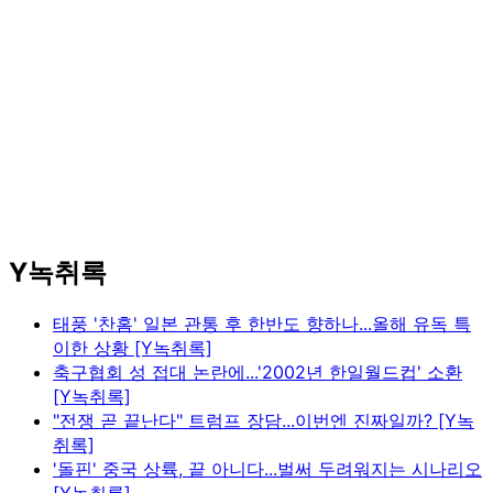
Y녹취록
태풍 '찬홈' 일본 관통 후 한반도 향하나...올해 유독 특
이한 상황 [Y녹취록]
축구협회 성 접대 논란에...'2002년 한일월드컵' 소환
[Y녹취록]
"전쟁 곧 끝난다" 트럼프 장담...이번엔 진짜일까? [Y녹
취록]
'돌핀' 중국 상륙, 끝 아니다...벌써 두려워지는 시나리오