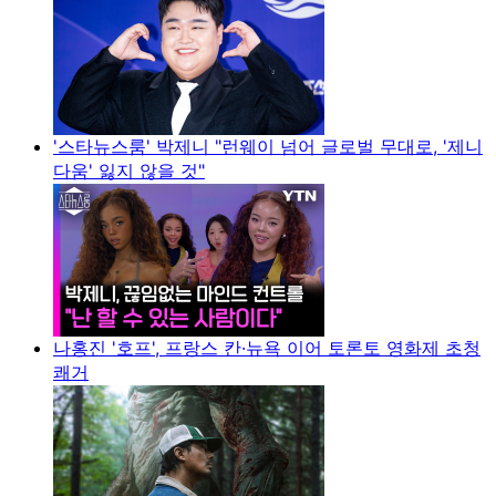
'스타뉴스룸' 박제니 "런웨이 넘어 글로벌 무대로, '제니
다움' 잃지 않을 것"
나홍진 '호프', 프랑스 칸·뉴욕 이어 토론토 영화제 초청
쾌거