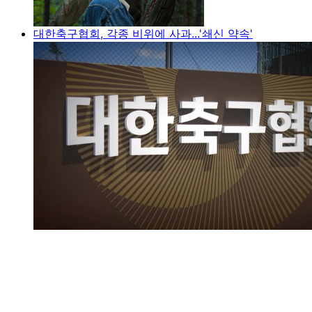
대한축구협회, 각종 비위에 사과...'쇄신 약속'