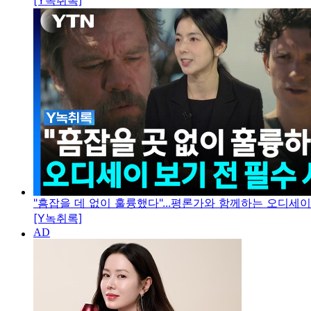
[Y녹취록]
"흠잡을 데 없이 훌륭했다"...평론가와 함께하는 오디세
[Y녹취록]