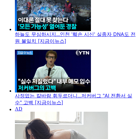
하늘도 무심하시지...인천 '훼손 시신' 실종자 DNA도 전
원 불일치 [지금이뉴스]
사정없는 칼바람 휘두르더니...저커버그 "AI 전환서 실
수" 고백 [지금이뉴스]