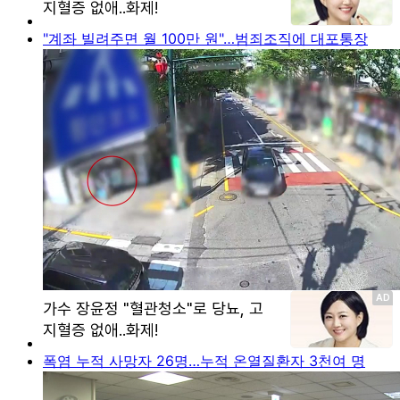
"계좌 빌려주면 월 100만 원"…범죄조직에 대포통장
폭염 누적 사망자 26명…누적 온열질환자 3천여 명