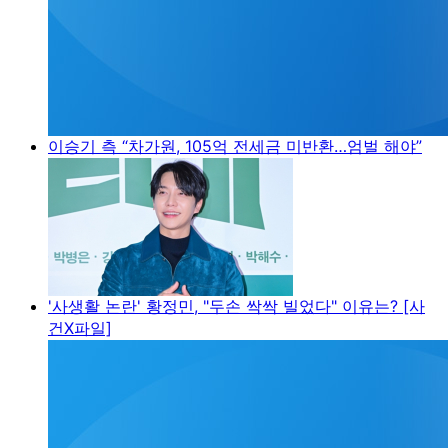
이승기 측 “차가원, 105억 전세금 미반환…엄벌 해야”
'사생활 논란' 황정민, "두손 싹싹 빌었다" 이유는? [사
건X파일]