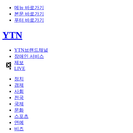
메뉴 바로가기
본문 바로가기
푸터 바로가기
YTN
YTN브랜드채널
장애인 서비스
제보
LIVE
정치
경제
사회
전국
국제
문화
스포츠
연예
비즈