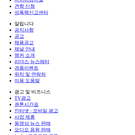
견학 신청
성폭력신고센터
알립니다
공지사항
공고
채용공고
채널 안내
앵커 소개
리더스 뉴스레터
경품이벤트
위치 및 연락처
이용 도움말
광고 및 비즈니스
TV광고
큐톤시간표
인터넷 · 모바일 광고
사업 제휴
동영상 뉴스 판매
오디오 음원 판매