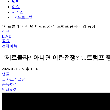
날씨
이슈
시리즈
TV프로그램
"제로콜라? 아니면 이란전쟁?"...트럼프 풍자 게임 등장
검색
LIVE
공유
전체메뉴
"제로콜라? 아니면 이란전쟁?"...트럼프 
2026.05.13. 오후 12:18.
댓글
글자크기설정
공유하기
인쇄하기