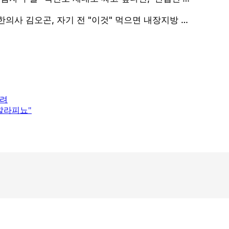
우려
할라피뇨"