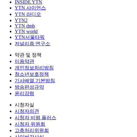
INSIDE YTN
YTN 사이언스
YTN 라디오
YTN2
YTN dmb
YTN world
YTN서울타워
저널리즘 연구소
약관 및 정책
이용약관
개인정보처리방침
청소년보호정책
기사배열 기본방침
방송편성규약
윤리강령
시청자실
시청자의견
시청자 비평 플러스
시청자 위원회
고충처리위원회
사이버감사실