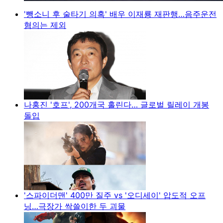
'뺑소니 후 술타기 의혹' 배우 이재룡 재판행…음주운전
혐의는 제외
나홍진 '호프', 200개국 홀린다… 글로벌 릴레이 개봉
돌입
'스파이더맨' 400만 질주 vs '오디세이' 압도적 오프
닝…극장가 싹쓸이한 두 괴물