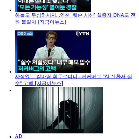
하늘도 무심하시지...인천 '훼손 시신' 실종자 DNA도 전
원 불일치 [지금이뉴스]
사정없는 칼바람 휘두르더니...저커버그 "AI 전환서 실
수" 고백 [지금이뉴스]