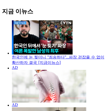
지금 이뉴스
한국인에 눈 찢더니 "죄송하다"...파장 걷잡을 수 없이
확산하자 결국 [지금이뉴스]