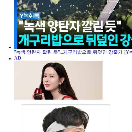
"녹색 양탄자 깔린 듯"...개구리밥으로 뒤덮인 강줄기 [Y