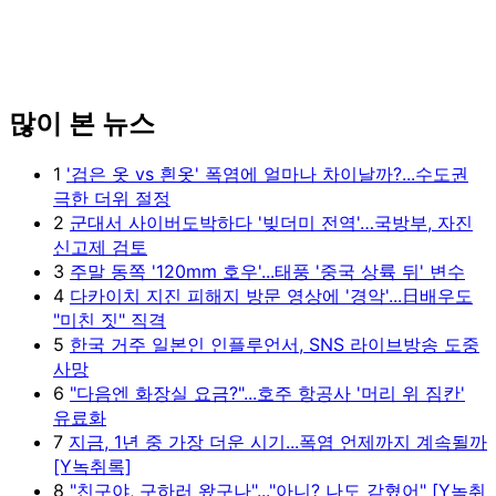
많이 본 뉴스
1
'검은 옷 vs 흰옷' 폭염에 얼마나 차이날까?...수도권
극한 더위 절정
2
군대서 사이버도박하다 '빚더미 전역'…국방부, 자진
신고제 검토
3
주말 동쪽 '120mm 호우'...태풍 '중국 상륙 뒤' 변수
4
다카이치 지진 피해지 방문 영상에 '경악'...日배우도
"미친 짓" 직격
5
한국 거주 일본인 인플루언서, SNS 라이브방송 도중
사망
6
"다음엔 화장실 요금?"...호주 항공사 '머리 위 짐칸'
유료화
7
지금, 1년 중 가장 더운 시기...폭염 언제까지 계속될까
[Y녹취록]
8
"친구야, 구하러 왔구나"..."아니? 나도 갇혔어" [Y녹취