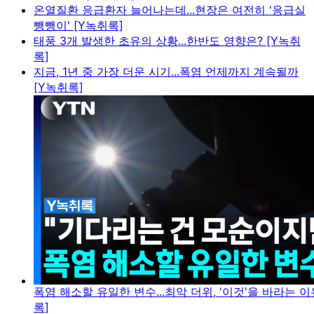
온열질환 응급환자 늘어나는데...현장은 여전히 '응급실
뺑뺑이' [Y녹취록]
태풍 3개 발생한 초유의 상황...한반도 영향은? [Y녹취
록]
지금, 1년 중 가장 더운 시기...폭염 언제까지 계속될까
[Y녹취록]
폭염 해소할 유일한 변수...최악 더위, '이것'을 바라는 이
록]