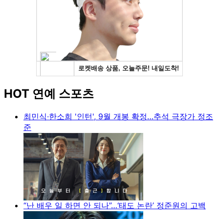
HOT 연예 스포츠
최민식·한소희 '인턴', 9월 개봉 확정…추석 극장가 정조
준
“난 배우 일 하면 안 되나”…‘태도 논란’ 정준원의 고백