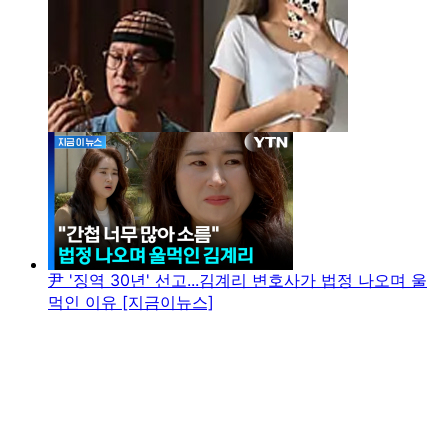
尹 '징역 30년' 선고...김계리 변호사가 법정 나오며 울
먹인 이유 [지금이뉴스]