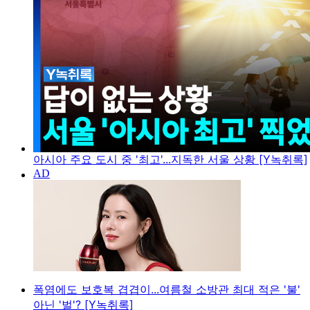
아시아 주요 도시 중 '최고'...지독한 서울 상황 [Y녹취록]
폭염에도 보호복 겹겹이...여름철 소방관 최대 적은 '불'
아닌 '벌'? [Y녹취록]