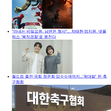
"아내는 비밀요원, 남편은 형사"… 차태현·엄지원, 넷플
릭스 '복직경찰'로 뭉친다
월드컵 졸전·국회 청문회·압수수색까지...'쑥대밭' 된 축
구협회