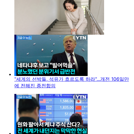
"세계의 선박들, 석유가 흐르도록 하라"...개전 106일만
에 전해진 종전합의