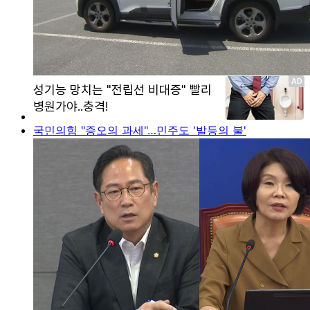
국민의힘 "증오의 과세"…민주도 '발등의 불'