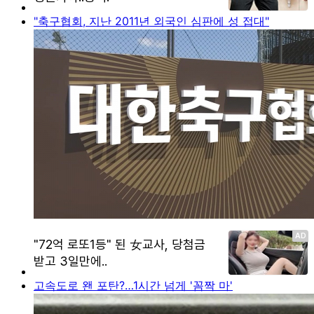
"축구협회, 지난 2011년 외국인 심판에 성 접대"
고속도로 왠 포탄?…1시간 넘게 '꼼짝 마'