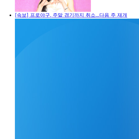
[속보] 프로야구, 주말 경기까지 취소...다음 주 재개