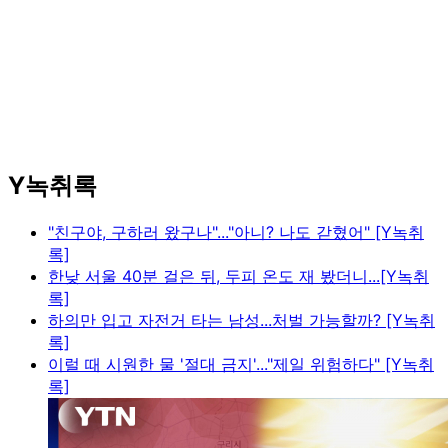
Y녹취록
"친구야, 구하러 왔구나"..."아니? 나도 갇혔어" [Y녹취
록]
한낮 서울 40분 걸은 뒤, 두피 온도 재 봤더니...[Y녹취
록]
하의만 입고 자전거 타는 남성...처벌 가능할까? [Y녹취
록]
이럴 때 시원한 물 '절대 금지'..."제일 위험하다" [Y녹취
록]