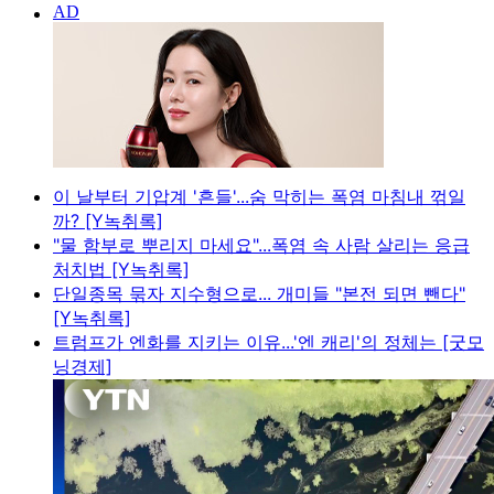
이 날부터 기압계 '흔들'...숨 막히는 폭염 마침내 꺾일
까? [Y녹취록]
"물 함부로 뿌리지 마세요"...폭염 속 사람 살리는 응급
처치법 [Y녹취록]
단일종목 묶자 지수형으로... 개미들 "본전 되면 뺀다"
[Y녹취록]
트럼프가 엔화를 지키는 이유...'엔 캐리'의 정체는 [굿모
닝경제]