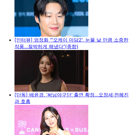
[인터뷰] 엄정화 "'오케이 마담2', 눈물 날 만큼 소중한
작품…절박하게 해냈다"(종합)
[단독] 배윤경, ’써닝야구단‘ 출연 확정…오정세·전혜진
과 호흡