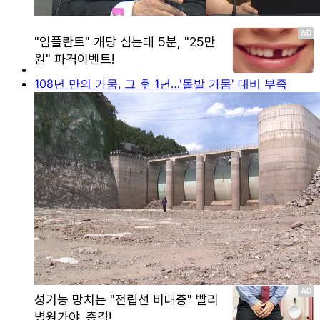
108년 만의 가뭄, 그 후 1년…'돌발 가뭄' 대비 부족