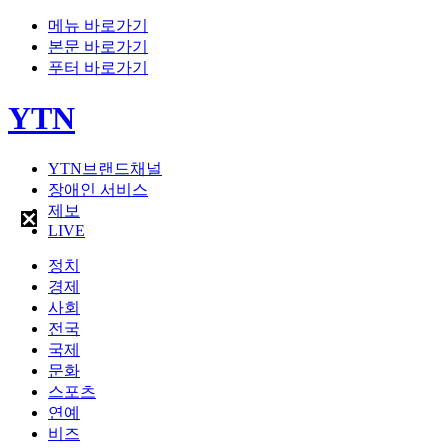
메뉴 바로가기
본문 바로가기
푸터 바로가기
YTN
YTN브랜드채널
장애인 서비스
제보
LIVE
정치
경제
사회
전국
국제
문화
스포츠
연예
비즈