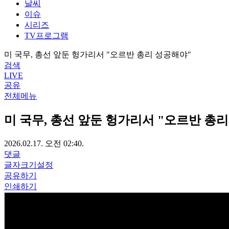
날씨
이슈
시리즈
TV프로그램
미 국무, 총선 앞둔 헝가리서 "오르반 총리 성공해야"
검색
LIVE
공유
전체메뉴
미 국무, 총선 앞둔 헝가리서 "오르반 총
2026.02.17. 오전 02:40.
댓글
글자크기설정
공유하기
인쇄하기