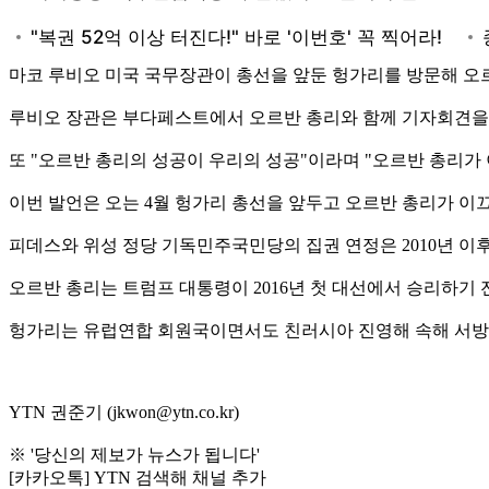
마코 루비오 미국 국무장관이 총선을 앞둔 헝가리를 방문해 오
루비오 장관은 부다페스트에서 오르반 총리와 함께 기자회견을 
또 "오르반 총리의 성공이 우리의 성공"이라며 "오르반 총리가
이번 발언은 오는 4월 헝가리 총선을 앞두고 오르반 총리가 이
피데스와 위성 정당 기독민주국민당의 집권 연정은 2010년 이후
오르반 총리는 트럼프 대통령이 2016년 첫 대선에서 승리하기
헝가리는 유럽연합 회원국이면서도 친러시아 진영해 속해 서방의
YTN 권준기 (jkwon@ytn.co.kr)
※ '당신의 제보가 뉴스가 됩니다'
[카카오톡] YTN 검색해 채널 추가