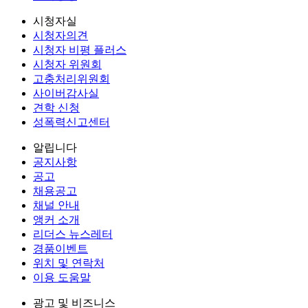
시청자실
시청자의견
시청자 비평 플러스
시청자 위원회
고충처리위원회
사이버감사실
견학 신청
성폭력신고센터
알립니다
공지사항
공고
채용공고
채널 안내
앵커 소개
리더스 뉴스레터
경품이벤트
위치 및 연락처
이용 도움말
광고 및 비즈니스