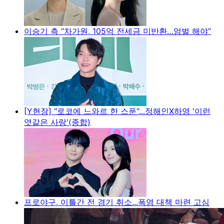
이승기 측 “차가원, 105억 전세금 미반환…엄벌 해야”
[Y현장] "로코에 느와르 한 스푼"...정해인X하영 '이런
엿같은 사랑'(종합)
프로야구, 이틀간 전 경기 취소...폭염 대책 마련 고심