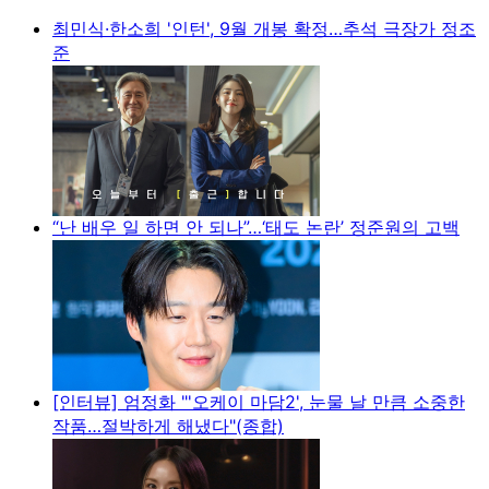
최민식·한소희 '인턴', 9월 개봉 확정…추석 극장가 정조
준
“난 배우 일 하면 안 되나”…‘태도 논란’ 정준원의 고백
[인터뷰] 엄정화 "'오케이 마담2', 눈물 날 만큼 소중한
작품…절박하게 해냈다"(종합)