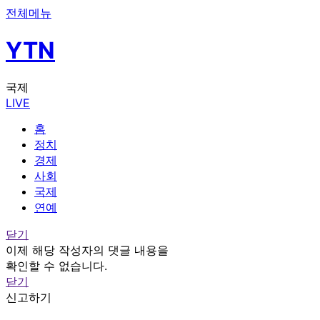
전체메뉴
YTN
국제
LIVE
홈
정치
경제
사회
국제
연예
닫기
이제 해당 작성자의 댓글 내용을
확인할 수 없습니다.
닫기
신고하기