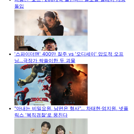
돌입
'스파이더맨' 400만 질주 vs '오디세이' 압도적 오프
닝…극장가 싹쓸이한 두 괴물
"아내는 비밀요원, 남편은 형사"… 차태현·엄지원, 넷플
릭스 '복직경찰'로 뭉친다