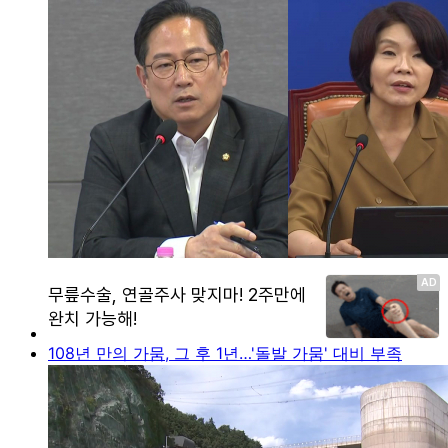
108년 만의 가뭄, 그 후 1년…'돌발 가뭄' 대비 부족