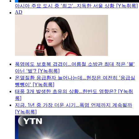
아시아 주요 도시 중 '최고'...지독한 서울 상황 [Y녹취록]
폭염에도 보호복 겹겹이...여름철 소방관 최대 적은 '불'
아닌 '벌'? [Y녹취록]
온열질환 응급환자 늘어나는데...현장은 여전히 '응급실
뺑뺑이' [Y녹취록]
태풍 3개 발생한 초유의 상황...한반도 영향은? [Y녹취
록]
지금, 1년 중 가장 더운 시기...폭염 언제까지 계속될까
[Y녹취록]