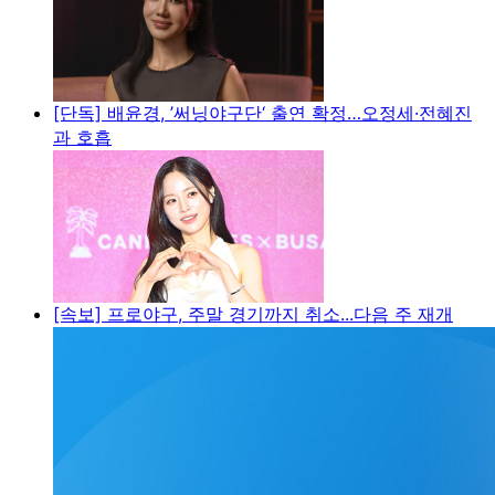
[단독] 배윤경, ’써닝야구단‘ 출연 확정…오정세·전혜진
과 호흡
[속보] 프로야구, 주말 경기까지 취소...다음 주 재개