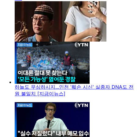
하늘도 무심하시지...인천 '훼손 시신' 실종자 DNA도 전
원 불일치 [지금이뉴스]