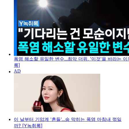
폭염 해소할 유일한 변수...최악 더위, '이것'을 바라는 이
록]
이 날부터 기압계 '흔들'...숨 막히는 폭염 마침내 꺾일
까? [Y녹취록]