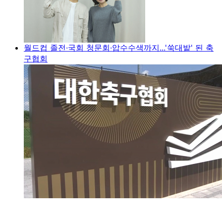
월드컵 졸전·국회 청문회·압수수색까지...'쑥대밭' 된 축
구협회