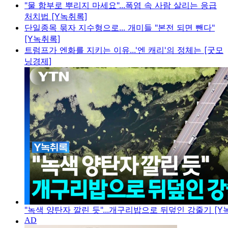
"물 함부로 뿌리지 마세요"...폭염 속 사람 살리는 응급
처치법 [Y녹취록]
단일종목 묶자 지수형으로... 개미들 "본전 되면 뺀다"
[Y녹취록]
트럼프가 엔화를 지키는 이유...'엔 캐리'의 정체는 [굿모
닝경제]
"녹색 양탄자 깔린 듯"...개구리밥으로 뒤덮인 강줄기 [Y