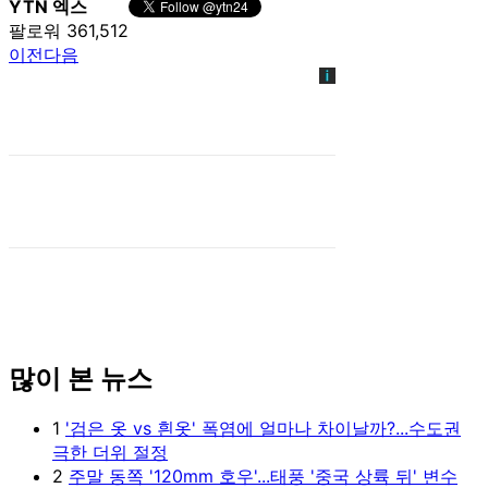
YTN 엑스
팔로워 361,512
이전
다음
많이 본 뉴스
1
'검은 옷 vs 흰옷' 폭염에 얼마나 차이날까?...수도권
극한 더위 절정
2
주말 동쪽 '120mm 호우'...태풍 '중국 상륙 뒤' 변수