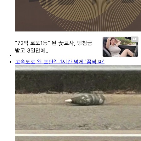
고속도로 왠 포탄?…1시간 넘게 '꼼짝 마'