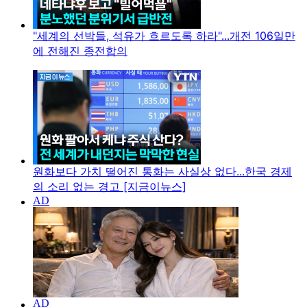
"세계의 선박들, 석유가 흐르도록 하라"...개전 106일만
에 전해진 종전합의
원화보다 가치 떨어진 통화는 사실상 없다...한국 경제
의 소리 없는 경고 [지금이뉴스]