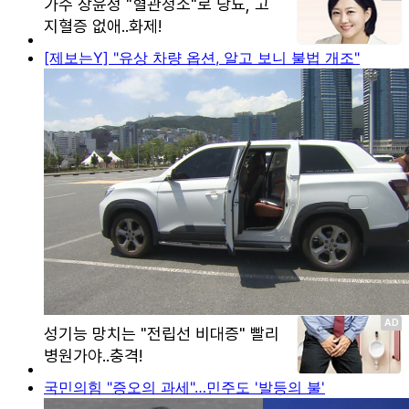
[제보는Y] "유상 차량 옵션, 알고 보니 불법 개조"
국민의힘 "증오의 과세"…민주도 '발등의 불'