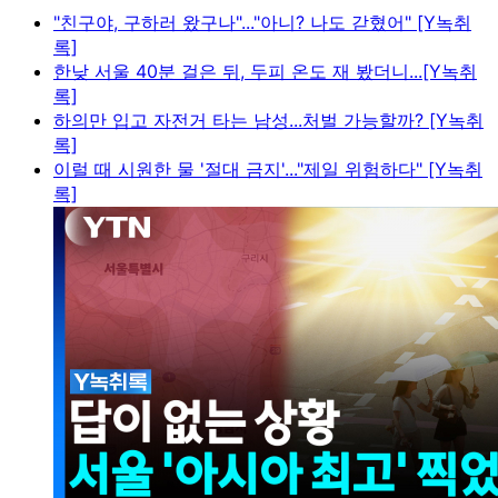
"친구야, 구하러 왔구나"..."아니? 나도 갇혔어" [Y녹취
록]
한낮 서울 40분 걸은 뒤, 두피 온도 재 봤더니...[Y녹취
록]
하의만 입고 자전거 타는 남성...처벌 가능할까? [Y녹취
록]
이럴 때 시원한 물 '절대 금지'..."제일 위험하다" [Y녹취
록]