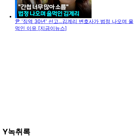
尹 '징역 30년' 선고...김계리 변호사가 법정 나오며 울
먹인 이유 [지금이뉴스]
Y녹취록