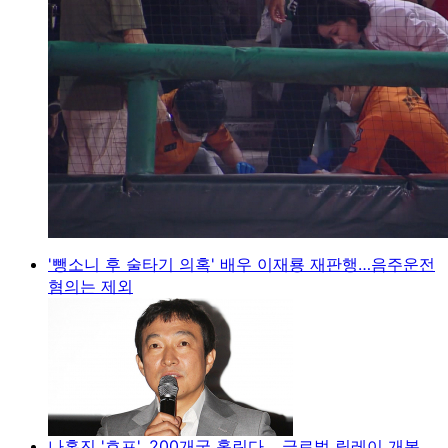
'뺑소니 후 술타기 의혹' 배우 이재룡 재판행…음주운전
혐의는 제외
나홍진 '호프', 200개국 홀린다… 글로벌 릴레이 개봉