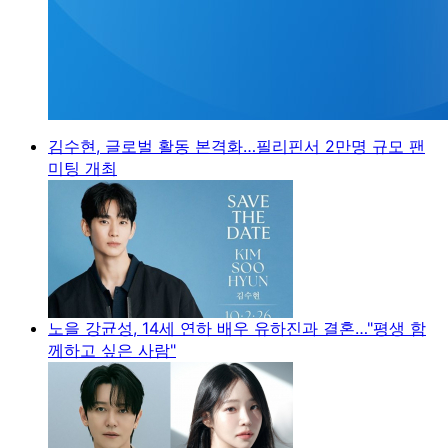
김수현, 글로벌 활동 본격화…필리핀서 2만명 규모 팬
미팅 개최
노을 강균성, 14세 연하 배우 유하진과 결혼…"평생 함
께하고 싶은 사람"