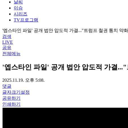
날씨
이슈
시리즈
TV프로그램
'엡스타인 파일' 공개 법안 압도적 가결..."트럼프 철권 통치 약화
검색
LIVE
공유
전체메뉴
'엡스타인 파일' 공개 법안 압도적 가결...
2025.11.19. 오후 5:08.
댓글
글자크기설정
공유하기
인쇄하기