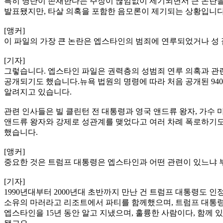
특히 명단이 존재한다는 주장이 끊임없이 제기되면서 큰 논란을
발표됐지만, 타살 의혹을 포함한 음모론이 제기되는 상황입니다
[앵커]
이 파일의 가장 큰 논란은 엡스타인의 범죄에 연루되었거나 성 
[기자]
그렇습니다. 엡스타인 파일은 권력층의 성범죄 연루 의혹과 관
공개되기도 했습니다.뉴욕 법원의 명령에 따라 처음 공개된 940
알려지고 있습니다.
관련 인사들은 빌 클린턴 전 대통령과 영국 앤드류 왕자, 가수
앤드류 왕자와 강제로 성관계를 맺었다고 여러 차례 폭로하기도
했습니다.
[앵커]
중요한 것은 트럼프 대통령은 엡스타인과 어떤 관련이 있느냐 
[기자]
1990년대부터 2000년대 초반까지 만난 건 트럼프 대통령도 
소유의 마러라고 리조트에서 파티를 함께했으며, 트럼프 대통령이
엡스타인을 15년 동안 알고 지냈으며, 훌륭한 사람이다, 함께