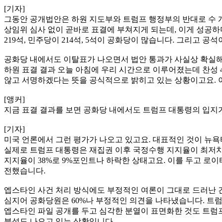
[기자]
그동안 공개법안은 하원 지도부와 트럼프 행정부의 반대로 수 개
상임위 심사 없이 곧바로 표결에 부쳐지게 되는데, 이게 성공하
219석, 민주당이 214석, 5석이 공화당이 많습니다. 그리고 공석
공화당 내에서도 이탈표가 나오면서 법안 통과가 사실상 확실해
하원 표결 결과 오늘 아침에 우리 시간으로 이루어졌는데 찬성 
않고 서명하겠다는 뜻을 공식적으로 밝히고 있는 상황이고요. 이
[앵커]
지금 표결 결과를 보면 공화당 내에서도 트럼프 대통령의 입지가
[기자]
미국 언론에서 그런 평가가 나오고 있고요. 대표적인 것이 뉴욕
실제로 트럼프 대통령은 재집권 이후 국정수행 지지율이 최저치로
지지율이 38%로 9%포인트나 하락한 상태고요. 이를 두고 로이
전했습니다.
엡스타인 사건 처리 방식에도 부정적인 여론이 그대로 드러난 건
심지어 공화당원은 60%나 부정적인 의견을 나타냈습니다. 트럼
엡스타인 파일 공개를 두고 심각한 분열이 표면화한 것도 트럼프
분석도 나오고 있는 상황입니다.