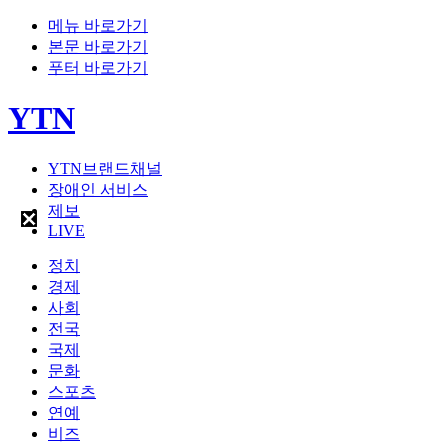
메뉴 바로가기
본문 바로가기
푸터 바로가기
YTN
YTN브랜드채널
장애인 서비스
제보
LIVE
정치
경제
사회
전국
국제
문화
스포츠
연예
비즈