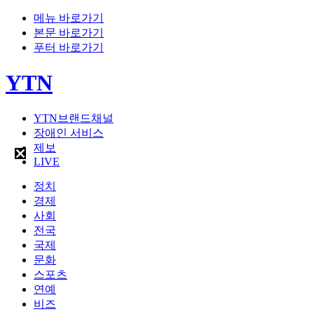
메뉴 바로가기
본문 바로가기
푸터 바로가기
YTN
YTN브랜드채널
장애인 서비스
제보
LIVE
정치
경제
사회
전국
국제
문화
스포츠
연예
비즈