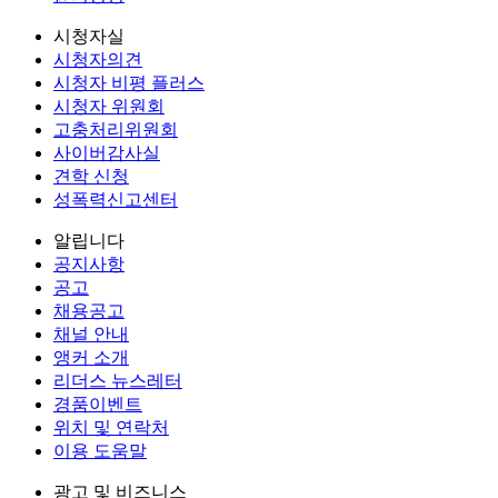
시청자실
시청자의견
시청자 비평 플러스
시청자 위원회
고충처리위원회
사이버감사실
견학 신청
성폭력신고센터
알립니다
공지사항
공고
채용공고
채널 안내
앵커 소개
리더스 뉴스레터
경품이벤트
위치 및 연락처
이용 도움말
광고 및 비즈니스