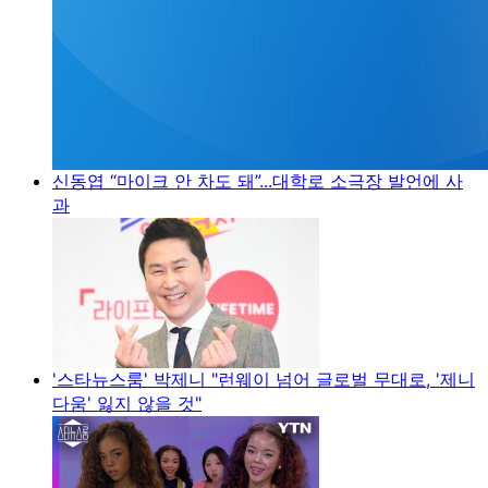
신동엽 “마이크 안 차도 돼”...대학로 소극장 발언에 사
과
'스타뉴스룸' 박제니 "런웨이 넘어 글로벌 무대로, '제니
다움' 잃지 않을 것"