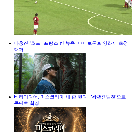
나홍진 '호프', 프랑스 칸·뉴욕 이어 토론토 영화제 초청
쾌거
베리미디어, 미스코리아 새 판 짠다…‘왕관쟁탈전’으로
콘텐츠 확장