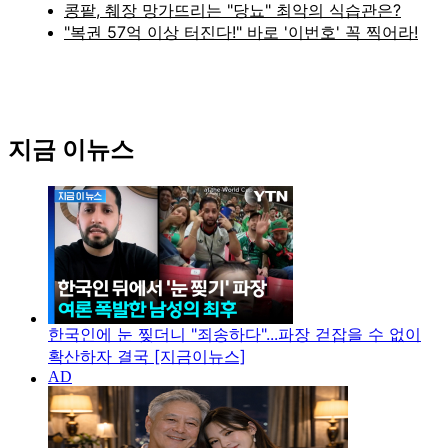
지금 이뉴스
한국인에 눈 찢더니 "죄송하다"...파장 걷잡을 수 없이
확산하자 결국 [지금이뉴스]