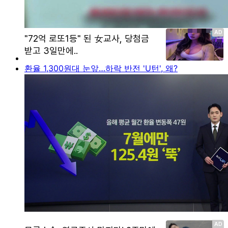
환율 1,300원대 눈앞…하락 반전 'U턴', 왜?