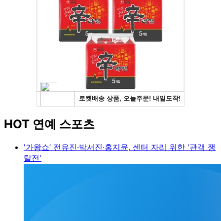
HOT 연예 스포츠
'가왕쇼’ 전유진·박서진·홍지윤, 센터 자리 위한 '관객 쟁
탈전'