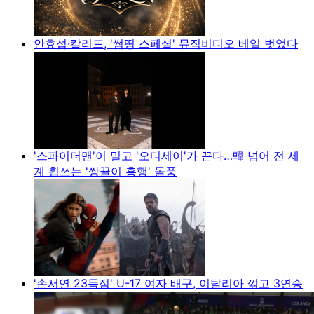
안효섭·칼리드, '썸띵 스페셜' 뮤직비디오 베일 벗었다
'스파이더맨'이 밀고 '오디세이'가 끈다…韓 넘어 전 세
계 휩쓰는 '쌍끌이 흥행' 돌풍
'손서연 23득점' U-17 여자 배구, 이탈리아 꺾고 3연승