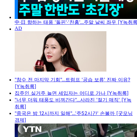
中·日 향하는 태풍 '돌핀'·'찬홈'...주말 날씨 좌우 [Y녹취록
"참수 전 마지막 기회"...트럼프 '공습 보류' 진짜 이유?
[Y녹취록]
집주인 실거주 늘면 세입자는 어디로 가나 [Y녹취록]
"너무 더워 태풍도 비껴간다"...사라진 '절기 매직' [Y녹
취록]
"중국은 밤 12시까지 일해"...'주52시간' 손볼까 [굿모닝
경제]