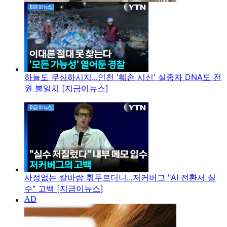
하늘도 무심하시지...인천 '훼손 시신' 실종자 DNA도 전
원 불일치 [지금이뉴스]
사정없는 칼바람 휘두르더니...저커버그 "AI 전환서 실
수" 고백 [지금이뉴스]