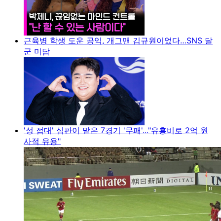
근육병 학생 도운 공익, 개그맨 김규원이었다…SNS 달
군 미담
'성 접대' 심판이 맡은 7경기 '무패'..."유흥비로 2억 원
사적 유용"