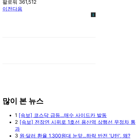
팔로워 361,512
이전
다음
많이 본 뉴스
1
[속보] 코스닥 급등...매수 사이드카 발동
2
[속보] 전장연 시위로 1호선 용산역 상행선 무정차 통
과
3
원·달러 환율 1,300원대 눈앞...하락 반전 'U턴', 왜?