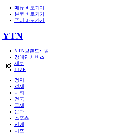
메뉴 바로가기
본문 바로가기
푸터 바로가기
YTN
YTN브랜드채널
장애인 서비스
제보
LIVE
정치
경제
사회
전국
국제
문화
스포츠
연예
비즈