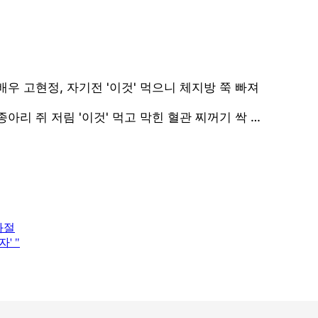
좌절
' "