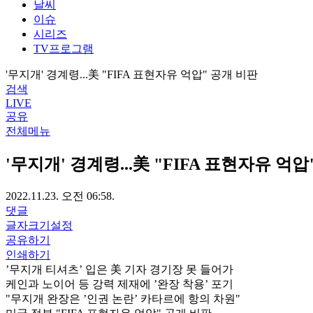
날씨
이슈
시리즈
TV프로그램
'무지개' 경계령...美 "FIFA 표현자유 억압" 공개 비판
검색
LIVE
공유
전체메뉴
'무지개' 경계령...美 "FIFA 표현자유 억
2022.11.23. 오전 06:58.
댓글
글자크기설정
공유하기
인쇄하기
’무지개 티셔츠’ 입은 美 기자 경기장 못 들어가
케인과 노이어 등 강력 제재에 ’완장 착용’ 포기
"무지개 완장은 ’인권 논란’ 카타르에 항의 차원"