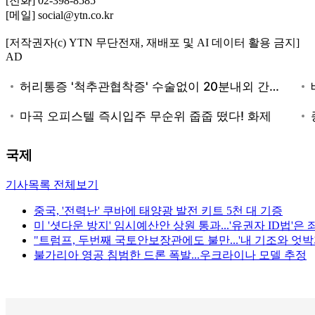
[전화] 02-398-8585
[메일] social@ytn.co.kr
[저작권자(c) YTN 무단전재, 재배포 및 AI 데이터 활용 금지]
AD
국제
기사목록 전체보기
중국, '전력난' 쿠바에 태양광 발전 키트 5천 대 기증
미 '셧다운 방지' 임시예산안 상원 통과...'유권자 ID법'은 
"트럼프, 두번째 국토안보장관에도 불만...'내 기조와 엇박자
불가리아 영공 침범한 드론 폭발...우크라이나 모델 추정