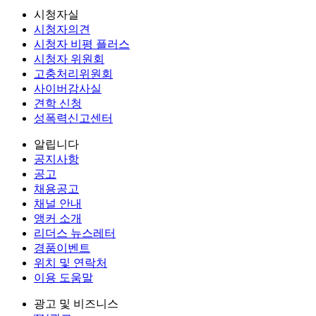
시청자실
시청자의견
시청자 비평 플러스
시청자 위원회
고충처리위원회
사이버감사실
견학 신청
성폭력신고센터
알립니다
공지사항
공고
채용공고
채널 안내
앵커 소개
리더스 뉴스레터
경품이벤트
위치 및 연락처
이용 도움말
광고 및 비즈니스