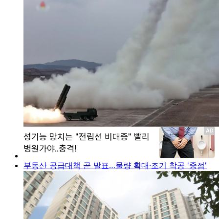
부동산 공급대책 곧 발표…물량 확대·조기 착공 '중점'