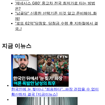
지금 이뉴스
한국인에 눈 찢더니 "죄송하다"...파장 걷잡을 수 없이
확산하자 결국 [지금이뉴스]