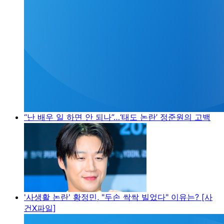
“난 배우 일 하면 안 되나”…‘태도 논란’ 정준원의 고백
'사생활 논란' 황정민, "두손 싹싹 빌었다" 이유는? [사
건X파일]