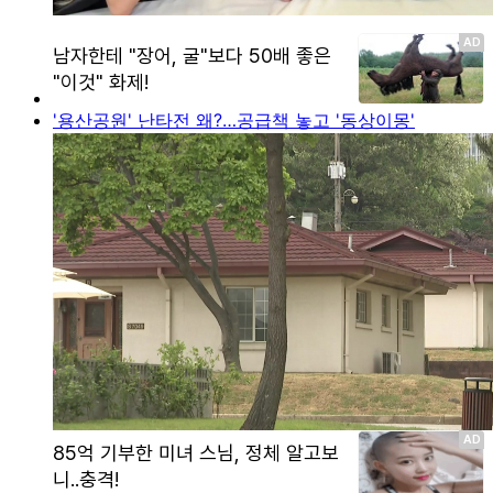
'용산공원' 난타전 왜?…공급책 놓고 '동상이몽'