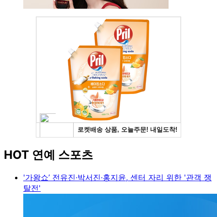
HOT 연예 스포츠
'가왕쇼’ 전유진·박서진·홍지윤, 센터 자리 위한 '관객 쟁
탈전'