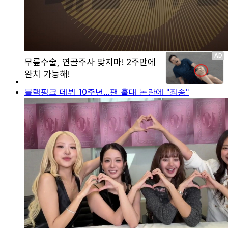
블랙핑크 데뷔 10주년…팬 홀대 논란에 "죄송"