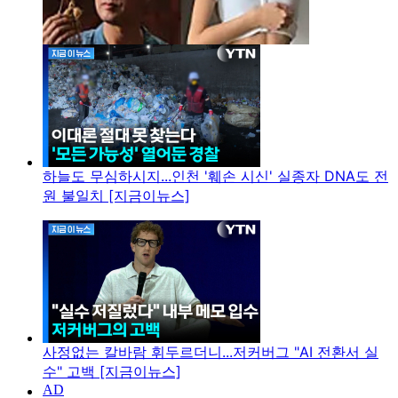
하늘도 무심하시지...인천 '훼손 시신' 실종자 DNA도 전
원 불일치 [지금이뉴스]
사정없는 칼바람 휘두르더니...저커버그 "AI 전환서 실
수" 고백 [지금이뉴스]