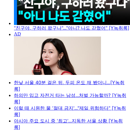
"친구야, 구하러 왔구나"..."아니? 나도 갇혔어" [Y녹취록]
한낮 서울 40분 걸은 뒤, 두피 온도 재 봤더니...[Y녹취
록]
하의만 입고 자전거 타는 남성...처벌 가능할까? [Y녹취
록]
이럴 때 시원한 물 '절대 금지'..."제일 위험하다" [Y녹취
록]
아시아 주요 도시 중 '최고'...지독한 서울 상황 [Y녹취
록]