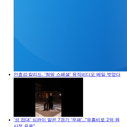
안효섭·칼리드, '썸띵 스페셜' 뮤직비디오 베일 벗었다
'성 접대' 심판이 맡은 7경기 '무패'..."유흥비로 2억 원
사적 유용"