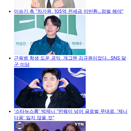
이승기 측 “차가원, 105억 전세금 미반환…엄벌 해야”
근육병 학생 도운 공익, 개그맨 김규원이었다…SNS 달
군 미담
'스타뉴스룸' 박제니 "런웨이 넘어 글로벌 무대로, '제니
다움' 잃지 않을 것"