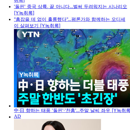
취록]
'돌핀' 중국 상륙, 끝 아니다...벌써 두려워지는 시나리오
[Y녹취록]
"흠잡을 데 없이 훌륭했다"...평론가와 함께하는 오디세
이 살펴보기 [Y녹취록]
中·日 향하는 태풍 '돌핀'·'찬홈'...주말 날씨 좌우 [Y녹취록