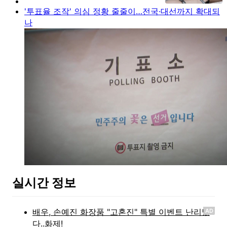
'투표율 조작' 의심 정황 줄줄이…전국·대선까지 확대되
나
실시간 정보
AD