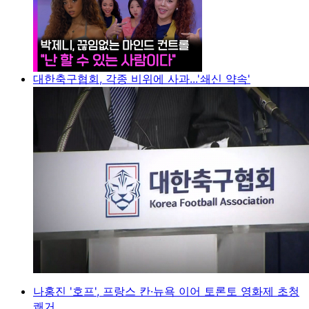
대한축구협회, 각종 비위에 사과...'쇄신 약속'
나홍진 '호프', 프랑스 칸·뉴욕 이어 토론토 영화제 초청
쾌거