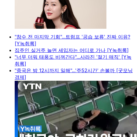
"참수 전 마지막 기회"...트럼프 '공습 보류' 진짜 이유?
[Y녹취록]
집주인 실거주 늘면 세입자는 어디로 가나 [Y녹취록]
"너무 더워 태풍도 비껴간다"...사라진 '절기 매직' [Y녹
취록]
"중국은 밤 12시까지 일해"...'주52시간' 손볼까 [굿모닝
경제]