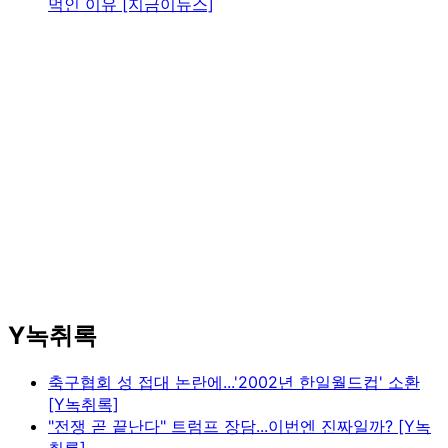
먹인 이유 [지금이뉴스]
Y녹취록
축구협회 성 접대 논란에...'2002년 한일월드컵' 소환
[Y녹취록]
"전쟁 곧 끝난다" 트럼프 장담...이번엔 진짜일까? [Y녹