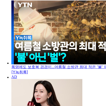
폭염에도 보호복 겹겹이...여름철 소방관 최대 적은 '불' 아
[Y녹취록]