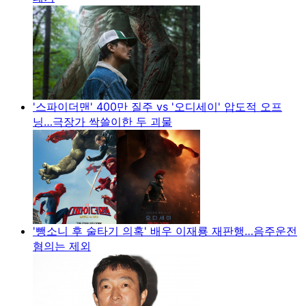
'스파이더맨' 400만 질주 vs '오디세이' 압도적 오프
닝…극장가 싹쓸이한 두 괴물
'뺑소니 후 술타기 의혹' 배우 이재룡 재판행…음주운전
혐의는 제외