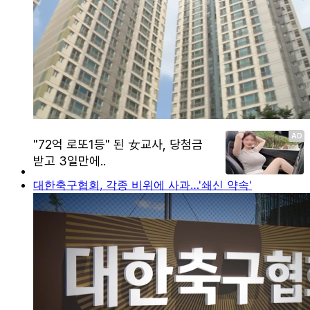
대한축구협회, 각종 비위에 사과…'쇄신 약속'