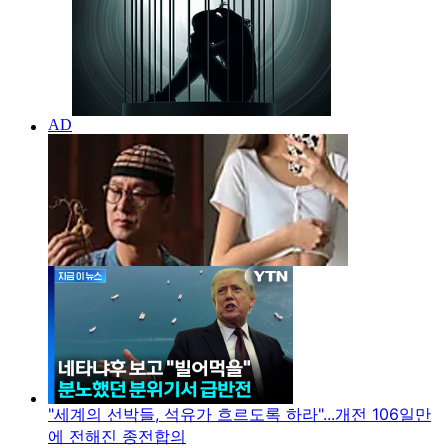
"세계의 선박들, 석유가 흐르도록 하라"...개전 106일만
에 전해진 종전합의