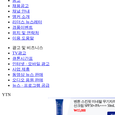
공고
채용공고
채널 안내
앵커 소개
리더스 뉴스레터
경품이벤트
위치 및 연락처
이용 도움말
광고 및 비즈니스
TV광고
큐톤시간표
인터넷 · 모바일 광고
사업 제휴
동영상 뉴스 판매
오디오 음원 판매
뉴스 · 프로그램 공급
YTN
㈜와이티엔
서울특별시 마포구 상암산로 76 (상암동)
대표전화: 0
제호: YTN
서울특별시 마포구 상암산로 76 (상암동)
등록번호: 서울
발행일자: 1999.06.01
대표전화: 02-398-8000
발행인: 김백
편집인 