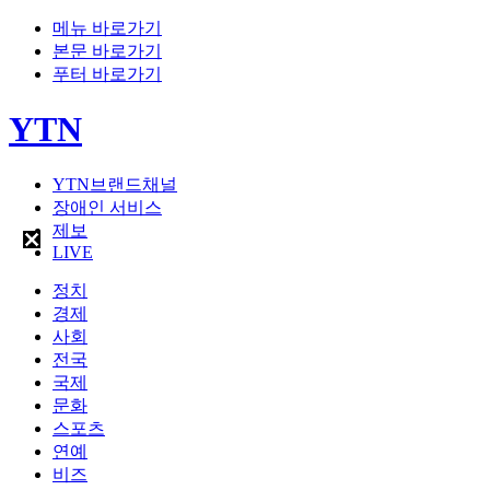
메뉴 바로가기
본문 바로가기
푸터 바로가기
YTN
YTN브랜드채널
장애인 서비스
제보
LIVE
정치
경제
사회
전국
국제
문화
스포츠
연예
비즈