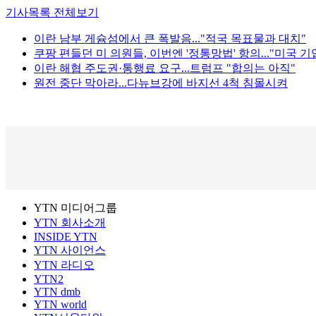
기사목록 전체보기
이란 남부 게슘섬에서 큰 폭발음..."적국 목표물과 대치"
쿠팡 편들던 미 의원들, 이번엔 '정통망법' 항의..."미국 기
이란 해협 주도권·통행료 요구...트럼프 "합의는 아직"
원전 중단 막아라...다뉴브강에 바지선 4척 침몰시켜
YTN 미디어그룹
YTN 회사소개
INSIDE YTN
YTN 사이언스
YTN 라디오
YTN2
YTN dmb
YTN world