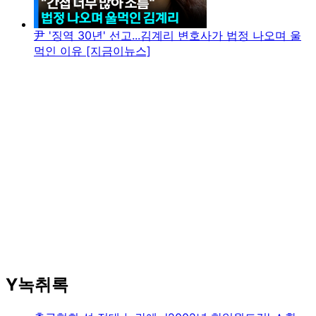
尹 '징역 30년' 선고...김계리 변호사가 법정 나오며 울
먹인 이유 [지금이뉴스]
Y녹취록