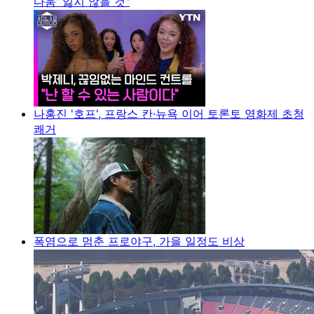
다움' 잃지 않을 것"
나홍진 '호프', 프랑스 칸·뉴욕 이어 토론토 영화제 초청
쾌거
폭염으로 멈춘 프로야구, 가을 일정도 비상