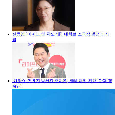
신동엽 “마이크 안 차도 돼”...대학로 소극장 발언에 사
과
'가왕쇼’ 전유진·박서진·홍지윤, 센터 자리 위한 '관객 쟁
탈전'