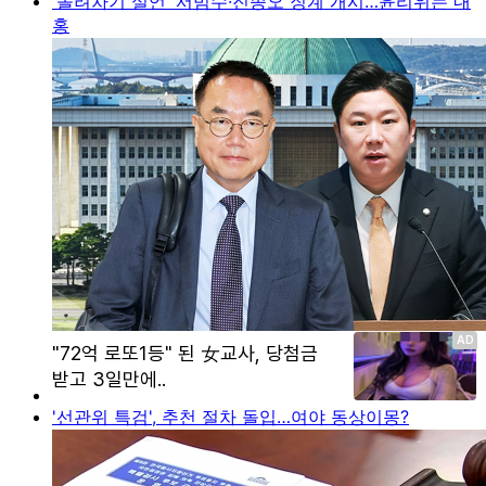
'돌려차기 실언' 서범수·진종오 징계 개시…윤리위는 내
홍
'선관위 특검', 추천 절차 돌입…여야 동상이몽?