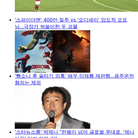
'스파이더맨' 400만 질주 vs '오디세이' 압도적 오프
닝…극장가 싹쓸이한 두 괴물
'뺑소니 후 술타기 의혹' 배우 이재룡 재판행…음주운전
혐의는 제외
'스타뉴스룸' 박제니 "런웨이 넘어 글로벌 무대로, '제니