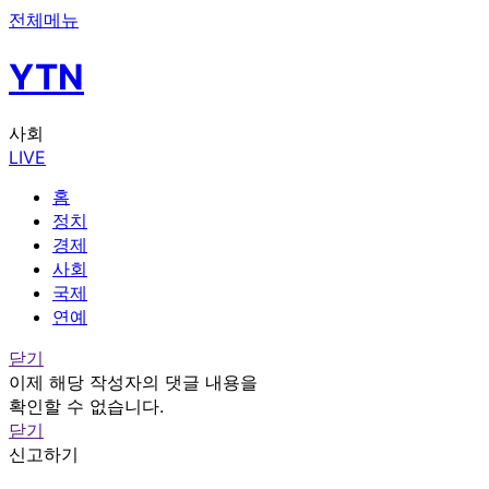
전체메뉴
YTN
사회
LIVE
홈
정치
경제
사회
국제
연예
닫기
이제 해당 작성자의 댓글 내용을
확인할 수 없습니다.
닫기
신고하기