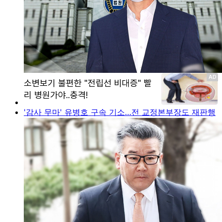
'감사 무마' 유병호 구속 기소…전 교정본부장도 재판행