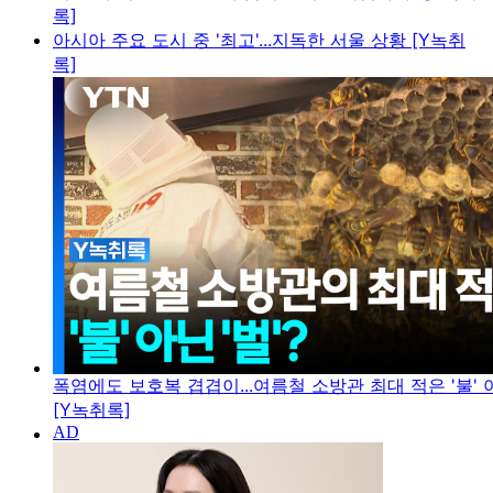
록]
아시아 주요 도시 중 '최고'...지독한 서울 상황 [Y녹취
록]
폭염에도 보호복 겹겹이...여름철 소방관 최대 적은 '불' 아
[Y녹취록]