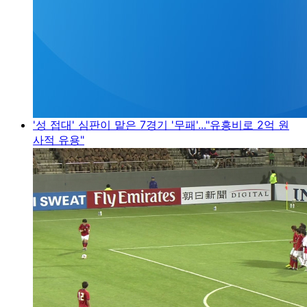
'성 접대' 심판이 맡은 7경기 '무패'..."유흥비로 2억 원
사적 유용"