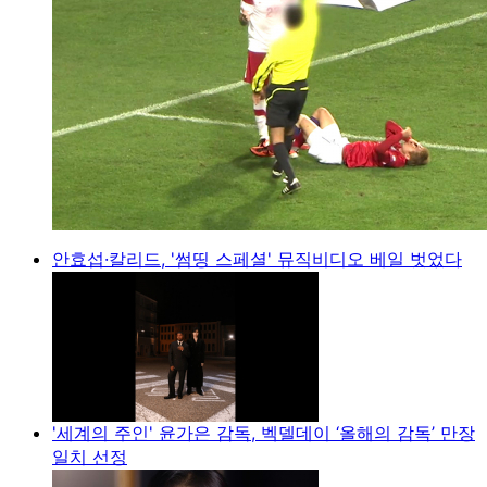
안효섭·칼리드, '썸띵 스페셜' 뮤직비디오 베일 벗었다
'세계의 주인' 윤가은 감독, 벡델데이 ‘올해의 감독’ 만장
일치 선정