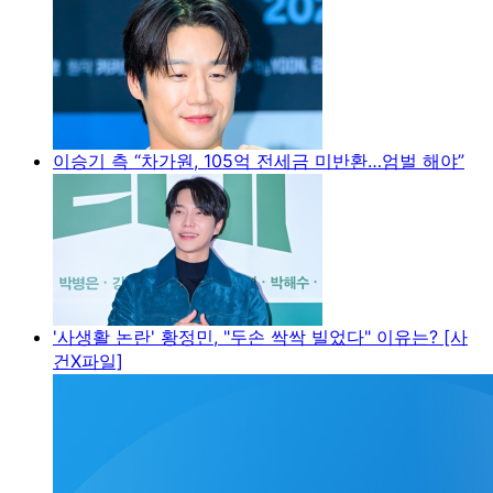
이승기 측 “차가원, 105억 전세금 미반환…엄벌 해야”
'사생활 논란' 황정민, "두손 싹싹 빌었다" 이유는? [사
건X파일]