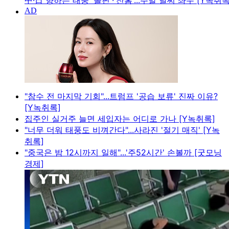
中·日 향하는 태풍 '돌핀'·'찬홈'...주말 날씨 좌우 [Y녹취록
"참수 전 마지막 기회"...트럼프 '공습 보류' 진짜 이유?
[Y녹취록]
집주인 실거주 늘면 세입자는 어디로 가나 [Y녹취록]
"너무 더워 태풍도 비껴간다"...사라진 '절기 매직' [Y녹
취록]
"중국은 밤 12시까지 일해"...'주52시간' 손볼까 [굿모닝
경제]