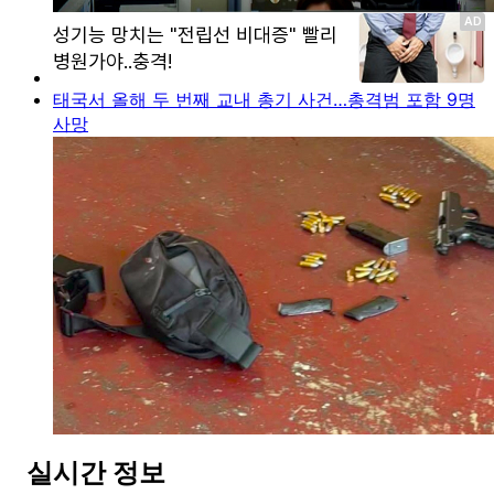
태국서 올해 두 번째 교내 총기 사건…총격범 포함 9명
사망
실시간 정보