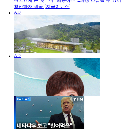
한국인에 눈 찢더니 "죄송하다"...파장 걷잡을 수 없이
확산하자 결국 [지금이뉴스]