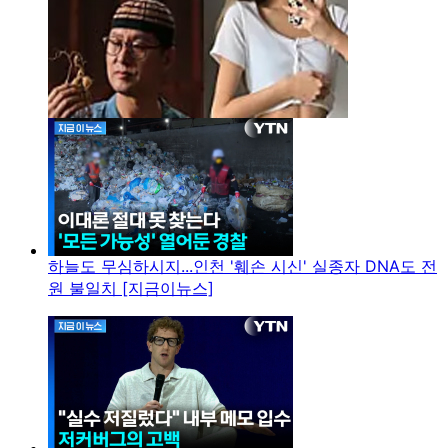
하늘도 무심하시지...인천 '훼손 시신' 실종자 DNA도 전
원 불일치 [지금이뉴스]