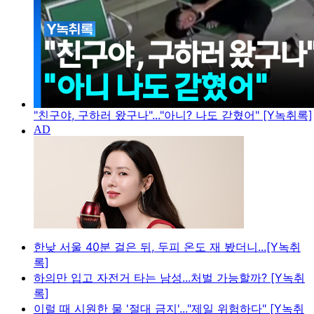
"친구야, 구하러 왔구나"..."아니? 나도 갇혔어" [Y녹취록]
한낮 서울 40분 걸은 뒤, 두피 온도 재 봤더니...[Y녹취
록]
하의만 입고 자전거 타는 남성...처벌 가능할까? [Y녹취
록]
이럴 때 시원한 물 '절대 금지'..."제일 위험하다" [Y녹취