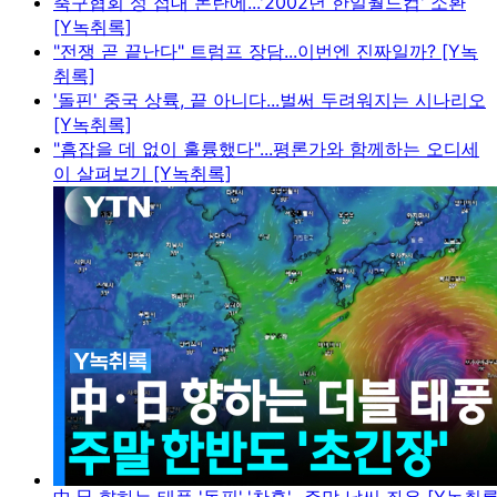
축구협회 성 접대 논란에...'2002년 한일월드컵' 소환
[Y녹취록]
"전쟁 곧 끝난다" 트럼프 장담...이번엔 진짜일까? [Y녹
취록]
'돌핀' 중국 상륙, 끝 아니다...벌써 두려워지는 시나리오
[Y녹취록]
"흠잡을 데 없이 훌륭했다"...평론가와 함께하는 오디세
이 살펴보기 [Y녹취록]