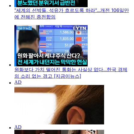
"세계의 선박들, 석유가 흐르도록 하라"...개전 106일만
에 전해진 종전합의
원화보다 가치 떨어진 통화는 사실상 없다...한국 경제
의 소리 없는 경고 [지금이뉴스]