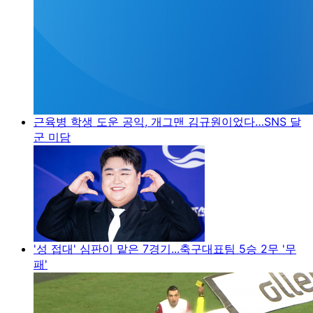
근육병 학생 도운 공익, 개그맨 김규원이었다…SNS 달
군 미담
'성 접대' 심판이 맡은 7경기...축구대표팀 5승 2무 '무
패'