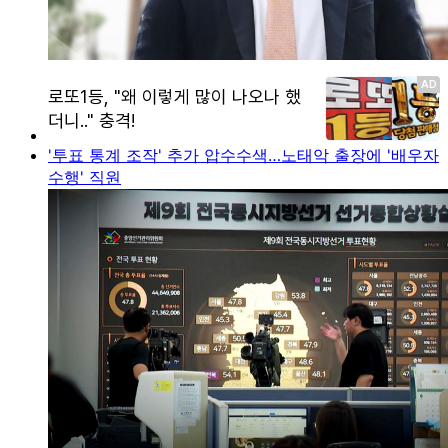
'투표 통계 조작' 추가 압수수색…노태악 출장에 '배우자
수행' 직원