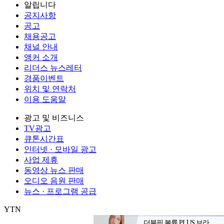
알립니다
공지사항
공고
채용공고
채널 안내
앵커 소개
리더스 뉴스레터
경품이벤트
위치 및 연락처
이용 도움말
광고 및 비즈니스
TV광고
큐톤시간표
인터넷 · 모바일 광고
사업 제휴
동영상 뉴스 판매
오디오 음원 판매
뉴스 · 프로그램 공급
YTN
㈜와이티엔
서울특별시 마포구 상암산로 76 (상암동)
대표전화: 0