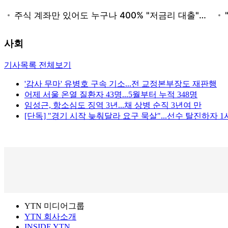
사회
기사목록 전체보기
'감사 무마' 유병호 구속 기소...전 교정본부장도 재판행
어제 서울 온열 질환자 43명...5월부터 누적 348명
임성근, 항소심도 징역 3년...채 상병 순직 3년여 만
[단독] "경기 시작 늦춰달라 요구 묵살"...선수 탈진하자 
YTN 미디어그룹
YTN 회사소개
INSIDE YTN