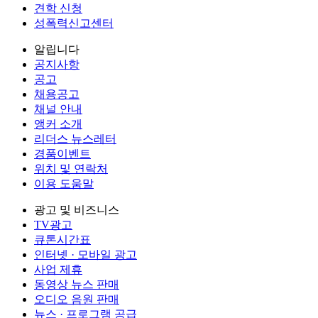
견학 신청
성폭력신고센터
알립니다
공지사항
공고
채용공고
채널 안내
앵커 소개
리더스 뉴스레터
경품이벤트
위치 및 연락처
이용 도움말
광고 및 비즈니스
TV광고
큐톤시간표
인터넷 · 모바일 광고
사업 제휴
동영상 뉴스 판매
오디오 음원 판매
뉴스 · 프로그램 공급