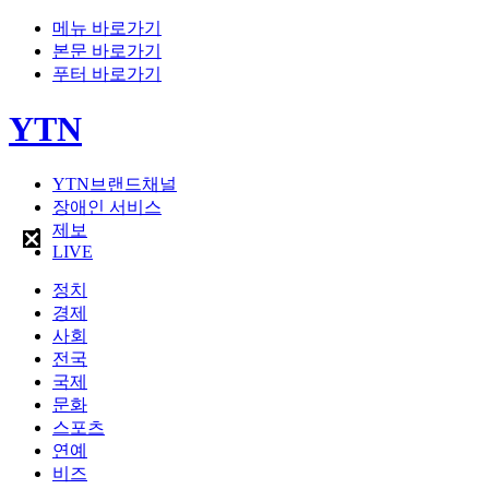
메뉴 바로가기
본문 바로가기
푸터 바로가기
YTN
YTN브랜드채널
장애인 서비스
제보
LIVE
정치
경제
사회
전국
국제
문화
스포츠
연예
비즈