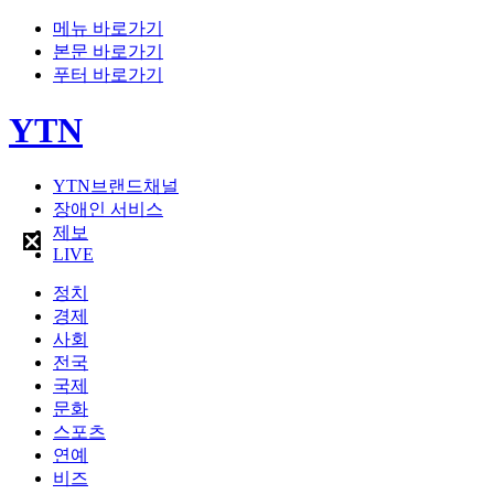
메뉴 바로가기
본문 바로가기
푸터 바로가기
YTN
YTN브랜드채널
장애인 서비스
제보
LIVE
정치
경제
사회
전국
국제
문화
스포츠
연예
비즈