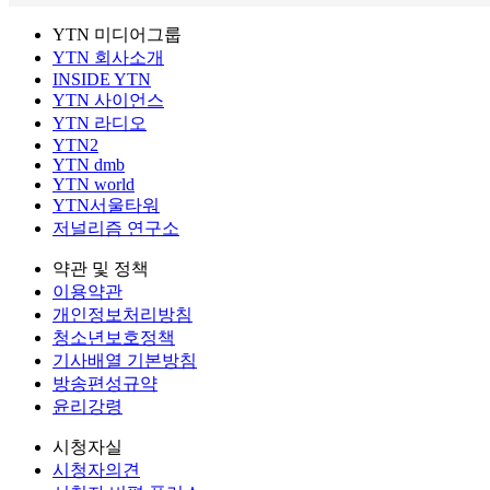
YTN 미디어그룹
YTN 회사소개
INSIDE YTN
YTN 사이언스
YTN 라디오
YTN2
YTN dmb
YTN world
YTN서울타워
저널리즘 연구소
약관 및 정책
이용약관
개인정보처리방침
청소년보호정책
기사배열 기본방침
방송편성규약
윤리강령
시청자실
시청자의견