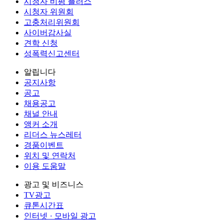
시청자 비평 플러스
시청자 위원회
고충처리위원회
사이버감사실
견학 신청
성폭력신고센터
알립니다
공지사항
공고
채용공고
채널 안내
앵커 소개
리더스 뉴스레터
경품이벤트
위치 및 연락처
이용 도움말
광고 및 비즈니스
TV광고
큐톤시간표
인터넷 · 모바일 광고