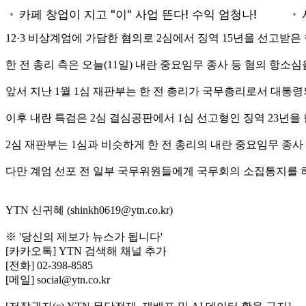
12·3 비상계엄에 가담한 혐의로 2심에서 징역 15년을 선고받
한 전 총리 측은 오늘(11일) 내란 중요임무 종사 등 혐의 항
앞서 지난 1월 1심 재판부는 한 전 총리가 국무총리로서 대통
이후 내란 특검은 2심 결심공판에서 1심 선고형인 징역 23년을
2심 재판부는 1심과 비슷하게 한 전 총리의 내란 중요임무 종
다만 계엄 선포 전 일부 국무위원들에게 국무회의 소집통지를 하지
YTN 신귀혜 (shinkh0619@ytn.co.kr)
※ '당신의 제보가 뉴스가 됩니다'
[카카오톡] YTN 검색해 채널 추가
[전화] 02-398-8585
[메일] social@ytn.co.kr