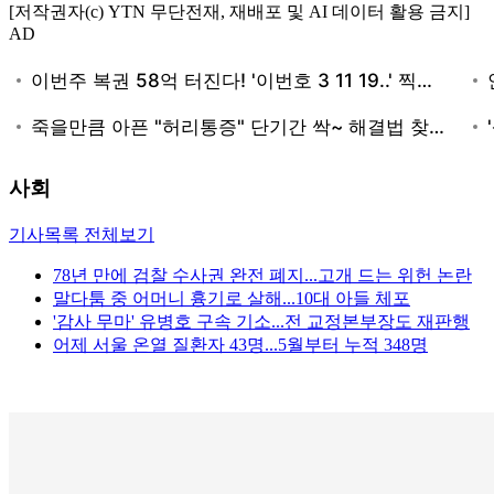
[저작권자(c) YTN 무단전재, 재배포 및 AI 데이터 활용 금지]
AD
사회
기사목록 전체보기
78년 만에 검찰 수사권 완전 폐지...고개 드는 위헌 논란
말다툼 중 어머니 흉기로 살해...10대 아들 체포
'감사 무마' 유병호 구속 기소...전 교정본부장도 재판행
어제 서울 온열 질환자 43명...5월부터 누적 348명