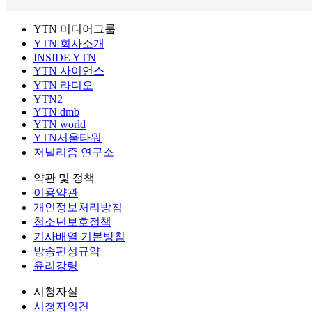
YTN 미디어그룹
YTN 회사소개
INSIDE YTN
YTN 사이언스
YTN 라디오
YTN2
YTN dmb
YTN world
YTN서울타워
저널리즘 연구소
약관 및 정책
이용약관
개인정보처리방침
청소년보호정책
기사배열 기본방침
방송편성규약
윤리강령
시청자실
시청자의견