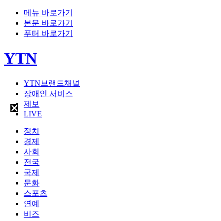
메뉴 바로가기
본문 바로가기
푸터 바로가기
YTN
YTN브랜드채널
장애인 서비스
제보
LIVE
정치
경제
사회
전국
국제
문화
스포츠
연예
비즈