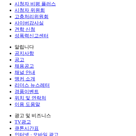
시청자 비평 플러스
시청자 위원회
고충처리위원회
사이버감사실
견학 신청
성폭력신고센터
알립니다
공지사항
공고
채용공고
채널 안내
앵커 소개
리더스 뉴스레터
경품이벤트
위치 및 연락처
이용 도움말
광고 및 비즈니스
TV광고
큐톤시간표
인터넷 · 모바일 광고