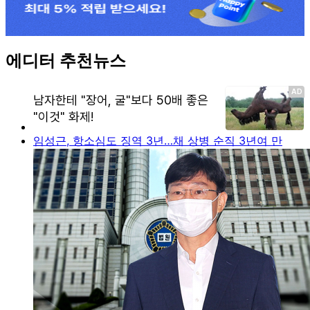
에디터 추천뉴스
임성근, 항소심도 징역 3년…채 상병 순직 3년여 만