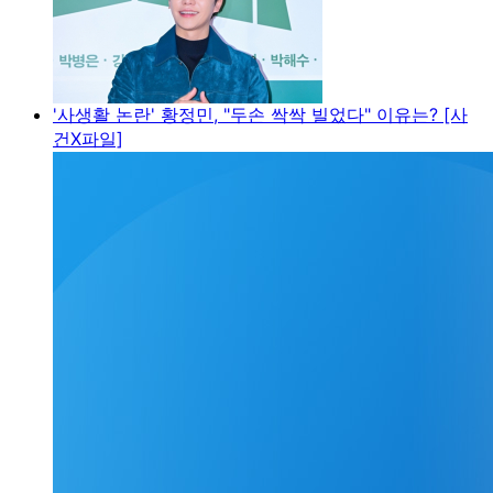
'사생활 논란' 황정민, "두손 싹싹 빌었다" 이유는? [사
건X파일]