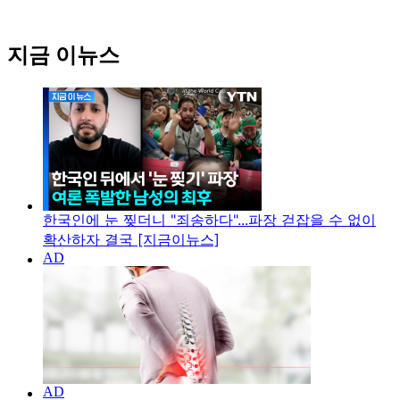
지금 이뉴스
한국인에 눈 찢더니 "죄송하다"...파장 걷잡을 수 없이
확산하자 결국 [지금이뉴스]