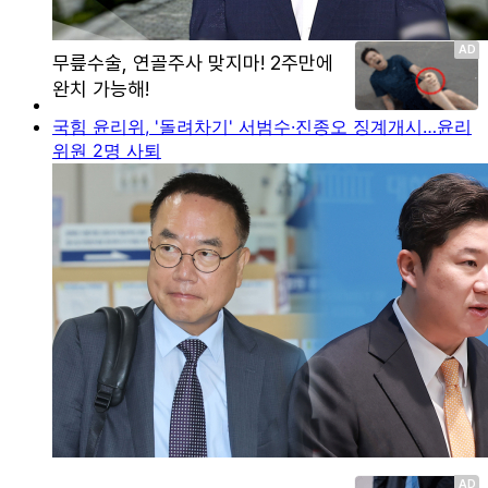
국힘 윤리위, '돌려차기' 서범수·진종오 징계개시…윤리
위원 2명 사퇴