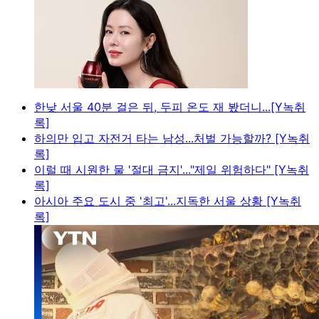
한낮 서울 40분 걸은 뒤, 두피 온도 재 봤더니...[Y녹취
록]
하의만 입고 자전거 타는 남성...처벌 가능할까? [Y녹취
록]
이럴 때 시원한 물 '절대 금지'..."제일 위험하다" [Y녹취
록]
아시아 주요 도시 중 '최고'...지독한 서울 상황 [Y녹취
록]