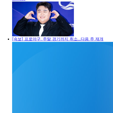
[속보] 프로야구, 주말 경기까지 취소...다음 주 재개