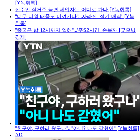
[Y녹취록]
집주인 실거주 늘면 세입자는 어디로 가나 [Y녹취록]
"너무 더워 태풍도 비껴간다"...사라진 '절기 매직' [Y녹
취록]
"중국은 밤 12시까지 일해"...'주52시간' 손볼까 [굿모닝
경제]
"친구야, 구하러 왔구나"..."아니? 나도 갇혔어" [Y녹취록]