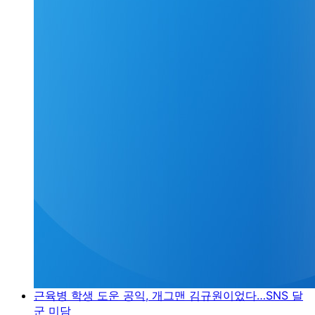
근육병 학생 도운 공익, 개그맨 김규원이었다…SNS 달
군 미담