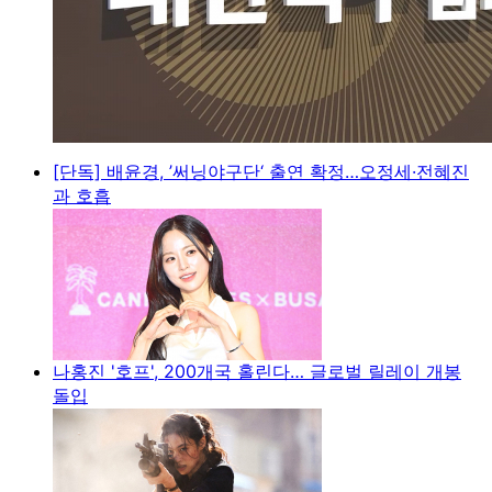
[단독] 배윤경, ’써닝야구단‘ 출연 확정…오정세·전혜진
과 호흡
나홍진 '호프', 200개국 홀린다… 글로벌 릴레이 개봉
돌입