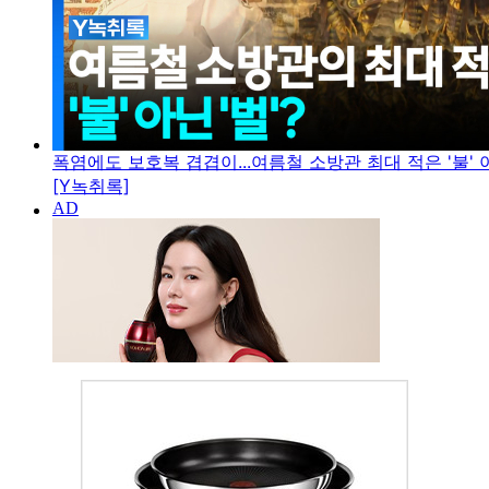
폭염에도 보호복 겹겹이...여름철 소방관 최대 적은 '불' 아
[Y녹취록]