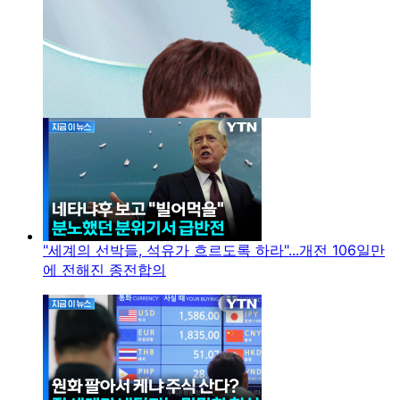
"세계의 선박들, 석유가 흐르도록 하라"...개전 106일만
에 전해진 종전합의