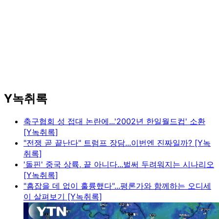
Y녹취록
축구협회 성 접대 논란에...'2002년 한일월드컵' 소환
[Y녹취록]
"전쟁 곧 끝난다" 트럼프 장담...이번엔 진짜일까? [Y녹
취록]
'돌핀' 중국 상륙, 끝 아니다...벌써 두려워지는 시나리오
[Y녹취록]
"흠잡을 데 없이 훌륭했다"...평론가와 함께하는 오디세
이 살펴보기 [Y녹취록]