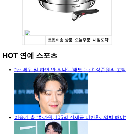
HOT 연예 스포츠
“난 배우 일 하면 안 되나”…‘태도 논란’ 정준원의 고백
이승기 측 “차가원, 105억 전세금 미반환…엄벌 해야”