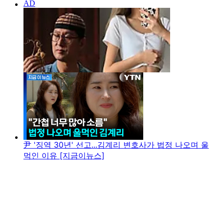
尹 '징역 30년' 선고...김계리 변호사가 법정 나오며 울
먹인 이유 [지금이뉴스]