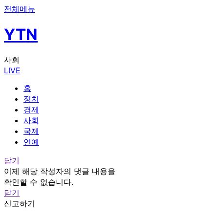
전체메뉴
YTN
사회
LIVE
홈
정치
경제
사회
국제
연예
닫기
이제 해당 작성자의 댓글 내용을
확인할 수 없습니다.
닫기
신고하기