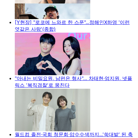
[Y현장] "로코에 느와르 한 스푼"...정해인X하영 '이런
엿같은 사랑'(종합)
"아내는 비밀요원, 남편은 형사"… 차태현·엄지원, 넷플
릭스 '복직경찰'로 뭉친다
월드컵 졸전·국회 청문회·압수수색까지...'쑥대밭' 된 축