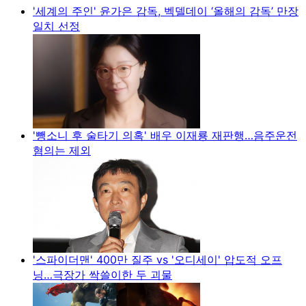
'세계의 주인' 윤가은 감독, 벡델데이 ‘올해의 감독’ 만장
일치 선정
'뺑소니 후 술타기 의혹' 배우 이재룡 재판행…음주운전
혐의는 제외
'스파이더맨' 400만 질주 vs '오디세이' 압도적 오프
닝…극장가 싹쓸이한 두 괴물