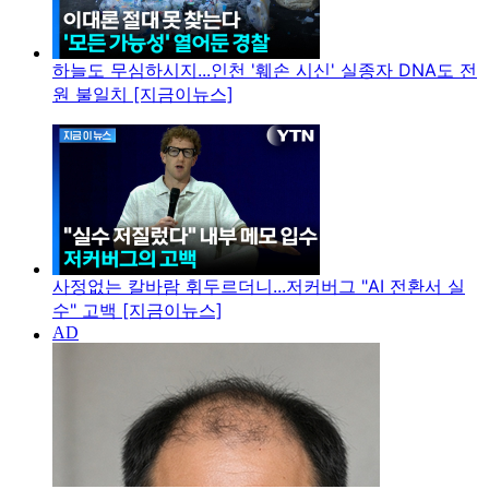
하늘도 무심하시지...인천 '훼손 시신' 실종자 DNA도 전
원 불일치 [지금이뉴스]
사정없는 칼바람 휘두르더니...저커버그 "AI 전환서 실
수" 고백 [지금이뉴스]