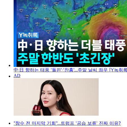
中·日 향하는 태풍 '돌핀'·'찬홈'...주말 날씨 좌우 [Y녹취록
"참수 전 마지막 기회"...트럼프 '공습 보류' 진짜 이유?